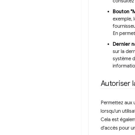
consulte
Bouton "M
exemple, l
fournisseu
En permett
Dernier n
sur la der
système d'
informatio
Autoriser 
Permettez aux ut
lorsqu'un utilis
Cela est égalem
d'accès pour une