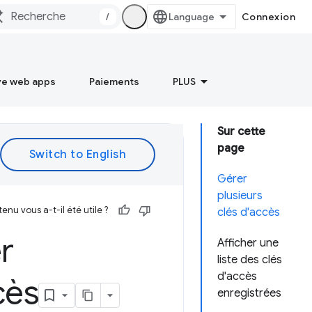
/
Connexion
ve web apps
Paiements
PLUS
Sur cette
page
Gérer
plusieurs
enu vous a-t-il été utile ?
clés d'accès
er
Afficher une
liste des clés
d'accès
cès
enregistrées