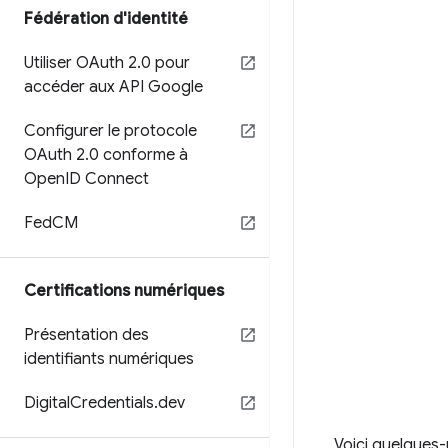
Fédération d'identité
Utiliser OAuth 2
.
0 pour
accéder aux API Google
Configurer le protocole
OAuth 2
.
0 conforme à
Open
ID Connect
Fed
CM
Certifications numériques
Présentation des
identifiants numériques
Digital
Credentials
.
dev
Voici quelques-