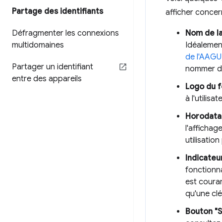
Partage des identifiants
afficher concer
Défragmenter les connexions
Nom de la
multidomaines
Idéalement
de l'AAGU
Partager un identifiant
nommer d'a
entre des appareils
Logo du f
à l'utilisa
Horodatag
l'affichag
utilisation
Indicateu
fonctionna
est couran
qu'une clé
Bouton "