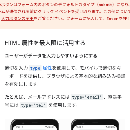
のボタンはフォーム内のボタンのデフォルトのタイプ（
）になり
submit
ームが送信される前にクリック イベントを受け取ります。この例につい
、
入力ボタンのデモ
をご覧ください。フォームに記入して、
を押
Enter
。
HTML 属性を最大限に活用する
ユーザーがデータを入力しやすいようにする
適切な入力
type
属性
を使用して、モバイルで適切なキ
ーボードを提供し、ブラウザによる基本的な組み込み検証
を有効にします。
たとえば、メールアドレスには
type="email"
、電話番
号には
type="tel"
を使用します。