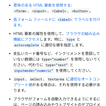
意味のある HTML 要素を使用する
:
<form>
、
<input>
、
<label>
、
<button>
。
各フォーム フィールドに
<label>
でラベルを付け
ます。
HTML 要素の属性を使用して、
ブラウザの組み込み
機能にアクセス
します。特に、
type
と
autocomplete
に適切な値を指定します。
支払いカード番号など、インクリメントを意図して
いない数値には
type="number"
を使用しないでく
ださい。代わりに
type="text"
と
inputmode="numeric"
を使用してください。
input
、
select
、
textarea
に
適切なオートコン
プリート値
がある場合は、それを使用する必要があ
ります。
ブラウザがフォームを自動入力できるようにするに
は、ページの読み込みやウェブサイトのデプロイメ