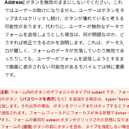
Address
] ボタンを無効のままにしないでください。これ
ではユーザーの助けになりません。ユーザーはボタンをタ
ップまたはクリックし続け、ボタンが壊れていると考える
可能性があります。代わりに、ユーザーが無効なデータで
フォームを送信しようとした場合は、何が問題なのか、ど
うすれば修正できるのかを説明します。これは、データ入
力が難しく、フォームのデータが欠落していたり無効であ
ったりしても、ユーザーがフォームを送信しようとするま
で画面に表示されない可能性があるモバイルでは特に重要
です。
注意:
フォーム内のボタンのデフォルトのタイプは
です。フォ
submit
別のボタン（[
パスワードを表示
] など）を追加する場合は、
type="butt
追加します。それ以外の場合、ボタンをクリックまたはタップするとフ
が送信されます。フォーム フィールドにフォーカスがある状態で
Enter
押すと、フォームの最初の
ボタンがクリックされた状態になりま
submit
フォームの [
送信
] ボタンの前にボタンを含め、タイプを指定しない場