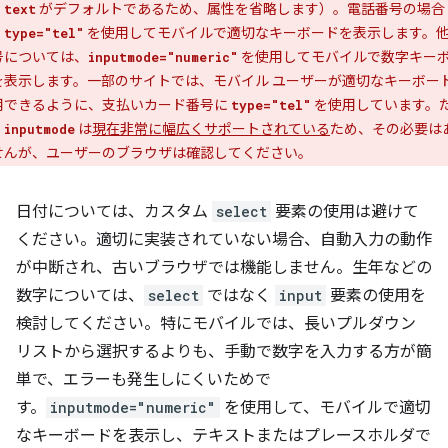
、
がデフォルトであるため、属性を省略します）。電話番号の場合
text
、
を使用してモバイルで適切なキーボードを表示します。
type="tel"
号については、
を使用してモバイルで数字キー
inputmode="numeric"
を表示します。一部のサイトでは、モバイル ユーザーが適切なキーボー
用できるように、支払いカード番号に
を使用しています。
type="tel"
、
は
現在非常に幅広くサポートされている
ため、その必要は
inputmode
せんが、ユーザーのブラウザは確認してください。
日付については、カスタム
select
要素の使用は避けて
ください。適切に実装されていない場合、自動入力の動作
が中断され、古いブラウザでは機能しません。生年などの
数字については、
select
ではなく
input
要素の使用を
検討してください。特にモバイルでは、長いプルダウン
リストから選択するよりも、手動で数字を入力する方が簡
単で、エラーも発生しにくいためで
す。
inputmode="numeric"
を使用して、モバイルで適切
なキーボードを表示し、テキストまたはプレースホルダで