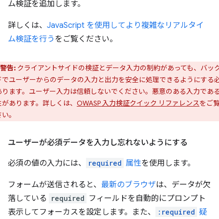
ム検証を追加します。
詳しくは、
JavaScript を使用してより複雑なリアルタイ
ム検証を行う
をご覧ください。
警告:
クライアントサイドの検証とデータ入力の制約があっても、バッ
ドでユーザーからのデータの入力と出力を安全に処理できるようにする
あります。ユーザー入力は信頼しないでください。悪意のある入力であ
性があります。詳しくは、
OWASP 入力検証クイック リファレンス
をご
さい。
ユーザーが必須データを入力し忘れないようにする
必須の値の入力には、
required
属性
を使用します。
フォームが送信されると、
最新のブラウザ
は、データが欠
落している
required
フィールドを自動的にプロンプト
表示してフォーカスを設定します。また、
:required
疑