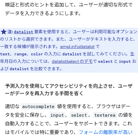
検証と形式のヒントを追加して、ユーザーが適切な形式で
データを入力できるようにします。
注:
要素を使用すると、ユーザーは利用可能なオプション
datalist
のリストから選択できます。また、ユーザーがテキストを入力すると、
一致する候補が提示されます。
simpl.info/datalist
で
、
、
の入力に
を試してみてください。生
text
range
color
datalist
年月日の入力については、
datalist/select のデモ
で
と
お
select
input
よび
を比較できます。
datalist
予測入力を使用してアクセシビリティを向上させ、ユーザ
ーがデータを再入力する手間を省く
適切な
autocomplete
値を使用すると、ブラウザはデー
タを安全に保存し、
input
、
select
、
textarea
の値を
自動入力することで、ユーザーをサポートできます。これ
はモバイルでは特に重要であり、
フォームの離脱率が高い