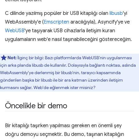
C dilinde yazılmış popüler bir USB kitaplığı olan
libusb
'yi
WebAssembly'e (
Emscripten
aracılığıyla), Asyncify'ye ve
WebUSB
'ye taşıyarak USB cihazlarla iletişim kuran
uygulamaların web'e nasıl taşınabileceğini göstereceğim.
Not:
İlginç bir bilgi: Bazı platformlarda WebUSB'nin uygulanması
için arka planda libusb de kullanılır. Dolayısıyla bağlantı noktası, aslında
WebAssembly'ye derlenmiş bir libusb'nin, tarayıcı kapsamında
gönderilen başka bir libusb ile bir ara katman üzerinden iletişim
kurmasını sağlar. Web'de eğlenmek ister misiniz?
Öncelikle bir demo
Bir kitaplığı taşırken yapılması gereken en önemli şey
doğru demoyu seçmektir. Bu demo, taşınan kitaplığın