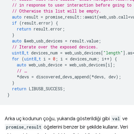
// in response to user interaction before going to
// Otherwise this list will be empty.
auto
result
=
promise_result
::
await
(
web_usb
.
call<v
if
(
result
.
error
)
{
return
result
.
error
;
}
auto
&
web_usb_devices
=
result
.
value
;
// Iterate over the exposed devices.
uint8_t
devices_num
=
web_usb_devices
[
"length"
].
as
for
(
uint8_t
i
=
0
;
i
 < 
devices_num
;
i
++
)
{
auto
web_usb_device
=
web_usb_devices
[
i
];
// …
*
devs
=
discovered_devs_append
(
*
devs
,
dev
);
}
return
LIBUSB_SUCCESS
;
}
Arka uç kodunun çoğu, yukarıda gösterildiği gibi
val
ve
promise_result
öğelerini benzer bir şekilde kullanır. Veri