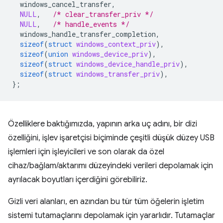
windows_cancel_transfer
,
NULL
,
/* clear_transfer_priv */
NULL
,
/* handle_events */
windows_handle_transfer_completion
,
sizeof
(
struct
windows_context_priv
),
sizeof
(
union
windows_device_priv
),
sizeof
(
struct
windows_device_handle_priv
),
sizeof
(
struct
windows_transfer_priv
),
};
Özelliklere baktığımızda, yapının arka uç adını, bir dizi
özelliğini, işlev işaretçisi biçiminde çeşitli düşük düzey USB
işlemleri için işleyicileri ve son olarak da özel
cihaz/bağlam/aktarımı düzeyindeki verileri depolamak için
ayrılacak boyutları içerdiğini görebiliriz.
Gizli veri alanları, en azından bu tür tüm öğelerin işletim
sistemi tutamaçlarını depolamak için yararlıdır. Tutamaçlar