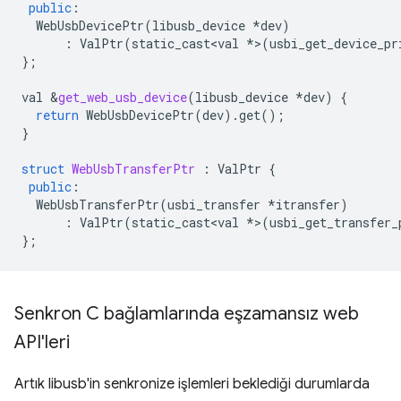
public
:
WebUsbDevicePtr
(
libusb_device
*
dev
)
:
ValPtr
(
static_cast<val
*
>
(
usbi_get_device_pr
};
val
&
get_web_usb_device
(
libusb_device
*
dev
)
{
return
WebUsbDevicePtr
(
dev
).
get
();
}
struct
WebUsbTransferPtr
:
ValPtr
{
public
:
WebUsbTransferPtr
(
usbi_transfer
*
itransfer
)
:
ValPtr
(
static_cast<val
*
>
(
usbi_get_transfer_
};
Senkron C bağlamlarında eşzamansız web
API'leri
Artık libusb'in senkronize işlemleri beklediği durumlarda