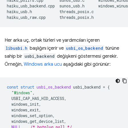
haiku_pollfs.cpp
sunos_usb.c
windows_winus
haiku_usb_backend.cpp
sunos_usb.h
windows_winus
haiku_usb.h
threads_posix.c

haiku_usb_raw.cpp
Her arka uç, ortak türleri ve yardımcıları içeren
libusbi.h
başlığını içerir ve
usbi_os_backend
türüne
sahip bir
usbi_backend
değişkeni göstermesi gerekir.
Örneğin,
Windows arka ucu
aşağıdaki gibi görünür:
const
struct
usbi_os_backend
usbi_backend
=
{
"Windows"
,
USBI_CAP_HAS_HID_ACCESS
,
windows_init
,
windows_exit
,
windows_set_option
,
windows_get_device_list
,
NULL
,
/* hotplug_poll */