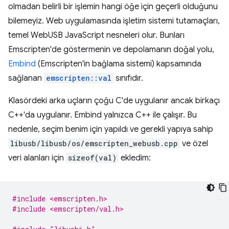
olmadan belirli bir işlemin hangi öğe için geçerli olduğunu
bilemeyiz. Web uygulamasında işletim sistemi tutamaçları,
temel WebUSB JavaScript nesneleri olur. Bunları
Emscripten'de göstermenin ve depolamanın doğal yolu,
Embind
(Emscripten'in bağlama sistemi) kapsamında
sağlanan
emscripten::val
sınıfıdır.
Klasördeki arka uçların çoğu C'de uygulanır ancak birkaçı
C++'da uygulanır. Embind yalnızca C++ ile çalışır. Bu
nedenle, seçim benim için yapıldı ve gerekli yapıya sahip
libusb/libusb/os/emscripten_webusb.cpp
ve özel
veri alanları için
sizeof(val)
ekledim:
#include <emscripten.h>
#include <emscripten/val.h>