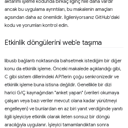
aktarımı işleme kodunda birkaç ilginç hile daha vardır
ancak bu uygulama ayrıntıları, bu makalenin amaçları
açısından daha az önemlidir. İlgileniyorsanız GitHub'daki
kodu ve yorumları kontrol edin.
Etkinlik döngülerini web'e taşıma
libusb bağlantı noktasında bahsetmek istediğim bir diğer
konu da etkinlik işleme. Önceki makalede açıklandığı gibi,
C gibi sistem dillerindeki API'lerin çoğu senkronizedir ve
etkinlik işleme buna istisna değildir. Genellikle bir dizi
harici G/Ç kaynağından "anket yapan" (verileri okumaya
çalışan veya bazı veriler mevcut olana kadar yürütmeyi
engelleyen) ve bunlardan en az biri yanıt verdiğinde yanıtı
ilgili işleyiciye etkinlik olarak ileten sonsuz bir döngü
aracılığıyla uygulanır. İşleyici tamamlandıktan sonra