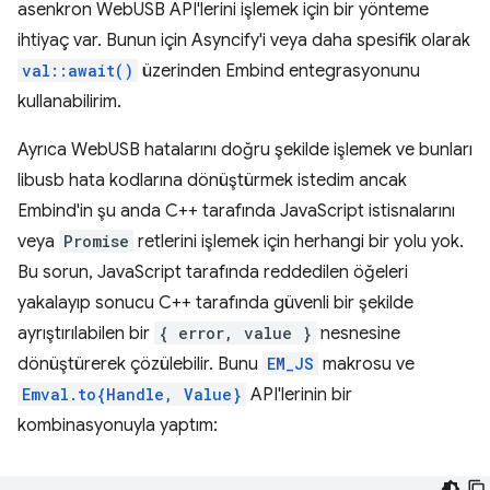
asenkron WebUSB API'lerini işlemek için bir yönteme
ihtiyaç var. Bunun için Asyncify'i veya daha spesifik olarak
val::await()
üzerinden Embind entegrasyonunu
kullanabilirim.
Ayrıca WebUSB hatalarını doğru şekilde işlemek ve bunları
libusb hata kodlarına dönüştürmek istedim ancak
Embind'in şu anda C++ tarafında JavaScript istisnalarını
veya
Promise
retlerini işlemek için herhangi bir yolu yok.
Bu sorun, JavaScript tarafında reddedilen öğeleri
yakalayıp sonucu C++ tarafında güvenli bir şekilde
ayrıştırılabilen bir
{ error, value }
nesnesine
dönüştürerek çözülebilir. Bunu
EM_JS
makrosu ve
Emval.to{Handle, Value}
API'lerinin bir
kombinasyonuyla yaptım: