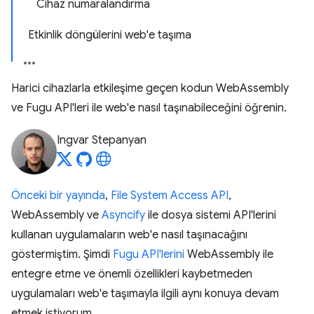
Cihaz numaralandırma
Etkinlik döngülerini web'e taşıma
Harici cihazlarla etkileşime geçen kodun WebAssembly
ve Fugu API'leri ile web'e nasıl taşınabileceğini öğrenin.
Ingvar Stepanyan
Önceki bir yayında
,
File System Access API
,
WebAssembly ve
Asyncify
ile dosya sistemi API'lerini
kullanan uygulamaların web'e nasıl taşınacağını
göstermiştim. Şimdi
Fugu API'lerini
WebAssembly ile
entegre etme ve önemli özellikleri kaybetmeden
uygulamaları web'e taşımayla ilgili aynı konuya devam
etmek istiyorum.