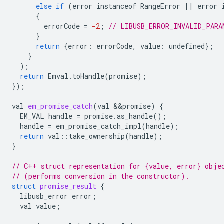
else
if
(
error
instanceof
RangeError
||
error
{
errorCode
=
-2
;
// LIBUSB_ERROR_INVALID_PARA
}
return
{
error
:
errorCode
,
value
:
undefined
};
}
);
return
Emval
.
toHandle
(
promise
);
});
val
em_promise_catch
(
val
&&
promise
)
{
EM_VAL
handle
=
promise
.
as_handle
();
handle
=
em_promise_catch_impl
(
handle
);
return
val
::
take_ownership
(
handle
);
}
// C++ struct representation for {value, error} obje
// (performs conversion in the constructor).
struct
promise_result
{
libusb_error
error
;
val
value
;