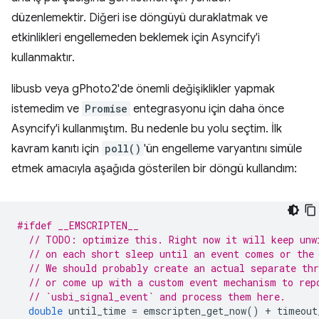
düzenlemektir. Diğeri ise döngüyü duraklatmak ve
etkinlikleri engellemeden beklemek için Asyncify'i
kullanmaktır.
libusb veya gPhoto2'de önemli değişiklikler yapmak
istemedim ve
Promise
entegrasyonu için daha önce
Asyncify'i kullanmıştım. Bu nedenle bu yolu seçtim. İlk
kavram kanıtı için
poll()
'ün engelleme varyantını simüle
etmek amacıyla aşağıda gösterilen bir döngü kullandım:
#ifdef __EMSCRIPTEN__
// TODO: optimize this. Right now it will keep unw
// on each short sleep until an event comes or the
// We should probably create an actual separate thr
// or come up with a custom event mechanism to rep
// `usbi_signal_event` and process them here.
double
until_time
=
emscripten_get_now
()
+
timeout