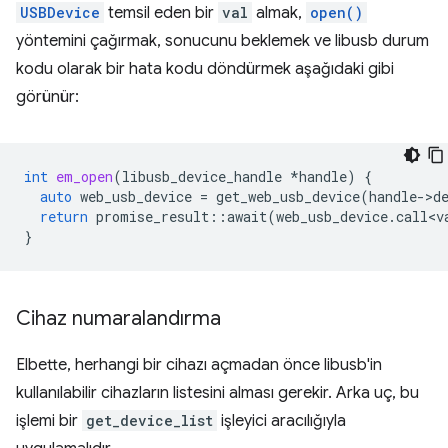
USBDevice
temsil eden bir
val
almak,
open()
yöntemini çağırmak, sonucunu beklemek ve libusb durum
kodu olarak bir hata kodu döndürmek aşağıdaki gibi
görünür:
int
em_open
(
libusb_device_handle
*
handle
)
{
auto
web_usb_device
=
get_web_usb_device
(
handle
-
>
d
return
promise_result
::
await
(
web_usb_device
.
call<v
}
Cihaz numaralandırma
Elbette, herhangi bir cihazı açmadan önce libusb'in
kullanılabilir cihazların listesini alması gerekir. Arka uç, bu
işlemi bir
get_device_list
işleyici aracılığıyla