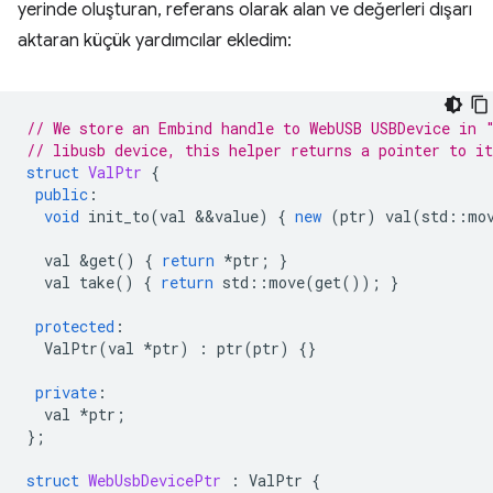
yerinde oluşturan, referans olarak alan ve değerleri dışarı
aktaran küçük yardımcılar ekledim:
// We store an Embind handle to WebUSB USBDevice in 
// libusb device, this helper returns a pointer to it
struct
ValPtr
{
public
:
void
init_to
(
val
&&
value
)
{
new
(
ptr
)
val
(
std
::
mo
val
&
get
()
{
return
*
ptr
;
}
val
take
()
{
return
std
::
move
(
get
());
}
protected
:
ValPtr
(
val
*
ptr
)
:
ptr
(
ptr
)
{}
private
:
val
*
ptr
;
};
struct
WebUsbDevicePtr
:
ValPtr
{