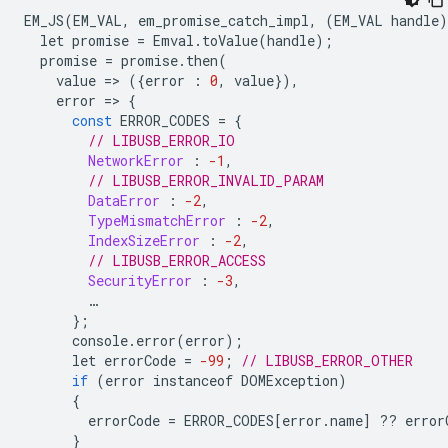
EM_JS
(
EM_VAL
,
em_promise_catch_impl
,
(
EM_VAL
handle
)
let
promise
=
Emval
.
toValue
(
handle
);
promise
=
promise
.
then
(
value
=
>
({
error
:
0
,
value
}),
error
=
>
{
const
ERROR_CODES
=
{
// LIBUSB_ERROR_IO
NetworkError
:
-1
,
// LIBUSB_ERROR_INVALID_PARAM
DataError
:
-2
,
TypeMismatchError
:
-2
,
IndexSizeError
:
-2
,
// LIBUSB_ERROR_ACCESS
SecurityError
:
-3
,
…
};
console
.
error
(
error
);
let
errorCode
=
-99
;
// LIBUSB_ERROR_OTHER
if
(
error
instanceof
DOMException
)
{
errorCode
=
ERROR_CODES
[
error
.
name
]
??
error
}