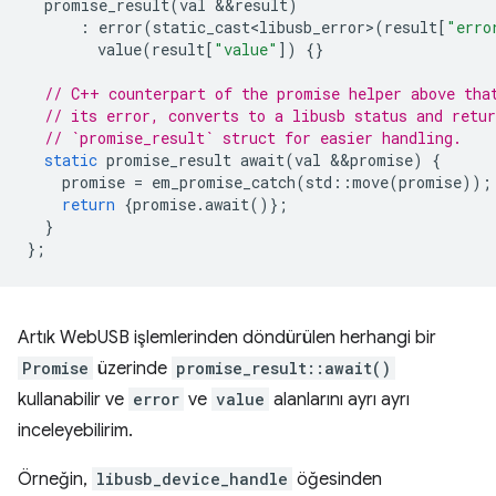
promise_result
(
val
&&
result
)
:
error
(
static_cast<libusb_error>
(
result
[
"erro
value
(
result
[
"value"
])
{}
// C++ counterpart of the promise helper above tha
// its error, converts to a libusb status and retur
// `promise_result` struct for easier handling.
static
promise_result
await
(
val
&&
promise
)
{
promise
=
em_promise_catch
(
std
::
move
(
promise
));
return
{
promise
.
await
()};
}
};
Artık WebUSB işlemlerinden döndürülen herhangi bir
Promise
üzerinde
promise_result::await()
kullanabilir ve
error
ve
value
alanlarını ayrı ayrı
inceleyebilirim.
Örneğin,
libusb_device_handle
öğesinden