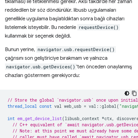
tıklaması) ile tetiklenmesi gerekir. Aksi takdirde her zaman
reddedilen bir söz döndürülür. libusb uygulamaları
genellikle uygulama başlatıldıktan sonra bağlı cihazları
listelemek isteyebilir. Bu nedenle
requestDevice()
kullanmak bir seçenek değildi.
Bunun yerine,
navigator.usb.requestDevice()
çağrısını son geliştiriciye bırakmam ve yalnızca
navigator.usb.getDevices()
'ten önceden onaylanmış
cihazları göstermem gerekiyordu:
// Store the global `navigator.usb` once upon initial
thread_local
const
val
web_usb
=
val
::
global
(
"naviga
int
em_get_device_list
(
libusb_context
*
ctx
,
discover
// C++ equivalent of `await navigator.usb.getDevic
// Note: at this point we must already have some d
// caller must have called `await navigator.usb.re