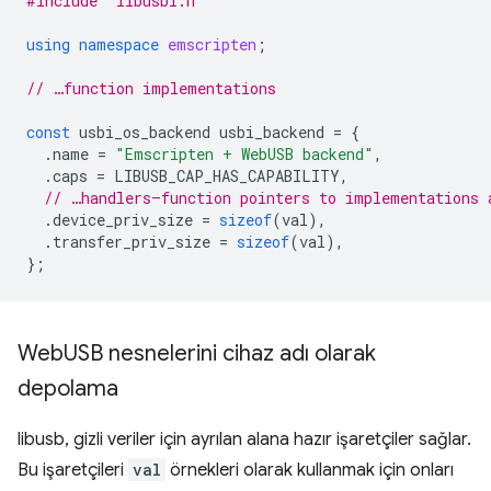
#include
"libusbi.h"
using
namespace
emscripten
;
// …function implementations
const
usbi_os_backend
usbi_backend
=
{
.
name
=
"Emscripten + WebUSB backend"
,
.
caps
=
LIBUSB_CAP_HAS_CAPABILITY
,
// …handlers—function pointers to implementations 
.
device_priv_size
=
sizeof
(
val
),
.
transfer_priv_size
=
sizeof
(
val
),
};
Web
USB nesnelerini cihaz adı olarak
depolama
libusb, gizli veriler için ayrılan alana hazır işaretçiler sağlar.
Bu işaretçileri
val
örnekleri olarak kullanmak için onları