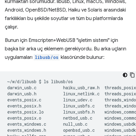
kurmaktan sorumludur. libusb, Linux, macOS, Windows,
Android, OpenBSD/NetBSD, Haiku ve Solaris arasındaki
farklılıkları bu şekilde soyutlar ve tüm bu platformlarda
çalışır.
Bunun için Emscripten+WebUSB "işletim sistemi" için
başka bir arka uç eklemem gerekiyordu. Bu arka uçların
uygulamaları
libusb/os
klasöründe bulunur:
~/w/d/libusb
$
ls
libusb/os

darwin_usb.c
haiku_usb_raw.h
threads_posix
darwin_usb.h
linux_netlink.c
threads_posix
events_posix.c
linux_udev.c
threads_windo
events_posix.h
linux_usbfs.c
threads_windo
events_posix.lo
linux_usbfs.h
windows_commo
events_posix.o
netbsd_usb.c
windows_commo
events_windows.c
null_usb.c
windows_usbdk
events_windows.h
openbsd_usb.c
windows_usbdk