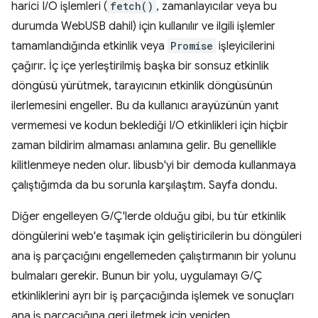
harici I/O işlemleri (
fetch()
, zamanlayıcılar veya bu
durumda WebUSB dahil) için kullanılır ve ilgili işlemler
tamamlandığında etkinlik veya
Promise
işleyicilerini
çağırır. İç içe yerleştirilmiş başka bir sonsuz etkinlik
döngüsü yürütmek, tarayıcının etkinlik döngüsünün
ilerlemesini engeller. Bu da kullanıcı arayüzünün yanıt
vermemesi ve kodun beklediği I/O etkinlikleri için hiçbir
zaman bildirim almaması anlamına gelir. Bu genellikle
kilitlenmeye neden olur. libusb'yi bir demoda kullanmaya
çalıştığımda da bu sorunla karşılaştım. Sayfa dondu.
Diğer engelleyen G/Ç'lerde olduğu gibi, bu tür etkinlik
döngülerini web'e taşımak için geliştiricilerin bu döngüleri
ana iş parçacığını engellemeden çalıştırmanın bir yolunu
bulmaları gerekir. Bunun bir yolu, uygulamayı G/Ç
etkinliklerini ayrı bir iş parçacığında işlemek ve sonuçları
ana iş parçacığına geri iletmek için yeniden