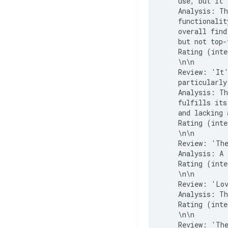
    use, but it'
    Analysis: Th
    functionalit
    overall find
    but not top-
    Rating (inte
    \n\n

    Review: 'It'
    particularly
    Analysis: Th
    fulfills its
    and lacking 
    Rating (inte
    \n\n

    Review: 'The
    Analysis: A 
    Rating (inte
    \n\n

    Review: 'Lov
    Analysis: Th
    Rating (inte
    \n\n

    Review: 'The