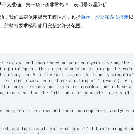
乎不太准确。第一条评价非常热情，表明是 5 星评价。
题，我们需要使用提示工程技术，包括
单次、少次和多次提示
以
，并坚持要求模型使用完整的评分范围。
ct review, and then based on your analysis give me the

ting (integer). The rating should be an integer between 
t rating, and 5 is the best rating. A strongly dissatisfi
 mentions issues should have a rating of 1 (worst). A st
 that only mentions positives and upsides should have a r
opinionated. Use the full range of possible ratings (1 t
e examples of reviews and their corresponding analyses a
lish and functional. Not sure how it'll handle rugged ou