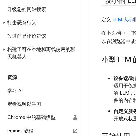
“较小的 L
升级您的网站搜索
定义
LLM 大小
打击恶意行为
在本文档中，“
改进商品评价建议
以在浏览器中或
构建了可在本地和离线使用的聊
天机器人
小型 LL
资源
设备端/浏
适用于仅支
学习 AI
的 LLM
备的内存和 
观看视频以学习
自定义服务
Chrome 中的基础模型
开放式权
Gemini 教程