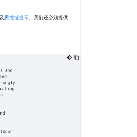
及
思维链提示
。我们还必须提供
1 and

ed

rongly

ating

o

nd

tdoor
