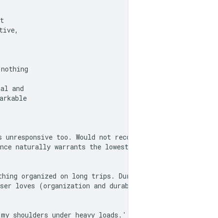
t

ive,

nothing

al and

rkable

 unresponsive too. Would not recommend.'

nce naturally warrants the lowest possible rating. The r
hing organized on long trips. Durable too!'

ser loves (organization and durability), indicating grea
my shoulders under heavy loads.'
