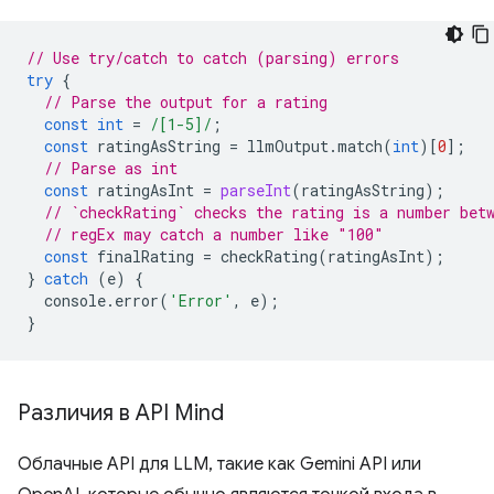
// Use try/catch to catch (parsing) errors
try
{
// Parse the output for a rating
const
int
=
/[1-5]/
;
const
ratingAsString
=
llmOutput
.
match
(
int
)[
0
];
// Parse as int
const
ratingAsInt
=
parseInt
(
ratingAsString
);
// `checkRating` checks the rating is a number bet
// regEx may catch a number like "100"
const
finalRating
=
checkRating
(
ratingAsInt
);
}
catch
(
e
)
{
console
.
error
(
'Error'
,
e
);
}
Различия в API Mind
Облачные API для LLM, такие как Gemini API или