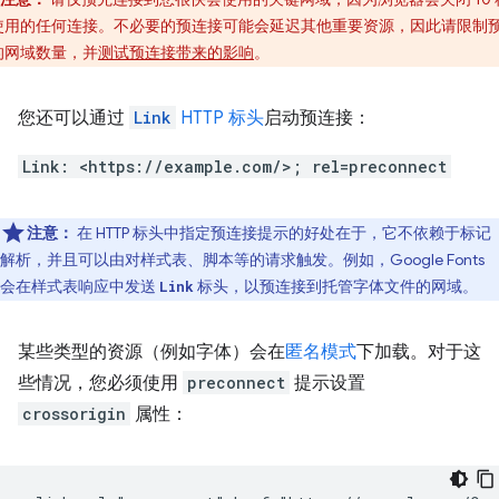
使用的任何连接。不必要的预连接可能会延迟其他重要资源，因此请限制
的网域数量，并
测试预连接带来的影响
。
您还可以通过
Link
HTTP 标头
启动预连接：
Link: <https://example.com/>; rel=preconnect
注意：
在 HTTP 标头中指定预连接提示的好处在于，它不依赖于标记
解析，并且可以由对样式表、脚本等的请求触发。例如，Google Fonts
会在样式表响应中发送
标头，以预连接到托管字体文件的网域。
Link
某些类型的资源（例如字体）会在
匿名模式
下加载。对于这
些情况，您必须使用
preconnect
提示设置
crossorigin
属性：