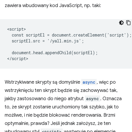
zawiera wbudowany kod JavaScript, np. taki:
<script>

  const scriptEl = document.createElement('script');

  scriptEl.src = '/yall.min.js';

  document.head.appendChild(scriptEl);

Wstrzykiwane skrypty są domyślnie
async
, więc po
wstrzyknięciu ten skrypt będzie się zachowywać tak,
jakby zastosowano do niego atrybut
async
. Oznacza
to, że skrypt zostanie uruchomiony tak szybko, jak to
możliwe, i nie będzie blokować renderowania. Brzmi
optymalnie, prawda? Jeśli jednak założysz, że ten
wbudowany styl
<script>
występuje po elemencie