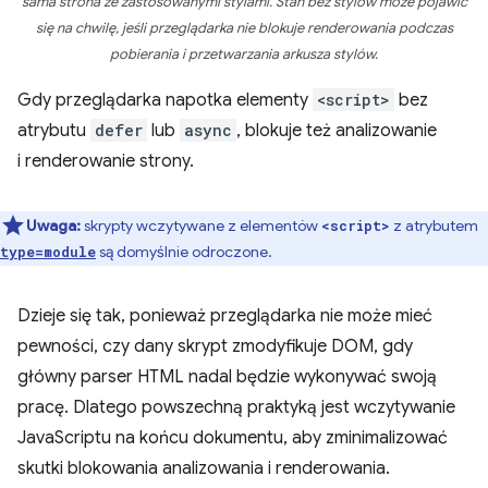
sama strona ze zastosowanymi stylami. Stan bez stylów może pojawić
się na chwilę, jeśli przeglądarka nie blokuje renderowania podczas
pobierania i przetwarzania arkusza stylów.
Gdy przeglądarka napotka elementy
<script>
bez
atrybutu
defer
lub
async
, blokuje też analizowanie
i renderowanie strony.
Uwaga:
skrypty wczytywane z elementów
z atrybutem
<script>
są domyślnie odroczone.
type=module
Dzieje się tak, ponieważ przeglądarka nie może mieć
pewności, czy dany skrypt zmodyfikuje DOM, gdy
główny parser HTML nadal będzie wykonywać swoją
pracę. Dlatego powszechną praktyką jest wczytywanie
JavaScriptu na końcu dokumentu, aby zminimalizować
skutki blokowania analizowania i renderowania.