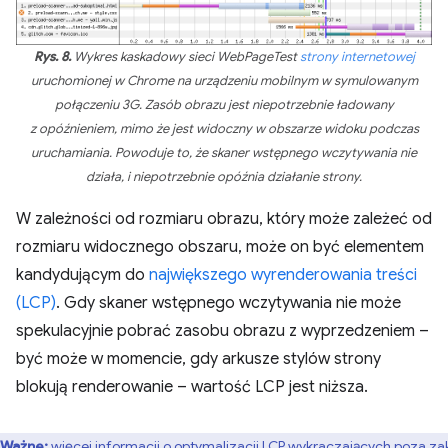
Rys. 8.
Wykres kaskadowy sieci WebPageTest
strony internetowej
uruchomionej w Chrome na urządzeniu mobilnym w symulowanym
połączeniu 3G. Zasób obrazu jest niepotrzebnie ładowany
z opóźnieniem, mimo że jest widoczny w obszarze widoku podczas
uruchamiania. Powoduje to, że skaner wstępnego wczytywania nie
działa, i niepotrzebnie opóźnia działanie strony.
W zależności od rozmiaru obrazu, który może zależeć od
rozmiaru widocznego obszaru, może on być elementem
kandydującym do
największego wyrenderowania treści
(LCP)
. Gdy skaner wstępnego wczytywania nie może
spekulacyjnie pobrać zasobu obrazu z wyprzedzeniem –
być może w momencie, gdy arkusze stylów strony
blokują renderowanie – wartość LCP jest niższa.
Ważne:
więcej informacji o optymalizacji LCP wykraczających poza za