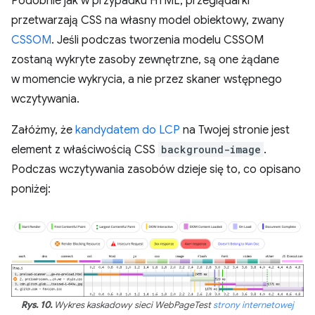
Podobnie jak w przypadku HTML, przeglądarki
przetwarzają CSS na własny model obiektowy, zwany
CSSOM
. Jeśli podczas tworzenia modelu CSSOM
zostaną wykryte zasoby zewnętrzne, są one żądane
w momencie wykrycia, a nie przez skaner wstępnego
wczytywania.
Załóżmy, że
kandydatem do LCP
na Twojej stronie jest
element z właściwością CSS
background-image
.
Podczas wczytywania zasobów dzieje się to, co opisano
poniżej:
Rys. 10.
Wykres kaskadowy sieci WebPageTest
strony internetowej