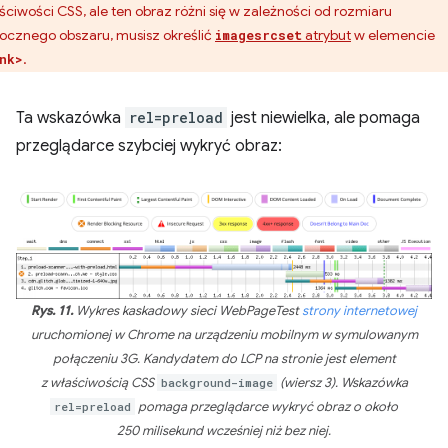
ściwości CSS, ale ten obraz różni się w zależności od rozmiaru
ocznego obszaru, musisz określić
atrybut
w elemencie
imagesrcset
.
nk>
Ta wskazówka
rel=preload
jest niewielka, ale pomaga
przeglądarce szybciej wykryć obraz:
Rys. 11.
Wykres kaskadowy sieci WebPageTest
strony internetowej
uruchomionej w Chrome na urządzeniu mobilnym w symulowanym
połączeniu 3G. Kandydatem do LCP na stronie jest element
z właściwością CSS
background-image
(wiersz 3). Wskazówka
rel=preload
pomaga przeglądarce wykryć obraz o około
250 milisekund wcześniej niż bez niej.