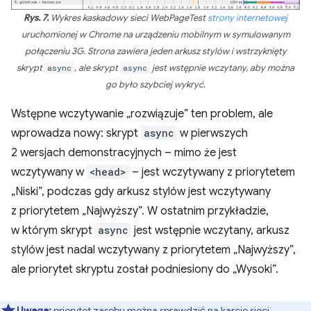
Rys. 7.
Wykres kaskadowy sieci WebPageTest
strony internetowej
uruchomionej w Chrome na urządzeniu mobilnym w symulowanym
połączeniu 3G. Strona zawiera jeden arkusz stylów i wstrzyknięty
skrypt
async
, ale skrypt
async
jest wstępnie wczytany, aby można
go było szybciej wykryć.
Wstępne wczytywanie „rozwiązuje” ten problem, ale
wprowadza nowy: skrypt
async
w pierwszych
2 wersjach demonstracyjnych – mimo że jest
wczytywany w
<head>
– jest wczytywany z priorytetem
„Niski”, podczas gdy arkusz stylów jest wczytywany
z priorytetem „Najwyższy”. W ostatnim przykładzie,
w którym skrypt
async
jest wstępnie wczytany, arkusz
stylów jest nadal wczytywany z priorytetem „Najwyższy”,
ale priorytet skryptu został podniesiony do „Wysoki”.
Uwaga:
priorytet zasobu można sprawdzić na karcie sieci