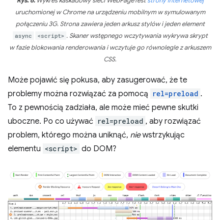
Rys. 6.
Wykres kaskadowy sieci WebPageTest
strony internetowej
uruchomionej w Chrome na urządzeniu mobilnym w symulowanym
połączeniu 3G. Strona zawiera jeden arkusz stylów i jeden element
async
<script>
. Skaner wstępnego wczytywania wykrywa skrypt
w fazie blokowania renderowania i wczytuje go równolegle z arkuszem
CSS.
Może pojawić się pokusa, aby zasugerować, że te
problemy można rozwiązać za pomocą
rel=preload
.
To z pewnością zadziała, ale może mieć pewne skutki
uboczne. Po co używać
rel=preload
, aby rozwiązać
problem, którego można uniknąć,
nie
wstrzykując
elementu
<script>
do DOM?