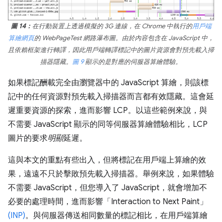
圖 14：
在行動裝置上透過模擬的 3G 連線，在 Chrome 中執行的
用戶端
算繪網頁
的 WebPageTest 網路瀑布圖。由於內容包含在 JavaScript 中，
且依賴框架進行轉譯，因此用戶端轉譯標記中的圖片資源會對預先載入掃
描器隱藏。
圖 9
顯示的是對應的伺服器算繪體驗。
如果標記酬載完全由瀏覽器中的 JavaScript 算繪，則該標
記中的任何資源對預先載入掃描器而言都有效隱藏。這會延
遲重要資源的探索，進而影響 LCP。以這些範例來說，與
不需要 JavaScript 顯示的同等伺服器算繪體驗相比，LCP
圖片的要求
明顯
延遲。
這與本文的重點有些出入，但將標記在用戶端上算繪的效
果，遠遠不只於擊敗預先載入掃描器。舉例來說，如果體驗
不需要 JavaScript，但您導入了 JavaScript，就會增加不
必要的處理時間，進而影響「Interaction to Next Paint」
(INP)
。與伺服器傳送相同數量的標記相比，在用戶端算繪