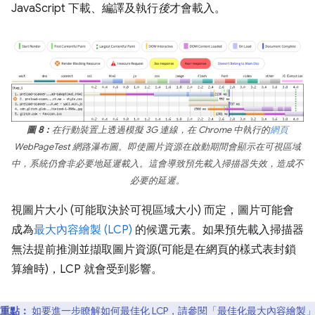
JavaScript 下載、編譯及執行
後
才會載入。
圖 8：
在行動裝置上透過模擬 3G 連線，在 Chrome 中執行的
網頁
WebPageTest 網路瀑布圖。即使圖片資源在啟動期間會顯示在可視區域
中，系統仍會非必要地延遲載入。這會導致預先載入掃描器失效，造成不
必要的延遲。
視圖片大小 (可能取決於可視區域大小) 而定，圖片可能會
成為
最大內容繪製 (LCP)
的候選元素。如果預先載入掃描器
無法提前推測並擷取圖片資源(可能是在網頁的樣式表封鎖
算繪時)，LCP 就會受到影響。
重點：
如要進一步瞭解如何最佳化 LCP，請參閱「
最佳化最大內容繪製