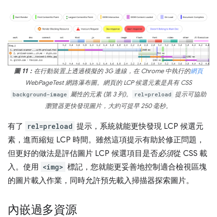
圖 11：
在行動裝置上透過模擬的 3G 連線，在 Chrome 中執行的
網頁
WebPageTest 網路瀑布圖。網頁的 LCP 候選元素是具有 CSS
background-image
屬性的元素 (第 3 列)。
rel=preload
提示可協助
瀏覽器更快發現圖片，大約可提早 250 毫秒。
有了
rel=preload
提示，系統就能更快發現 LCP 候選元
素，進而縮短 LCP 時間。雖然這項提示有助於修正問題，
但更好的做法是評估圖片 LCP 候選項目是否
必須
從 CSS 載
入。使用
<img>
標記，您就能更妥善地控制適合檢視區塊
的圖片載入作業，同時允許預先載入掃描器探索圖片。
內嵌過多資源