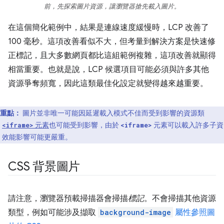
前，先探索圖片資源，讓瀏覽器搶先載入圖片。
在這個簡化範例中，結果是連線速度緩慢時，LCP 改善了
100 毫秒。這項改善看似不大，但考量到解決方案是快速修
正標記，且大多數網頁都比這組範例複雜，這項改善就顯得
相當重要。也就是說，LCP 候選項目可能必須與許多其他
資源爭奪頻寬，因此這類最佳化設定就變得越來越重要。
重點：
圖片並非唯一可能因延遲載入模式不佳而受到影響的資源類
。
元素
也可能受到影響，由於
元素可以載入許多子資
<iframe>
<iframe>
，效能影響可能更嚴重。
CSS 背景圖片
請注意，瀏覽器預載掃描器會掃描
標記
。不會掃描其他資源
類型，例如可能涉及擷取
background-image
屬性參照圖