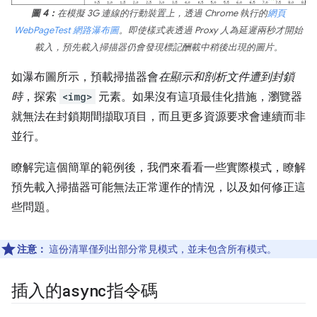
圖 4：
在模擬 3G 連線的行動裝置上，透過 Chrome 執行的
網頁
WebPageTest
網路瀑布圖
。即使樣式表透過 Proxy 人為延遲兩秒才開始
載入，預先載入掃描器仍會發現標記酬載中稍後出現的圖片。
如瀑布圖所示，預載掃描器會
在顯示和剖析文件遭到封鎖
時
，探索
<img>
元素。如果沒有這項最佳化措施，瀏覽器
就無法在封鎖期間擷取項目，而且更多資源要求會連續而非
並行。
瞭解完這個簡單的範例後，我們來看看一些實際模式，瞭解
預先載入掃描器可能無法正常運作的情況，以及如何修正這
些問題。
注意：
這份清單僅列出部分常見模式，並未包含所有模式。
插入的
async
指令碼