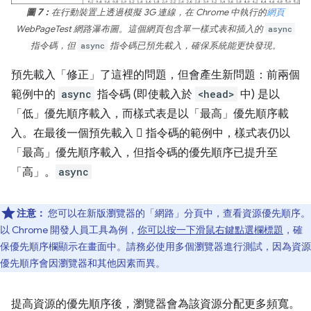
圖 7：
在行動裝置上透過模擬 3G 連線，在 Chrome 中執行的
網頁
WebPageTest 網路瀑布圖。這個網頁包含單一樣式表和插入的
async
指令碼，但
async
指令碼已預先載入，確保系統能更快發現。
預先載入「修正」了這裡的問題，但會產生新問題：前兩個
範例中的
async
指令碼 (即使載入於
<head>
中) 是以
「低」優先順序載入，而樣式表是以「最高」優先順序載
入。在最後一個預先載入  指令碼的範例中，樣式表仍以
「最高」優先順序載入，但指令碼的優先順序已提升至
「高」。
async
注意：
您可以在新版瀏覽器的「網路」分頁中，查看資源優先順序。
以 Chrome 開發人員工具為例，
你可以按一下滑鼠右鍵點選欄標題
，確
保優先順序欄顯示在畫面中。請務必使用多個瀏覽器進行測試，因為資源
優先順序會因瀏覽器和其他因素而異。
提高資源的優先順序後，瀏覽器會為該資源分配更多頻寬。