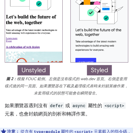
圖 2：
模擬 FOUC 範例。左側是沒有樣式的 web.dev 首頁。右側是套用
樣式後的同一頁面。如果瀏覽器在下載及處理樣式表時未封鎖算繪作業，
未套用樣式的狀態可能會在瞬間發生。
如果瀏覽器遇到沒有
defer
或
async
屬性的
<script>
元素，也會封鎖網頁的剖析和轉譯作業。
注意：
從含有
屬性的
元素載入的指令碼
，
type=module
<script>