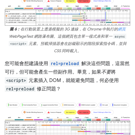
圖 6：
在行動裝置上透過模擬的 3G 連線，在 Chrome 中執行的
網頁
WebPageTest 網路瀑布圖。這個網頁包含單一樣式表和單一
async
<script>
元素。預載掃描器會在妨礙顯示的階段探索指令碼，並與
CSS 同時載入。
您可能會想建議使用
rel=preload
解決這些問題，這當然
可行，但可能會產生一些副作用。畢竟，如果
不要
將
<script>
元素插入 DOM，就能避免問題，何必使用
rel=preload
修正問題？