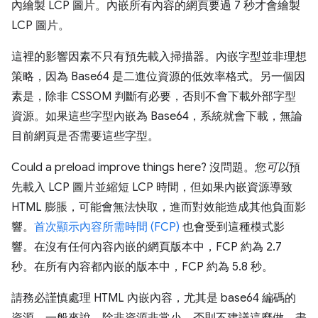
內繪製 LCP 圖片。內嵌所有內容的網頁要過 7 秒才會繪製
LCP 圖片。
這裡的影響因素不只有預先載入掃描器。內嵌字型並非理想
策略，因為 Base64 是二進位資源的低效率格式。另一個因
素是，除非 CSSOM 判斷有必要，否則不會下載外部字型
資源。如果這些字型內嵌為 Base64，系統就會下載，無論
目前網頁是否需要這些字型。
Could a preload improve things here? 沒問題。您
可以
預
先載入 LCP 圖片並縮短 LCP 時間，但如果內嵌資源導致
HTML 膨脹，可能會無法快取，進而對效能造成其他負面影
響。
首次顯示內容所需時間 (FCP)
也會受到這種模式影
響。在沒有任何內容內嵌的網頁版本中，FCP 約為 2.7
秒。在所有內容都內嵌的版本中，FCP 約為 5.8 秒。
請務必謹慎處理 HTML 內嵌內容，尤其是 base64 編碼的
資源。一般來說，除非資源非常小，否則不建議這麼做。盡