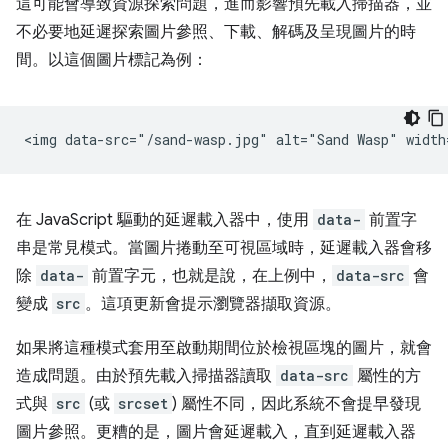
這可能會導致資源探索問題，進而影響預先載入掃描器，並
不必要地延遲探索圖片參照、下載、解碼及呈現圖片的時
間。以這個圖片標記為例：
在 JavaScript 驅動的延遲載入器中，使用
data-
前置字
串是常見模式。當圖片捲動至可視區域時，延遲載入器會移
除
data-
前置字元，也就是說，在上例中，
data-src
會
變成
src
。這項更新會提示瀏覽器擷取資源。
如果將這種模式套用至啟動期間位於檢視區塊的圖片，就會
造成問題。由於預先載入掃描器讀取
data-src
屬性的方
式與
src
(或
srcset
) 屬性不同，因此系統不會提早發現
圖片參照。更糟的是，圖片會延遲載入，直到延遲載入器