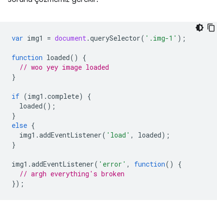
var
img1
=
document
.
querySelector
(
'.img-1'
);
function
loaded
()
{
// woo yey image loaded
}
if
(
img1
.
complete
)
{
loaded
();
}
else
{
img1
.
addEventListener
(
'load'
,
loaded
);
}
img1
.
addEventListener
(
'error'
,
function
()
{
// argh everything's broken
});