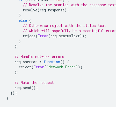
// Resolve the promise with the response tex
resolve
(
req
.
response
);
}
else
{
// Otherwise reject with the status text
// which will hopefully be a meaningful erro
reject
(
Error
(
req
.
statusText
));
}
};
// Handle network errors
req
.
onerror
=
function
()
{
reject
(
Error
(
"Network Error"
));
};
// Make the request
req
.
send
();
});
}