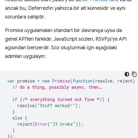
ancak bu, Deferred'ın yalnızca bir alt kümesidir ve aynı
sorunlara sahiptir.
Promise uygulamaları standart bir davranışa uysa da
genel API'leri farklıdır. JavaScript sözleri, RSVP.js'ye API
açısından benzerdir. Söz oluşturmak için aşağıdaki
adımları uygulayın:
var
promise
=
new
Promise
(
function
(
resolve
,
reject
)
// do a thing, possibly async, then…
if
(
/* everything turned out fine */
)
{
resolve
(
"Stuff worked!"
);
}
else
{
reject
(
Error
(
"It broke"
));
}
});