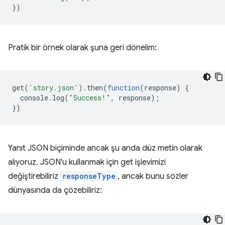
})
Pratik bir örnek olarak şuna geri dönelim:
get
(
'story.json'
).
then
(
function
(
response
)
{
console
.
log
(
"Success!"
,
response
);
})
Yanıt JSON biçiminde ancak şu anda düz metin olarak
alıyoruz. JSON'u kullanmak için get işlevimizi
değiştirebiliriz
responseType
, ancak bunu sözler
dünyasında da çözebiliriz: