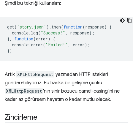
Şimdi bu tekniği kullanalım:
get
(
'story.json'
).
then
(
function
(
response
)
{
console
.
log
(
"Success!"
,
response
);
},
function
(
error
)
{
console
.
error
(
"Failed!"
,
error
);
})
Artık
XMLHttpRequest
yazmadan HTTP istekleri
gönderebiliyoruz. Bu harika bir gelişme çünkü
XMLHttpRequest
'nın sinir bozucu camel-casing'ini ne
kadar az görürsem hayatım o kadar mutlu olacak.
Zincirleme