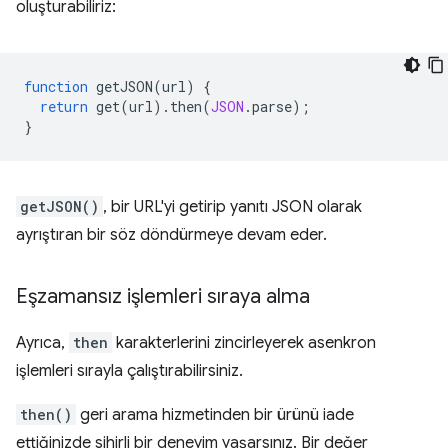
oluşturabiliriz:
function
getJSON
(
url
)
{
return
get
(
url
).
then
(
JSON
.
parse
);
}
getJSON()
, bir URL'yi getirip yanıtı JSON olarak
ayrıştıran bir söz döndürmeye devam eder.
Eşzamansız işlemleri sıraya alma
Ayrıca,
then
karakterlerini zincirleyerek asenkron
işlemleri sırayla çalıştırabilirsiniz.
then()
geri arama hizmetinden bir ürünü iade
ettiğinizde sihirli bir deneyim yaşarsınız. Bir değer