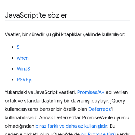
Java
Script'te sözler
Vaatler, bir süredir şu gibi kitaplıklar şeklinde kullanılıyor:
S
when
WinJS
RSVP.js
Yukarıdaki ve JavaScript vaatleri,
Promises/A+
adı verilen
ortak ve standartlaştırılmış bir davranışı paylaşır. jQuery
kullanıcısıysanız benzer bir özellik olan
Deferreds
'i
kullanabilirsiniz. Ancak Deferred'lar Promise/A+ ile uyumlu
olmadığından
biraz farklı ve daha az kullanışlıdır
. Bu
nedenle dikkatli olun. jQuery'de de
bir Promise türü
vardır