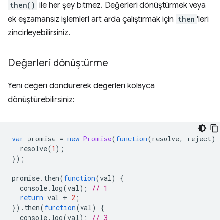
then()
ile her şey bitmez. Değerleri dönüştürmek veya
ek eşzamansız işlemleri art arda çalıştırmak için
then
'leri
zincirleyebilirsiniz.
Değerleri dönüştürme
Yeni değeri döndürerek değerleri kolayca
dönüştürebilirsiniz:
var
promise
=
new
Promise
(
function
(
resolve
,
reject
)
resolve
(
1
);
});
promise
.
then
(
function
(
val
)
{
console
.
log
(
val
);
// 1
return
val
+
2
;
}).
then
(
function
(
val
)
{
console
.
log
(
val
);
// 3