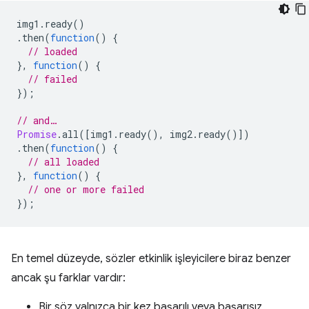
img1
.
ready
()
.
then
(
function
()
{
// loaded
},
function
()
{
// failed
});
// and…
Promise
.
all
([
img1
.
ready
(),
img2
.
ready
()])
.
then
(
function
()
{
// all loaded
},
function
()
{
// one or more failed
});
En temel düzeyde, sözler etkinlik işleyicilere biraz benzer
ancak şu farklar vardır:
Bir söz yalnızca bir kez başarılı veya başarısız