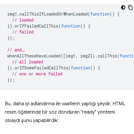
img1
.
callThisIfLoadedOrWhenLoaded
(
function
()
{
// loaded
}).
orIfFailedCallThis
(
function
()
{
// failed
});
// and…
whenAllTheseHaveLoaded
([
img1
,
img2
]).
callThis
(
functi
// all loaded
}).
orIfSomeFailedCallThis
(
function
()
{
// one or more failed
});
Bu, daha iyi adlandırma ile vaatlerin yaptığı şeydir. HTML
resim öğelerinde bir söz döndüren "ready" yöntemi
olsaydı şunu yapabilirdik: