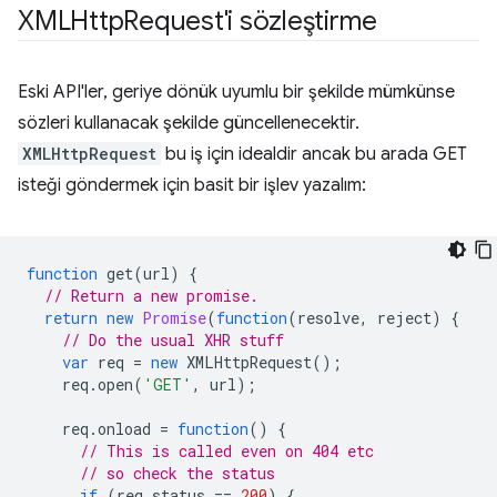
XMLHttp
Request'i sözleştirme
Eski API'ler, geriye dönük uyumlu bir şekilde mümkünse
sözleri kullanacak şekilde güncellenecektir.
XMLHttpRequest
bu iş için idealdir ancak bu arada GET
isteği göndermek için basit bir işlev yazalım:
function
get
(
url
)
{
// Return a new promise.
return
new
Promise
(
function
(
resolve
,
reject
)
{
// Do the usual XHR stuff
var
req
=
new
XMLHttpRequest
();
req
.
open
(
'GET'
,
url
);
req
.
onload
=
function
()
{
// This is called even on 404 etc
// so check the status
if
(
req
.
status
==
200
)
{