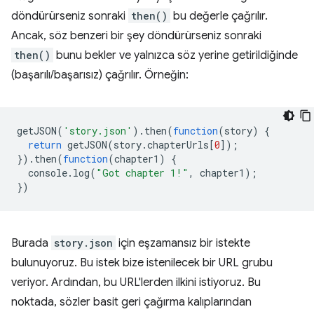
döndürürseniz sonraki
then()
bu değerle çağrılır.
Ancak, söz benzeri bir şey döndürürseniz sonraki
then()
bunu bekler ve yalnızca söz yerine getirildiğinde
(başarılı/başarısız) çağrılır. Örneğin:
getJSON
(
'story.json'
).
then
(
function
(
story
)
{
return
getJSON
(
story
.
chapterUrls
[
0
]);
}).
then
(
function
(
chapter1
)
{
console
.
log
(
"Got chapter 1!"
,
chapter1
);
})
Burada
story.json
için eşzamansız bir istekte
bulunuyoruz. Bu istek bize istenilecek bir URL grubu
veriyor. Ardından, bu URL'lerden ilkini istiyoruz. Bu
noktada, sözler basit geri çağırma kalıplarından