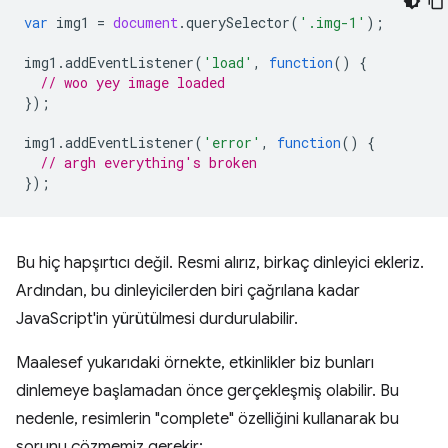
var
img1
=
document
.
querySelector
(
'.img-1'
);
img1
.
addEventListener
(
'load'
,
function
()
{
// woo yey image loaded
});
img1
.
addEventListener
(
'error'
,
function
()
{
// argh everything's broken
});
Bu hiç hapşırtıcı değil. Resmi alırız, birkaç dinleyici ekleriz.
Ardından, bu dinleyicilerden biri çağrılana kadar
JavaScript'in yürütülmesi durdurulabilir.
Maalesef yukarıdaki örnekte, etkinlikler biz bunları
dinlemeye başlamadan önce gerçekleşmiş olabilir. Bu
nedenle, resimlerin "complete" özelliğini kullanarak bu
sorunu çözmemiz gerekir: