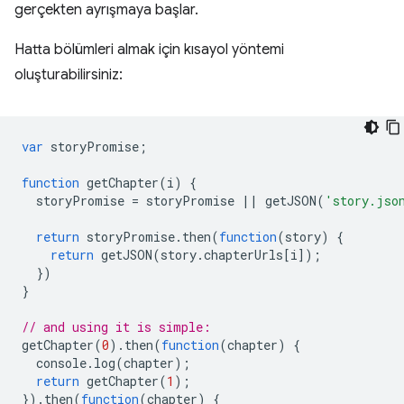
gerçekten ayrışmaya başlar.
Hatta bölümleri almak için kısayol yöntemi
oluşturabilirsiniz:
var
storyPromise
;
function
getChapter
(
i
)
{
storyPromise
=
storyPromise
||
getJSON
(
'story.jso
return
storyPromise
.
then
(
function
(
story
)
{
return
getJSON
(
story
.
chapterUrls
[
i
]);
})
}
// and using it is simple:
getChapter
(
0
).
then
(
function
(
chapter
)
{
console
.
log
(
chapter
);
return
getChapter
(
1
);
}).
then
(
function
(
chapter
)
{