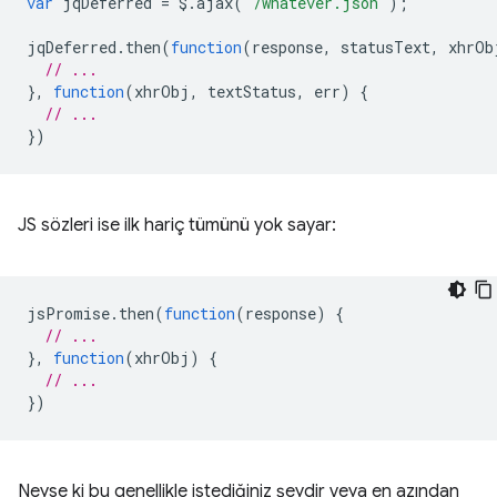
var
jqDeferred
=
$
.
ajax
(
'/whatever.json'
);
jqDeferred
.
then
(
function
(
response
,
statusText
,
xhrOb
// ...
},
function
(
xhrObj
,
textStatus
,
err
)
{
// ...
})
JS sözleri ise ilk hariç tümünü yok sayar:
jsPromise
.
then
(
function
(
response
)
{
// ...
},
function
(
xhrObj
)
{
// ...
})
Neyse ki bu genellikle istediğiniz şeydir veya en azından