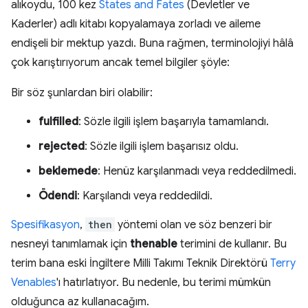
alıkoydu, 100 kez
States and Fates
(Devletler ve
Kaderler) adlı kitabı kopyalamaya zorladı ve aileme
endişeli bir mektup yazdı. Buna rağmen, terminolojiyi hâlâ
çok karıştırıyorum ancak temel bilgiler şöyle:
Bir söz şunlardan biri olabilir:
fulfilled
: Sözle ilgili işlem başarıyla tamamlandı.
rejected
: Sözle ilgili işlem başarısız oldu.
beklemede
: Henüz karşılanmadı veya reddedilmedi.
Ödendi
: Karşılandı veya reddedildi.
Spesifikasyon
,
then
yöntemi olan ve söz benzeri bir
nesneyi tanımlamak için
thenable
terimini de kullanır. Bu
terim bana eski İngiltere Milli Takımı Teknik Direktörü
Terry
Venables
'ı hatırlatıyor. Bu nedenle, bu terimi mümkün
olduğunca az kullanacağım.