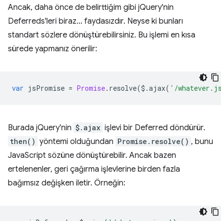
Ancak, daha önce de belirttiğim gibi jQuery'nin
Deferreds'leri biraz… faydasızdır. Neyse ki bunları
standart sözlere dönüştürebilirsiniz. Bu işlemi en kısa
sürede yapmanız önerilir:
var
jsPromise
=
Promise
.
resolve
(
$
.
ajax
(
'/whatever.j
Burada jQuery'nin
$.ajax
işlevi bir Deferred döndürür.
then()
yöntemi olduğundan
Promise.resolve()
, bunu
JavaScript sözüne dönüştürebilir. Ancak bazen
ertelenenler, geri çağırma işlevlerine birden fazla
bağımsız değişken iletir. Örneğin: