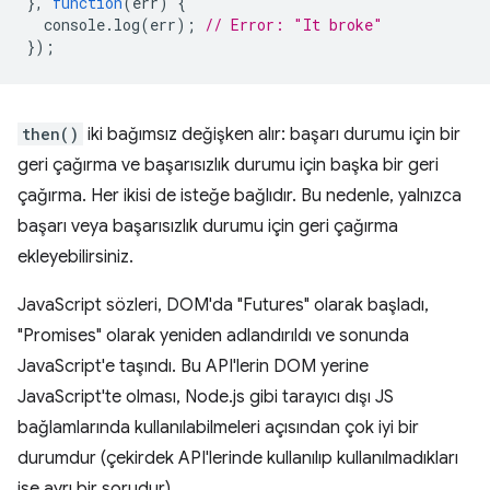
},
function
(
err
)
{
console
.
log
(
err
);
// Error: "It broke"
});
then()
iki bağımsız değişken alır: başarı durumu için bir
geri çağırma ve başarısızlık durumu için başka bir geri
çağırma. Her ikisi de isteğe bağlıdır. Bu nedenle, yalnızca
başarı veya başarısızlık durumu için geri çağırma
ekleyebilirsiniz.
JavaScript sözleri, DOM'da "Futures" olarak başladı,
"Promises" olarak yeniden adlandırıldı ve sonunda
JavaScript'e taşındı. Bu API'lerin DOM yerine
JavaScript'te olması, Node.js gibi tarayıcı dışı JS
bağlamlarında kullanılabilmeleri açısından çok iyi bir
durumdur (çekirdek API'lerinde kullanılıp kullanılmadıkları
ise ayrı bir sorudur).