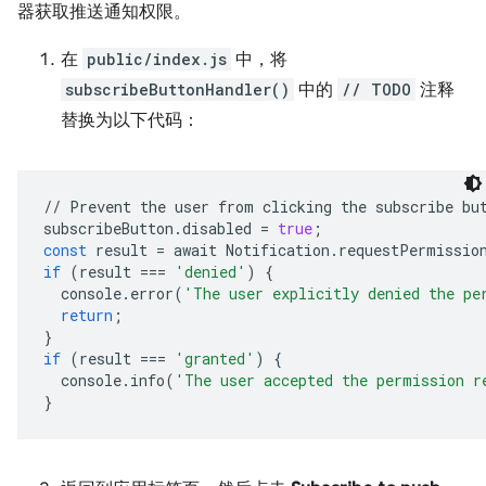
器获取推送通知权限。
在
public/index.js
中，将
subscribeButtonHandler()
中的
// TODO
注释
替换为以下代码：
//
Prevent
the
user
from
clicking
the
subscribe
bu
subscribeButton
.
disabled
=
true
;
const
result
=
await
Notification
.
requestPermissio
if
(
result
===
'denied'
)
{
console
.
error
(
'The user explicitly denied the pe
return
;
}
if
(
result
===
'granted'
)
{
console
.
info
(
'The user accepted the permission r
}