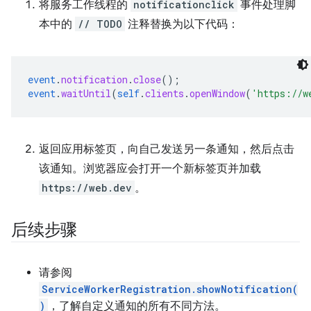
将服务工作线程的
notificationclick
事件处理脚
本中的
// TODO
注释替换为以下代码：
event
.
notification
.
close
();
event
.
waitUntil
(
self
.
clients
.
openWindow
(
'https://w
返回应用标签页，向自己发送另一条通知，然后点击
该通知。浏览器应会打开一个新标签页并加载
https://web.dev
。
后续步骤
请参阅
ServiceWorkerRegistration.showNotification(
)
，了解自定义通知的所有不同方法。