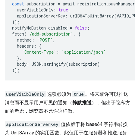
const
subscription
=
await
registration
.
pushManager
userVisibleOnly
:
true
,
applicationServerKey
:
urlB64ToUint8Array
(
VAPID_P
});
notifyMeButton
.
disabled
=
false
;
fetch
(
'/add-subscription'
,
{
method
:
'POST'
,
headers
:
{
'Content-Type'
:
'application/json'
},
body
:
JSON
.
stringify
(
subscription
)
});
userVisibleOnly
选项必须为
true
。将来或许可以推送
消息而不显示用户可见的通知（
静默推送
），但出于隐私方
面的考虑，浏览器不允许这样做。
applicationServerKey
值依赖于将 base64 字符串转换
为 Uint8Array 的实用函数。此值用于在服务器和推送服务