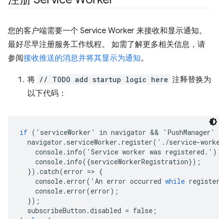
您的客户端需要一个 Service Worker 来接收和显示通知。
最好尽早注册服务工作线程。 如需了解更多相关信息，请
参阅
接收推送的消息并将其显示为通知
。
将
// TODO add startup logic here
注释替换为
以下代码：
if
('
serviceWorker
'
in
navigator
 && 
'
PushManager
'
navigator
.
serviceWorker
.
register
('.
/
service
-
work
console
.
info
('
Service
worker
was
registered
.')
console
.
info
({
serviceWorkerRegistration
});
}).
catch
(
error
=
>
{
console
.
error
('
An
error
occurred
while
registe
console
.
error
(
error
);
});
subscribeButton
.
disabled
=
false
;