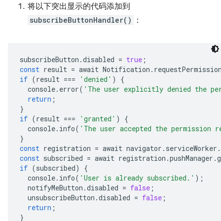
将以下突出显示的代码添加到
subscribeButtonHandler()
：
subscribeButton
.
disabled
=
true
;
const
result
=
await
Notification
.
requestPermissio
if
(
result
===
'denied'
)
{
console
.
error
(
'The user explicitly denied the pe
return
;
}
if
(
result
===
'granted'
)
{
console
.
info
(
'The user accepted the permission r
}
const
registration
=
await
navigator
.
serviceWorker
.
const
subscribed
=
await
registration
.
pushManager
.
g
if
(
subscribed
)
{
console
.
info
(
'User is already subscribed.'
);
notifyMeButton
.
disabled
=
false
;
unsubscribeButton
.
disabled
=
false
;
return
;
}