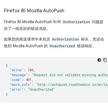
Firefox 和 Mozilla Auto
Push
Firefox 和 Mozilla AutoPush 针对
Authorization
问题提
供了一组友好的错误消息。
如果您的推送请求中未包含
Authorization
标头，您还会
收到 Mozilla AutoPush 的
Unauthorized
错误响应。
{
"errno"
:
109
,
"message"
:
"Request did not validate missing autho
"code"
:
401
,
"more_info"
:
"http://autopush.readthedocs.io/en/la
"error"
:
"Unauthorized"
}