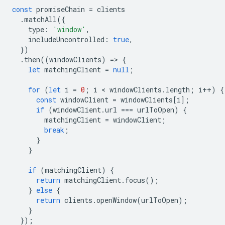
const
promiseChain
=
clients
.
matchAll
({
type
:
'window'
,
includeUncontrolled
:
true
,
})
.
then
((
windowClients
)
=
>
{
let
matchingClient
=
null
;
for
(
let
i
=
0
;
i
 < 
windowClients
.
length
;
i
++
)
{
const
windowClient
=
windowClients
[
i
];
if
(
windowClient
.
url
===
urlToOpen
)
{
matchingClient
=
windowClient
;
break
;
}
}
if
(
matchingClient
)
{
return
matchingClient
.
focus
();
}
else
{
return
clients
.
openWindow
(
urlToOpen
);
}
});