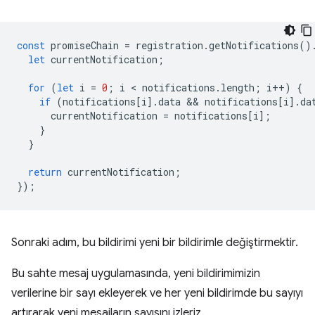
const
promiseChain
=
registration
.
getNotifications
()
let
currentNotification
;
for
(
let
i
=
0
;
i
 < 
notifications
.
length
;
i
++
)
{
if
(
notifications
[
i
].
data
 && 
notifications
[
i
].
da
currentNotification
=
notifications
[
i
];
}
}
return
currentNotification
;
});
Sonraki adım, bu bildirimi yeni bir bildirimle değiştirmektir.
Bu sahte mesaj uygulamasında, yeni bildirimimizin
verilerine bir sayı ekleyerek ve her yeni bildirimde bu sayıyı
artırarak yeni mesajların sayısını izleriz.