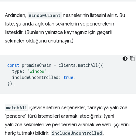
Ardından,
WindowClient
nesnelerinin listesini alırız. Bu
liste, şu anda açık olan sekmelerin ve pencerelerin
listesidir. (Bunların yalnızca kaynağınız için geçerli
sekmeler olduğunu unutmayın.)
const
promiseChain
=
clients
.
matchAll
({
type
:
'window'
,
includeUncontrolled
:
true
,
});
matchAll
işlevine iletilen seçenekler, tarayıcıya yalnızca
"pencere" türü istemcileri aramak istediğimizi (yani
yalnızca sekmeleri ve pencereleri aramak ve web işçilerini
hariç tutmak) bildirir.
includeUncontrolled
,