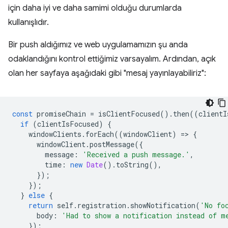
için daha iyi ve daha samimi olduğu durumlarda
kullanışlıdır.
Bir push aldığımız ve web uygulamamızın şu anda
odaklandığını kontrol ettiğimiz varsayalım. Ardından, açık
olan her sayfaya aşağıdaki gibi "mesaj yayınlayabiliriz":
const
promiseChain
=
isClientFocused
().
then
((
clientI
if
(
clientIsFocused
)
{
windowClients
.
forEach
((
windowClient
)
=
>
{
windowClient
.
postMessage
({
message
:
'Received a push message.'
,
time
:
new
Date
().
toString
(),
});
});
}
else
{
return
self
.
registration
.
showNotification
(
'No fo
body
:
'Had to show a notification instead of m
});