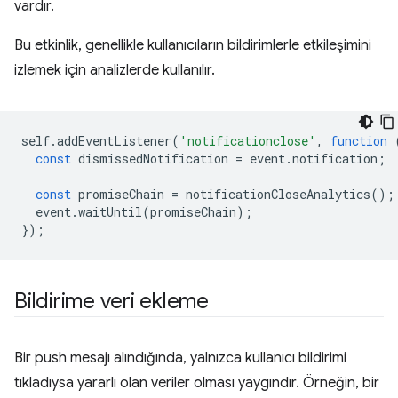
vardır.
Bu etkinlik, genellikle kullanıcıların bildirimlerle etkileşimini
izlemek için analizlerde kullanılır.
self
.
addEventListener
(
'notificationclose'
,
function
const
dismissedNotification
=
event
.
notification
;
const
promiseChain
=
notificationCloseAnalytics
();
event
.
waitUntil
(
promiseChain
);
});
Bildirime veri ekleme
Bir push mesajı alındığında, yalnızca kullanıcı bildirimi
tıkladıysa yararlı olan veriler olması yaygındır. Örneğin, bir