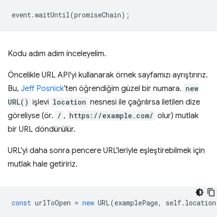
event
.
waitUntil
(
promiseChain
);
Kodu adım adım inceleyelim.
Öncelikle URL API'yi kullanarak örnek sayfamızı ayrıştırırız.
Bu,
Jeff Posnick
'ten öğrendiğim güzel bir numara.
new
URL()
işlevi
location
nesnesi ile çağrılırsa iletilen dize
göreliyse (ör.
/
,
https://example.com/
olur) mutlak
bir URL döndürülür.
URL'yi daha sonra pencere URL'leriyle eşleştirebilmek için
mutlak hale getiririz.
const
urlToOpen
=
new
URL
(
examplePage
,
self
.
location