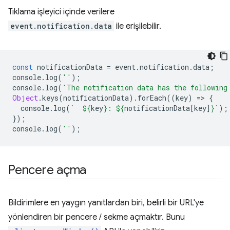
Tıklama işleyici içinde verilere
event.notification.data
ile erişilebilir.
const
notificationData
=
event
.
notification
.
data
;
console
.
log
(
''
);
console
.
log
(
'The notification data has the following
Object
.
keys
(
notificationData
).
forEach
((
key
)
=
>
{
console
.
log
(
`  
${
key
}
: 
${
notificationData
[
key
]
}
`
);
});
console
.
log
(
''
);
Pencere açma
Bildirimlere en yaygın yanıtlardan biri, belirli bir URL'ye
yönlendiren bir pencere / sekme açmaktır. Bunu