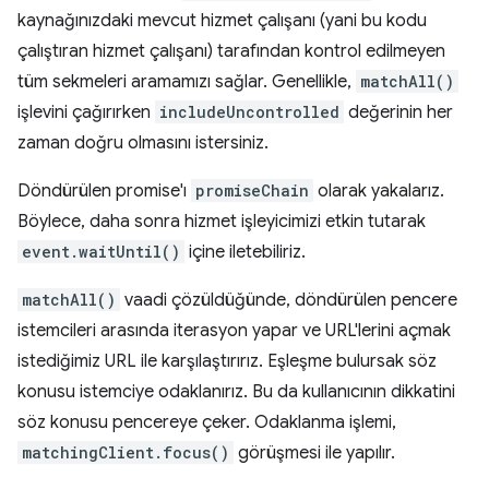
kaynağınızdaki mevcut hizmet çalışanı (yani bu kodu
çalıştıran hizmet çalışanı) tarafından kontrol edilmeyen
tüm sekmeleri aramamızı sağlar. Genellikle,
matchAll()
işlevini çağırırken
includeUncontrolled
değerinin her
zaman doğru olmasını istersiniz.
Döndürülen promise'ı
promiseChain
olarak yakalarız.
Böylece, daha sonra hizmet işleyicimizi etkin tutarak
event.waitUntil()
içine iletebiliriz.
matchAll()
vaadi çözüldüğünde, döndürülen pencere
istemcileri arasında iterasyon yapar ve URL'lerini açmak
istediğimiz URL ile karşılaştırırız. Eşleşme bulursak söz
konusu istemciye odaklanırız. Bu da kullanıcının dikkatini
söz konusu pencereye çeker. Odaklanma işlemi,
matchingClient.focus()
görüşmesi ile yapılır.