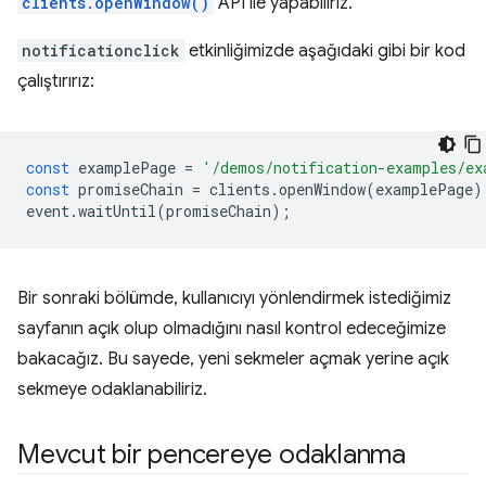
clients.openWindow()
API ile yapabiliriz.
notificationclick
etkinliğimizde aşağıdaki gibi bir kod
çalıştırırız:
const
examplePage
=
'/demos/notification-examples/ex
const
promiseChain
=
clients
.
openWindow
(
examplePage
)
event
.
waitUntil
(
promiseChain
);
Bir sonraki bölümde, kullanıcıyı yönlendirmek istediğimiz
sayfanın açık olup olmadığını nasıl kontrol edeceğimize
bakacağız. Bu sayede, yeni sekmeler açmak yerine açık
sekmeye odaklanabiliriz.
Mevcut bir pencereye odaklanma