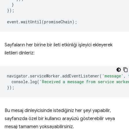
}
});
event
.
waitUntil
(
promiseChain
);
Sayfaların her birine bir ileti etkinliği işleyici ekleyerek
iletileri dinleriz:
navigator
.
serviceWorker
.
addEventListener
(
'message'
,
console
.
log
(
'Received a message from service worke
});
Bu mesaj dinleyicisinde istediğiniz her şeyi yapabilir,
sayfanızda özel bir kullanıcı arayüzü gösterebilir veya
mesajı tamamen yoksayabilirsiniz.