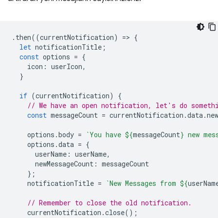
.
then
((
currentNotification
)
=
>
{
let
notificationTitle
;
const
options
=
{
icon
:
userIcon
,
}
if
(
currentNotification
)
{
// We have an open notification, let's do someth
const
messageCount
=
currentNotification
.
data
.
ne
options
.
body
=
`You have 
${
messageCount
}
 new mes
options
.
data
=
{
userName
:
userName
,
newMessageCount
:
messageCount
};
notificationTitle
=
`New Messages from 
${
userNam
// Remember to close the old notification.
currentNotification
.
close
();