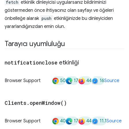
fetch
etkinlik dinleyicisi uygularsanız bildiriminizi
göstermeden önce ihtiyacınız olan sayfayı ve öğeleri
önbelleğe alarak
push
etkinliğinizde bu dinleyiciden
yararlandığınızdan emin olun.
Tarayıcı uyumluluğu
notificationclose
etkinliği
50
17
44
16
Browser Support
Source
Clients
.
open
Window(
)
40
17
44
11.1
Browser Support
Source