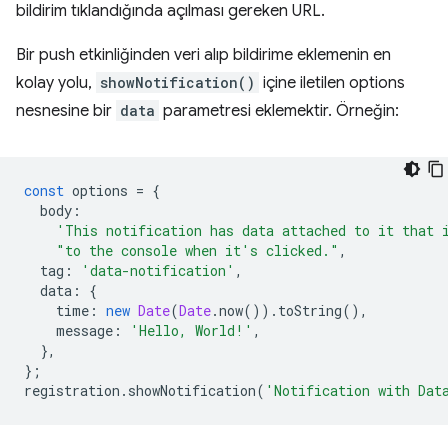
bildirim tıklandığında açılması gereken URL.
Bir push etkinliğinden veri alıp bildirime eklemenin en
kolay yolu,
showNotification()
içine iletilen options
nesnesine bir
data
parametresi eklemektir. Örneğin:
const
options
=
{
body
:
'This notification has data attached to it that 
"to the console when it's clicked."
,
tag
:
'data-notification'
,
data
:
{
time
:
new
Date
(
Date
.
now
()).
toString
(),
message
:
'Hello, World!'
,
},
};
registration
.
showNotification
(
'Notification with Dat