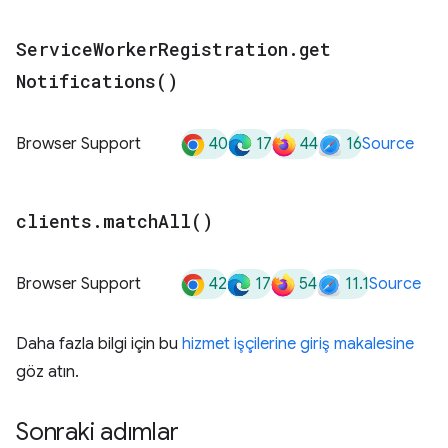
Service
Worker
Registration
.
get
Notifications(
)
40
17
44
16
Browser Support
Source
clients
.
match
All(
)
42
17
54
11.1
Browser Support
Source
Daha fazla bilgi için bu
hizmet işçilerine giriş makalesine
göz atın.
Sonraki adımlar