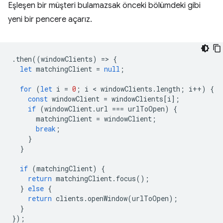
Eşleşen bir müşteri bulamazsak önceki bölümdeki gibi
yeni bir pencere açarız.
.
then
((
windowClients
)
=
>
{
let
matchingClient
=
null
;
for
(
let
i
=
0
;
i
 < 
windowClients
.
length
;
i
++
)
{
const
windowClient
=
windowClients
[
i
];
if
(
windowClient
.
url
===
urlToOpen
)
{
matchingClient
=
windowClient
;
break
;
}
}
if
(
matchingClient
)
{
return
matchingClient
.
focus
();
}
else
{
return
clients
.
openWindow
(
urlToOpen
);
}
});