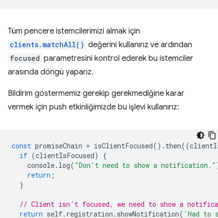
Tüm pencere istemcilerimizi almak için
clients.matchAll()
değerini kullanırız ve ardından
focused
parametresini kontrol ederek bu istemciler
arasında döngü yaparız.
Bildirim göstermemiz gerekip gerekmediğine karar
vermek için push etkinliğimizde bu işlevi kullanırız:
const
promiseChain
=
isClientFocused
().
then
((
clientI
if
(
clientIsFocused
)
{
console
.
log
(
"Don't need to show a notification."
return
;
}
// Client isn't focused, we need to show a notific
return
self
.
registration
.
showNotification
(
'Had to 