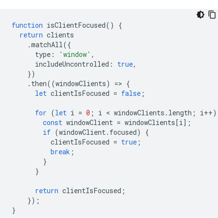
function
isClientFocused
()
{
return
clients
.
matchAll
({
type
:
'window'
,
includeUncontrolled
:
true
,
})
.
then
((
windowClients
)
=
>
{
let
clientIsFocused
=
false
;
for
(
let
i
=
0
;
i
 < 
windowClients
.
length
;
i
++
)
const
windowClient
=
windowClients
[
i
];
if
(
windowClient
.
focused
)
{
clientIsFocused
=
true
;
break
;
}
}
return
clientIsFocused
;
});
}