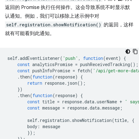
返回的 Promise 执行任何操作。这会导致系统不时显示默
认通知。例如，我们可以移除上述示例中对
self.registration.showNotification()
的返回，这样
就有可能看到此通知。
self
.
addEventListener
(
'push'
,
function
(
event
)
{
const
analyticsPromise
=
pushReceivedTracking
();
const
pushInfoPromise
=
fetch
(
'/api/get-more-dat
.
then
(
function
(
response
)
{
return
response
.
json
();
})
.
then
(
function
(
response
)
{
const
title
=
response
.
data
.
userName
+
' say
const
message
=
response
.
data
.
message
;
self
.
registration
.
showNotification
(
title
,
{
body
:
message
});
});