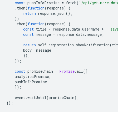
const
pushInfoPromise
=
fetch
(
'/api/get-more-dat
.
then
(
function
(
response
)
{
return
response
.
json
();
})
.
then
(
function
(
response
)
{
const
title
=
response
.
data
.
userName
+
' say
const
message
=
response
.
data
.
message
;
return
self
.
registration
.
showNotification
(
ti
body
:
message
});
});
const
promiseChain
=
Promise
.
all
([
analyticsPromise
,
pushInfoPromise
]);
event
.
waitUntil
(
promiseChain
);
});