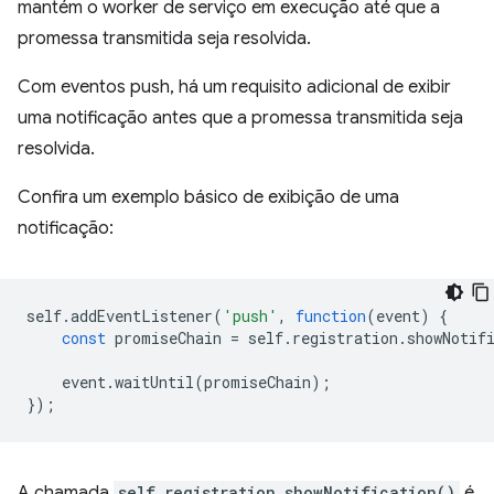
mantém o worker de serviço em execução até que a
promessa transmitida seja resolvida.
Com eventos push, há um requisito adicional de exibir
uma notificação antes que a promessa transmitida seja
resolvida.
Confira um exemplo básico de exibição de uma
notificação:
self
.
addEventListener
(
'push'
,
function
(
event
)
{
const
promiseChain
=
self
.
registration
.
showNotif
event
.
waitUntil
(
promiseChain
);
});
A chamada
self.registration.showNotification()
é