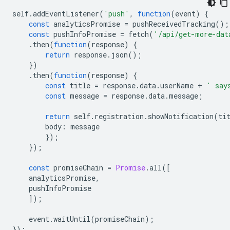
self
.
addEventListener
(
'push'
,
function
(
event
)
{
const
analyticsPromise
=
pushReceivedTracking
();
const
pushInfoPromise
=
fetch
(
'/api/get-more-dat
.
then
(
function
(
response
)
{
return
response
.
json
();
})
.
then
(
function
(
response
)
{
const
title
=
response
.
data
.
userName
+
' say
const
message
=
response
.
data
.
message
;
return
self
.
registration
.
showNotification
(
ti
body
:
message
});
});
const
promiseChain
=
Promise
.
all
([
analyticsPromise
,
pushInfoPromise
]);
event
.
waitUntil
(
promiseChain
);
});