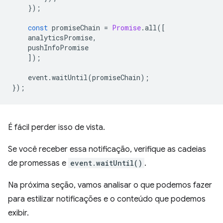
});
const
promiseChain
=
Promise
.
all
([
analyticsPromise
,
pushInfoPromise
]);
event
.
waitUntil
(
promiseChain
);
});
É fácil perder isso de vista.
Se você receber essa notificação, verifique as cadeias
de promessas e
event.waitUntil()
.
Na próxima seção, vamos analisar o que podemos fazer
para estilizar notificações e o conteúdo que podemos
exibir.