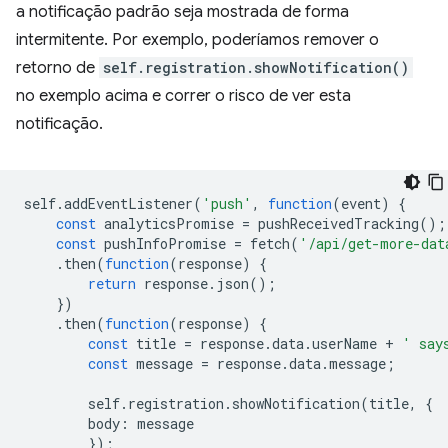
a notificação padrão seja mostrada de forma
intermitente. Por exemplo, poderíamos remover o
retorno de
self.registration.showNotification()
no exemplo acima e correr o risco de ver esta
notificação.
self
.
addEventListener
(
'push'
,
function
(
event
)
{
const
analyticsPromise
=
pushReceivedTracking
();
const
pushInfoPromise
=
fetch
(
'/api/get-more-dat
.
then
(
function
(
response
)
{
return
response
.
json
();
})
.
then
(
function
(
response
)
{
const
title
=
response
.
data
.
userName
+
' say
const
message
=
response
.
data
.
message
;
self
.
registration
.
showNotification
(
title
,
{
body
:
message
});