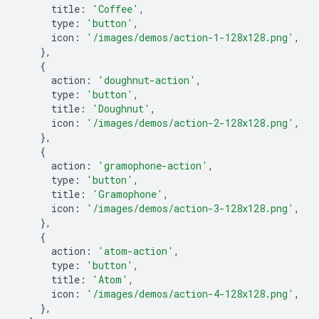
title
:
'Coffee'
,
type
:
'button'
,
icon
:
'/images/demos/action-1-128x128.png'
,
},
{
action
:
'doughnut-action'
,
type
:
'button'
,
title
:
'Doughnut'
,
icon
:
'/images/demos/action-2-128x128.png'
,
},
{
action
:
'gramophone-action'
,
type
:
'button'
,
title
:
'Gramophone'
,
icon
:
'/images/demos/action-3-128x128.png'
,
},
{
action
:
'atom-action'
,
type
:
'button'
,
title
:
'Atom'
,
icon
:
'/images/demos/action-4-128x128.png'
,
},