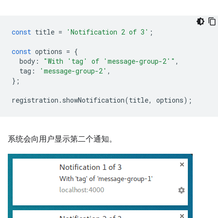
const
title
=
'Notification 2 of 3'
;
const
options
=
{
body
:
"With 'tag' of 'message-group-2'"
,
tag
:
'message-group-2'
,
};
registration
.
showNotification
(
title
,
options
);
系统会向用户显示第二个通知。