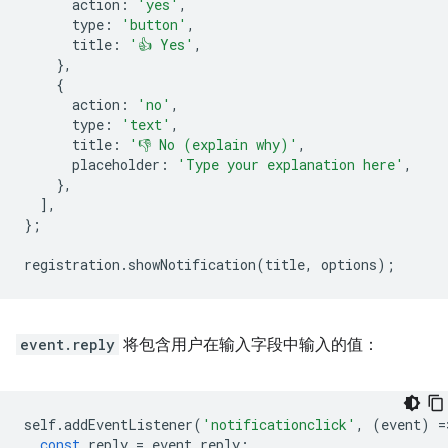
action
:
'yes'
,
type
:
'button'
,
title
:
'👍 Yes'
,
},
{
action
:
'no'
,
type
:
'text'
,
title
:
'👎 No (explain why)'
,
placeholder
:
'Type your explanation here'
,
},
],
};
registration
.
showNotification
(
title
,
options
);
event.reply
将包含用户在输入字段中输入的值：
self
.
addEventListener
(
'notificationclick'
,
(
event
)
=
const
reply
=
event
.
reply
;