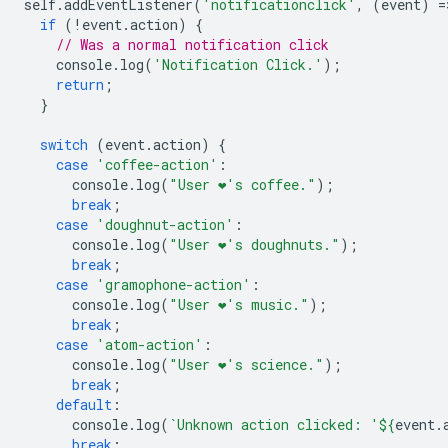
self
.
addEventListener
(
'notificationclick'
,
(
event
)
=
if
(
!
event
.
action
)
{
// Was a normal notification click
console
.
log
(
'Notification Click.'
);
return
;
}
switch
(
event
.
action
)
{
case
'coffee-action'
:
console
.
log
(
"User ❤️️'s coffee."
);
break
;
case
'doughnut-action'
:
console
.
log
(
"User ❤️️'s doughnuts."
);
break
;
case
'gramophone-action'
:
console
.
log
(
"User ❤️️'s music."
);
break
;
case
'atom-action'
:
console
.
log
(
"User ❤️️'s science."
);
break
;
default
:
console
.
log
(
`Unknown action clicked: '
${
event
.
break
;