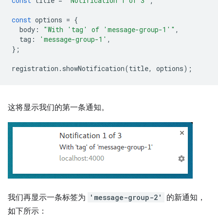
const
title
=
'Notification 1 of 3'
;
const
options
=
{
body
:
"With 'tag' of 'message-group-1'"
,
tag
:
'message-group-1'
,
};
registration
.
showNotification
(
title
,
options
);
这将显示我们的第一条通知。
我们再显示一条标签为
'message-group-2'
的新通知，
如下所示：