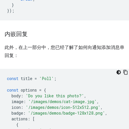
}
});
内嵌回复
此外，在上一部分中，您已经了解了如何向通知添加消息串
回复：
const
title
=
'Poll'
;
const
options
=
{
body
:
'Do you like this photo?'
,
image
:
'/images/demos/cat-image.jpg'
,
icon
:
'/images/demos/icon-512x512.png'
,
badge
:
'/images/demos/badge-128x128.png'
,
actions
:
[
{