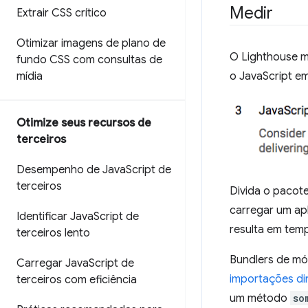
Medir
Extrair CSS crítico
Otimizar imagens de plano de
O Lighthouse m
fundo CSS com consultas de
mídia
o JavaScript e
Otimize seus recursos de
terceiros
Desempenho de Java
Script de
terceiros
Divida o pacote
carregar um apl
Identificar Java
Script de
resulta em tem
terceiros lento
Bundlers de m
Carregar Java
Script de
importações di
terceiros com eficiência
um método
so