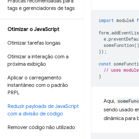
Práticas recomendadas para
tags e gerenciadores de tags
import
moduleA
Otimizar o Java
Script
form
.
addEventLis
e
.
preventDefau
Otimizar tarefas longas
someFunction
(
});
Otimizar a interação com a
const
someFuncti
próxima exibição
// uses module
}
Aplicar o carregamento
instantâneo com o padrão
PRPL
Aqui,
someFun
Reduzir payloads de Java
Script
sendo usado em
com a divisão de código
dinâmica para 
Remover código não utilizado