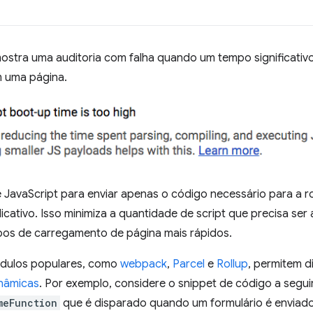
ostra uma auditoria com falha quando um tempo significativ
m uma página.
 JavaScript para enviar apenas o código necessário para a ro
icativo. Isso minimiza a quantidade de script que precisa ser
pos de carregamento de página mais rápidos.
ódulos populares, como
webpack
,
Parcel
e
Rollup
, permitem d
nâmicas
. Por exemplo, considere o snippet de código a segu
meFunction
que é disparado quando um formulário é enviado