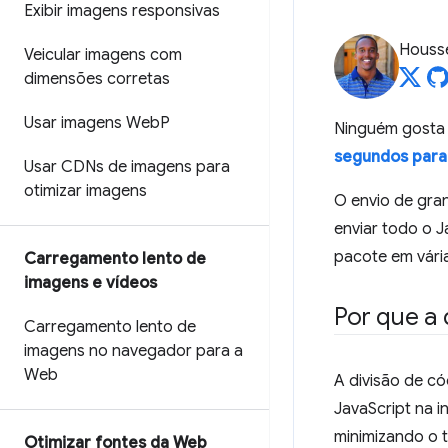
Exibir imagens responsivas
Housse
Veicular imagens com
dimensões corretas
Usar imagens Web
P
Ninguém gosta 
segundos para
Usar CDNs de imagens para
otimizar imagens
O envio de gran
enviar todo o J
pacote em vária
Carregamento lento de
imagens e vídeos
Por que a 
Carregamento lento de
imagens no navegador para a
Web
A divisão de c
JavaScript na i
minimizando o t
Otimizar fontes da Web