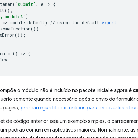
tener
(
"submit"
,
e
=
>
{
lt
();
ry.moduleA'
)
=
>
module
.
default
)
//
using
the
default
export
someFunction
())
eError
());
on
=
()
=
>
{
leA
ompõe o módulo não é incluído no pacote inicial e agora é
ca
suário somente quando necessário após o envio do formulário
a página,
pré-carregue blocos críticos para priorizá-los e bu
et de código anterior seja um exemplo simples, o carregame
é um padrão comum em aplicativos maiores. Normalmente, as 