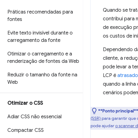
Quando se tra
Práticas recomendadas para
contribui para
fontes
de execução pri
Evite texto invisível durante o
os custos de in
carregamento da fonte
Dependendo da 
Otimizar o carregamento e a
cliente, a red
renderização de fontes da Web
pode levar a t
Reduzir o tamanho da fonte na
LCP é
atrasado
Web
quando a linha
cenários podem
Otimizar o CSS
**Ponto principal*
Adiar CSS não essencial
(SSR)
para garantir que 
pode ajudar
o scanner 
Compactar CSS