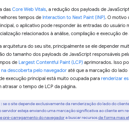
ta das
Core Web Vitals
, a redução dos payloads de JavaScript
 melhores tempos de
Interaction to Next Paint (INP)
. O motivo d
ncipal, o aplicativo pode responder às entradas do usuário 
icialização relacionados à análise, compilação e execução de 
arquitetura do seu site, principalmente se ele depender mui
ução do tamanho dos payloads de JavaScript responsáveis pe
empos de
Largest Contentful Paint (LCP)
aprimorados. Isso po
 na descoberta pelo navegador
até que a marcação do lado d
 de execução principal está muito ocupada para
renderizar e
 atrasar o tempo de LCP da página.
*
: se o site depende exclusivamente da renderização do lado do cliente
o servidor esteja enviando uma marcação significativa ao cliente em re
de pré-carregamento do navegador
a buscar recursos
de forma mais e