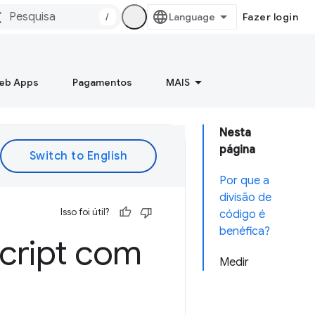
/
Fazer login
Web Apps
Pagamentos
MAIS
Nesta
página
Por que a
divisão de
Isso foi útil?
código é
benéfica?
cript com
Medir