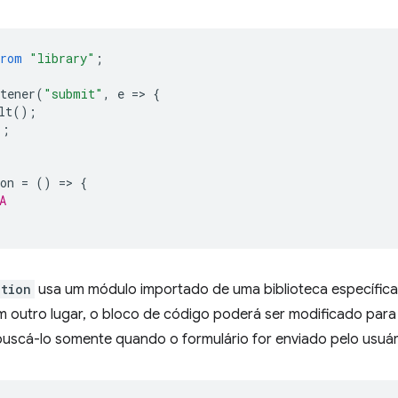
from
"library"
;
tener
(
"submit"
,
e
=
>
{
lt
();
);
on
=
()
=
>
{
A
ction
usa um módulo importado de uma biblioteca específica.
 outro lugar, o bloco de código poderá ser modificado par
buscá-lo somente quando o formulário for enviado pelo usuár