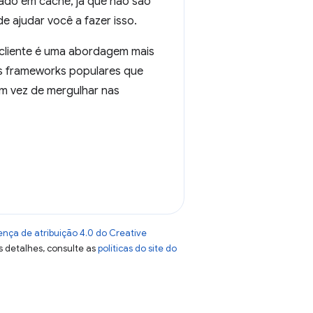
ado em cache, já que não são
e ajudar você a fazer isso.
 cliente é uma abordagem mais
os frameworks populares que
m vez de mergulhar nas
ença de atribuição 4.0 do Creative
s detalhes, consulte as
políticas do site do