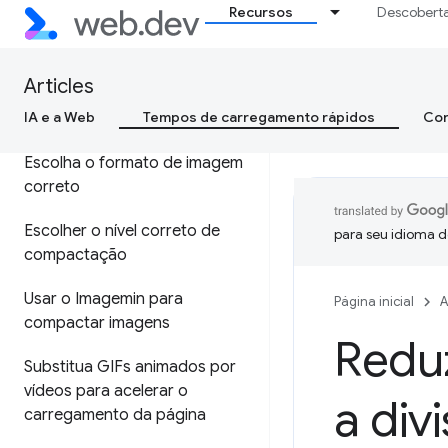
Recursos
Descobert
Veiculação adaptável com base
na qualidade da rede
Articles
IA e a Web
Tempos de carregamento rápidos
Con
Otimizar suas imagens
Escolha o formato de imagem
correto
Escolher o nível correto de
para seu idioma d
compactação
Usar o Imagemin para
Página inicial
A
compactar imagens
Reduz
Substitua GIFs animados por
vídeos para acelerar o
a div
carregamento da página