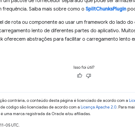
em um pacote de fornecedor separado que pode ser armazen
m frequência. Saiba mais sobre como o
SplitChunksPlugin
pod
ível de rota ou componente ao usar um framework do lado do
carregamento lento de diferentes partes do aplicativo. Muit
 oferecem abstrações para facilitar o carregamento lento e
Isso foi útil?
ção contrária, o conteúdo desta página é licenciado de acordo com a
Lic
s de código são licenciadas de acordo com a
Licença Apache 2.0
. Para mai
 é uma marca registrada da Oracle e/ou afiliadas.
-11-05 UTC.