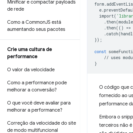
Minificar e compactar payloads
form
.
addEventLis
de rede
e
.
preventDefau
import
(
'libra
.
then
(
module
Como a Common
JS está
.
then
(()
=
>
aumentando seus pacotes
.
catch
(
handl
});
Crie uma cultura de
const
someFuncti
performance
//
uses
modu
}
O valor da velocidade
Como a performance pode
O código que c
melhorar a conversão?
fornecido ao u
O que você deve avaliar para
performance d
melhorar a performance?
Embora o snipp
Correção da velocidade do site
terceiros não 
de modo multifuncional