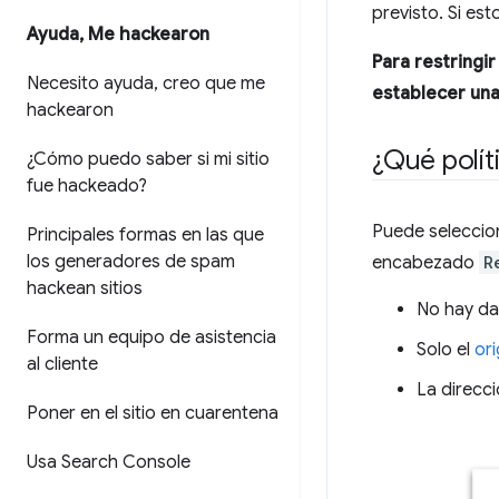
previsto. Si es
Ayuda
,
Me hackearon
Para restringir
Necesito ayuda
,
creo que me
establecer una
hackearon
¿Qué polít
¿Cómo puedo saber si mi sitio
fue hackeado?
Puede seleccion
Principales formas en las que
los generadores de spam
encabezado
R
hackean sitios
No hay da
Forma un equipo de asistencia
Solo el
or
al cliente
La direcc
Poner en el sitio en cuarentena
Usa Search Console