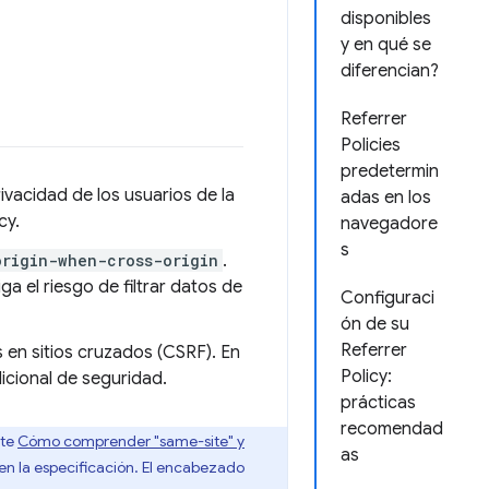
disponibles
y en qué se
diferencian?
Referrer
Policies
predetermin
rivacidad de los usuarios de la
adas en los
cy.
navegadore
s
origin-when-cross-origin
.
ga el riesgo de filtrar datos de
Configuraci
ón de su
Referrer
s en sitios cruzados (CSRF). En
Policy:
cional de seguridad.
prácticas
recomendad
lte
Cómo comprender "same-site" y
as
 en la especificación. El encabezado