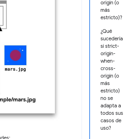
origin (o
más
estricto)?
¿Qué
sucedería
si strict-
origin-
when-
cross-
origin (o
más
estricto)
no se
adapta a
todos sus
casos de
uso?
udes: