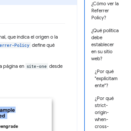
¿Cómo ver la
Referrer
Policy?
¿Qué política
l, que indica el origen o la
debe
establecer
errer-Policy
define qué
en su sitio
web?
la página en
site-one
desde
¿Por qué
"explícitam
ente"?
¿Por qué
strict-
origin-
when-
cross-