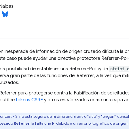
Nalpas
ión inesperada de información de origen cruzado dificulta la p
ste caso puede ayudar una directiva protectora Referrer-Poli
 la posibilidad de establecer una Referrer-Policy de
strict-
rva gran parte de las funciones del Referrer, a la vez que miti
cruzados.
 Referrer para protegerse contra la Falsificación de solicitude
 utilice
tokens CSRF
y otros encabezados como una capa adi
zar: - Si no está seguro de la diferencia entre "sitio" y "origen", consu
cabezado
le falta una R, debido a un error ortográfico de origen
Referer