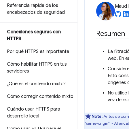
Referencia rápida de los
Maud 
encabezados de seguridad
Conexiones seguras con
Resumen
HTTPS
Por qué HTTPS es importante
La filtrac
web. En e
Cómo habilitar HTTPS en tus
Considere
servidores
Esto conse
orígenes 
¿Qué es el contenido mixto?
No utilice
Cómo corregir contenido mixto
vez de eso
Cuándo usar HTTPS para
desarrollo local
Note:
Antes de comen
"same-origin"
. - Al en
Cómo usar HTTPS para el