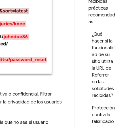
recibidas:
prácticas
recomendad
as
¿Qué
hacer si la
funcionalid
ad de su
sitio utiliza
la URL de
Referrer
en las
solicitudes
iva o confidencial. Filtrar
recibidas?
 la privacidad de los usuarios
Protección
contra la
falsificació
e que no sea el usuario