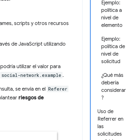
Ejemplo:
política a
nivel de
ames, scripts y otros recursos
elemento
Ejemplo:
avés de JavaScript utilizando
política de
nivel de
solicitud
odría utilizar el valor para
¿Qué más
e
social-network.example
.
debería
sulta, se envía en el
Referer
considerar
?
plantear
riesgos de
Uso de
Referrer en
las
solicitudes