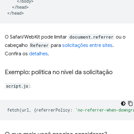
    </body>

  </head>

O Safari/WebKit pode limitar
document.referrer
ou o
cabeçalho
Referer
para
solicitações entre sites
.
Confira os
detalhes
.
Exemplo: política no nível da solicitação
script.js
:
fetch
(
url
,
{
referrerPolicy
:
'no-referrer-when-downgr