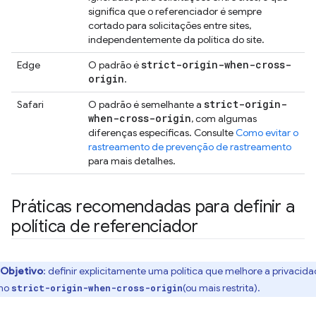
significa que o referenciador é sempre
cortado para solicitações entre sites,
independentemente da política do site.
strict-origin-when-cross-
Edge
O padrão é
origin
.
strict-origin-
Safari
O padrão é semelhante a
when-cross-origin
, com algumas
diferenças específicas. Consulte
Como evitar o
rastreamento de prevenção de rastreamento
para mais detalhes.
Práticas recomendadas para definir a
política de referenciador
Objetivo
: definir explicitamente uma política que melhore a privacida
mo
(ou mais restrita).
strict-origin-when-cross-origin