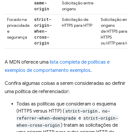
same-
Solicitação entre
origin
origens
strict-
Focado na
Solicitação de
Solicitação entr
origin-
privacidade
HTTPS para HTTP
origens
when-
e
de HTTPS para
cross-
segurança
HTTPS
origin
ou HTTP para HT
A MDN oferece uma
lista completa de políticas e
exemplos de comportamento exemplos
.
Confira algumas coisas a serem consideradas ao definir
uma política de referenciador:
Todas as políticas que consideram o esquema
(HTTPS versus HTTP) (
strict-origin
,
no-
referrer-when-downgrade
e
strict-origin-
when-cross-origin
) tratam as solicitações de