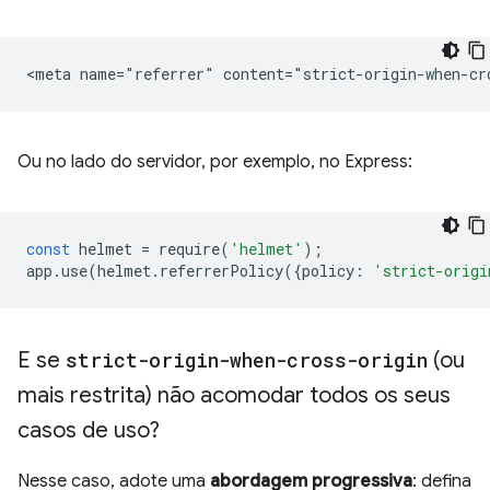
Ou no lado do servidor, por exemplo, no Express:
const
helmet
=
require
(
'helmet'
);
app
.
use
(
helmet
.
referrerPolicy
({
policy
:
'strict-origi
E se
strict-origin-when-cross-origin
(ou
mais restrita) não acomodar todos os seus
casos de uso?
Nesse caso, adote uma
abordagem progressiva
: defina