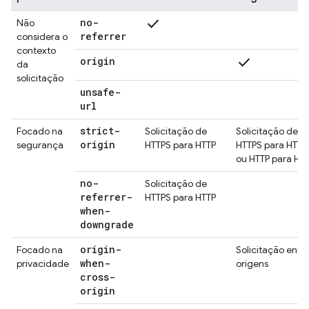
check
no-
Não
referrer
considera o
contexto
check
origin
da
solicitação
unsafe-
url
strict-
Focado na
Solicitação de
Solicitação de
origin
segurança
HTTPS para HTTP
HTTPS para HTTP
ou HTTP para HT
no-
Solicitação de
referrer-
HTTPS para HTTP
when-
downgrade
origin-
Focado na
Solicitação entr
when-
privacidade
origens
cross-
origin