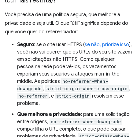
(ou mais restrita)?
Você precisa de uma política segura, que melhore a
privacidade e seja útil. O que "útil" significa depende do
que você quer do referenciador:
Seguro
: se o site usar HTTPS (
se não, priorize isso
),
você não vai querer que os URLs do seu site vazem
em solicitações não HTTPS. Como qualquer
pessoa na rede pode vê-los, os vazamentos
exporiam seus usuários a ataques man-in-the-
middle. As políticas
no-referrer-when-
downgrade
,
strict-origin-when-cross-origin
,
no-referrer
, e
strict-origin
resolvem esse
problema.
Que melhora a privacidade
: para uma solicitação
entre origens,
no-referrer-when-downgrade
compartilha o URL completo, o que pode causar
problemas de privacidade.
strict-origin-when-