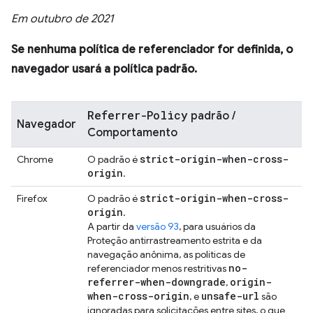
Em outubro de 2021
Se nenhuma política de referenciador for definida, o
navegador usará a política padrão.
Referrer-Policy
padrão /
Navegador
Comportamento
strict-origin-when-cross-
Chrome
O padrão é
origin
.
strict-origin-when-cross-
Firefox
O padrão é
origin
.
A partir da
versão 93
, para usuários da
Proteção antirrastreamento estrita e da
navegação anônima, as políticas de
no-
referenciador menos restritivas
referrer-when-downgrade
origin-
,
when-cross-origin
unsafe-url
, e
são
ignoradas para solicitações entre sites, o que