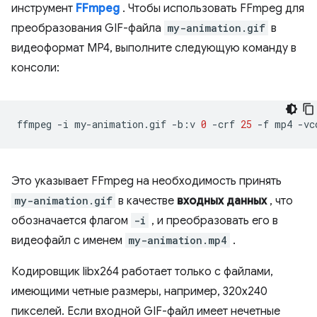
инструмент
FFmpeg
. Чтобы использовать FFmpeg для
преобразования GIF-файла
my-animation.gif
в
видеоформат MP4, выполните следующую команду в
консоли:
ffmpeg
-i
my-animation.gif
-b:v
0
-crf
25
-f
mp4
-vc
Это указывает FFmpeg на необходимость принять
my-animation.gif
в качестве
входных данных
, что
обозначается флагом
-i
, и преобразовать его в
видеофайл с именем
my-animation.mp4
.
Кодировщик libx264 работает только с файлами,
имеющими четные размеры, например, 320x240
пикселей. Если входной GIF-файл имеет нечетные