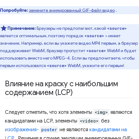
Попробуйте:
замените анимированный GIF-файл видео
.
Примечание:
Браузеры не предполагают, какой
<source>
является оптимальным, поэтому порядок
> имеет
<source>
значение. Например, если вы укажете видео MP4 первым, а браузер
поддерживает WebM, браузер пропустит
WebM и будет
<source>
использовать вместо него MPEG-4. Если вы предпочитаете, чтобы
первым использовался
WebM, укажите его первым!
<source>
Влияние на краску с наибольшим
содержанием (LCP)
Следует отметить, что хотя элементы
<img>
являются
кандидатами на LCP, элементы
<video>
без
изображения-
poster
не являются
кандидатами на
LCP
. Решение в случае эмуляции анимированных GIF-