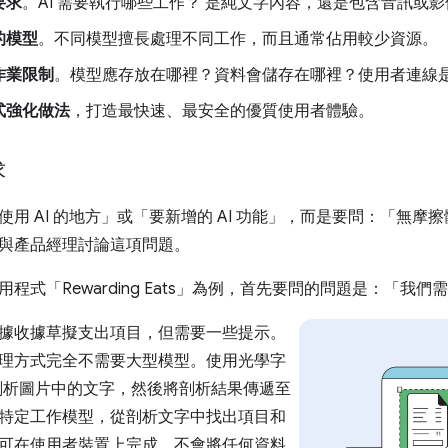
要求
。AI 需要執行哪些工作？ 是純文字內容，還是包含音訊或
的模型
。不同模型擅長處理不同工作，而且通常佔用較少資源。
作業限制
。模型應存放在哪裡？資料會儲存在哪裡？使用者連線
式強化做法
，打造最快速、最安全的優質使用者體驗。
求
使用 AI 的地方」或「要新增的 AI 功能」，而是要問：「無
與產品經理討論這項問題。
程式「Rewarding Eats」為例，首先要問的問題是：「我們需要
據收據草擬支出項目，但需要一些提示。
理方式完全不需要大型模型。使用光學字
) 剖析圖片中的文字，然後將剖析結果傳遞至
特定工作模型，從剖析文字中找出項目和
可在使用者裝置上完成，不會將任何資料