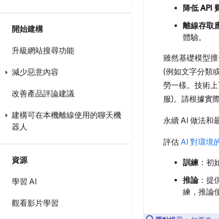
降低 API
離線存取
開始建構
體驗。
升級網站搜尋功能
雖然基礎模型擅
(例如文字分類
減少惡意內容
勞一樣。技術上
改善產品評論建議
服)。請根據實
建構可在本機離線使用的聊天機
永續 AI 做
器人
評估
AI 對環境
資源
訓練
：初
推論
：提
學習 AI
練，推論
觀看影片學習