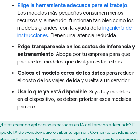
Elige la herramienta adecuada para el trabajo
.
Los modelos más pequeños consumen menos
recursos y, a menudo, funcionan tan bien como los
modelos grandes, con la ayuda de la
ingeniería de
instrucciones
. Tienen una latencia reducida.
Exige transparencia en los costos de inferencia y
entrenamiento
. Aboga por tu empresa para que
priorice los modelos que divulgan estas cifras.
Coloca el modelo cerca de los datos
para reducir
el costo de los viajes de ida y vuelta a un servidor.
Usa lo que ya está disponible
. Si ya hay modelos
en el dispositivo, se deben priorizar esos modelos
primero.
¿Estás creando aplicaciones basadas en IA del tamaño adecuado? El
ipo de IA de web.dev quiere saber tu opinión. Comparte tus ideas con
otros en
Bluesky
o
Twitter
,
envía una solicitud de contenido
o programa