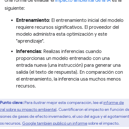
Una forma de evaluar el
impacto ambiental de la IA
es la
siguiente:
Entrenamiento
: El entrenamiento inicial del modelo
requiere recursos significativos. El proveedor del
modelo administra esta optimización y este
"aprendizaje".
Inferencias
: Realizas inferencias cuando
proporcionas un modelo entrenado con una
entrada nueva (una instrucción) para generar una
salida (el texto de respuesta). En comparación con
el entrenamiento, la inferencia usa muchos menos
recursos.
Punto clave:
Para ilustrar mejor esta comparación, lee el
informe de
tral sobre su impacto ambiental
. Cuantificaron el impacto en función de
siones de gases de efecto invernadero, el uso del agua y el agotamien
los recursos.
Google también publicó un informe
sobre el impacto.