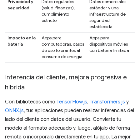
Privacidad y
Datos regulados
Datos comerciales
seguridad
(salud, finanzas),
estándar y una
cumplimiento
infraestructura de
estricto
seguridad
establecida
Impacto en la
Apps para
Apps para
batería
computadoras, casos
dispositivos móviles
de uso tolerantes al
con batería limitada
consumo de energía
Inferencia del cliente
,
mejora progresiva e
híbrida
Con bibliotecas como
TensorFlow.js
,
Transformers.js
y
ONNX.js
, tus aplicaciones pueden realizar inferencias del
lado del cliente con datos del usuario. Convierte tu
modelo al formato adecuado y, luego, alójalo de forma
remota o incorpóralo directamente en tu app. La mejor