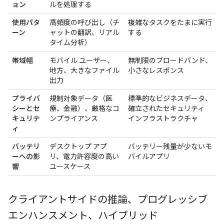
ョン
ルを処理する
使用パタ
高頻度の呼び出し（チ
複雑なタスクをたまに実行
ーン
ャットの翻訳、リアル
する
タイム分析）
帯域幅
モバイル ユーザー、
無制限のブロードバンド、
地方、大きなファイル
小さなレスポンス
出力
プライバ
規制対象データ（医
標準的なビジネスデータ、
シーとセ
療、金融）、厳格なコ
確立されたセキュリティ
キュリテ
ンプライアンス
インフラストラクチャ
ィ
バッテリ
デスクトップ アプ
バッテリー残量が少ないモ
ーへの影
リ、電力許容度の高い
バイルアプリ
響
ユースケース
クライアントサイドの推論、プログレッシブ
エンハンスメント、ハイブリッド