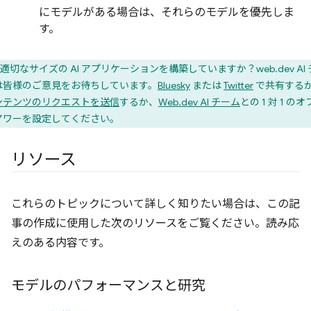
にモデルがある場合は、それらのモデルを優先しま
す。
適切なサイズの AI アプリケーションを構築していますか？web.dev AI
は皆様のご意見をお待ちしています。
Bluesky
または
Twitter
で共有する
ンテンツのリクエストを送信
するか、
Web.dev AI チーム
との 1 対 1 の
アワーを設定してください。
リソース
これらのトピックについて詳しく知りたい場合は、この記
事の作成に使用した次のリソースをご覧ください。読み応
えのある内容です。
モデルのパフォーマンスと研究