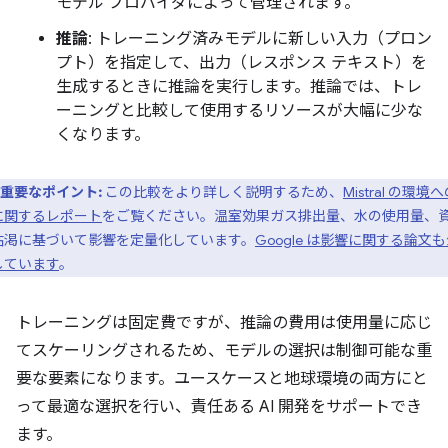
モデル プロバイダによって管理されます。
推論
: トレーニング済みモデルに新しい入力（プロン
プト）を指定して、出力（レスポンス テキスト）を
生成するときに推論を実行します。推論では、トレ
ーニングと比較して使用するリソースが大幅に少な
くなります。
重要なポイント:
この比較をより詳しく説明するため、
Mistral の環境
に関するレポート
をご覧ください。温室効果ガス排出量、水の使用量、
枯渇に基づいて影響を定量化しています。
Google は影響に関する論文
しています
。
トレーニングは固定費ですが、推論の費用は使用量に応じ
てスケーリングされるため、モデルの選択は制御可能な重
要な要素になります。ユースケースと地球環境の両方にと
って最適な選択を行い、責任ある AI 開発をサポートでき
ます。