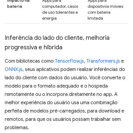
Impacto na
Apps para
Apps para
bateria
computador, casos
dispositivos móveis
de uso tolerantes a
com bateria
energia
limitada
Inferência do lado do cliente
,
melhoria
progressiva e híbrida
Com bibliotecas como
TensorFlow.js
,
Transformers.js
e
ONNX.js
, seus aplicativos podem realizar inferências do
lado do cliente com dados do usuário. Você converte o
modelo para o formato adequado e o hospeda
remotamente ou o incorpora diretamente no app. A
melhor experiência do usuário usa uma combinação
perfeita de modelos pré-carregados, para download e
remotos, para que os usuários possam trabalhar sem
problemas.