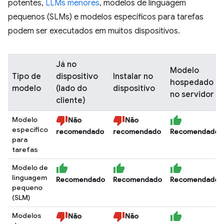
potentes,
LLMs menores
, modelos de linguagem
pequenos (SLMs) e modelos específicos para tarefas
podem ser executados em muitos dispositivos.
Já no
Modelo
Tipo de
dispositivo
Instalar no
hospedado
modelo
(lado do
dispositivo
no servidor
cliente)
Modelo
Não
Não
específico
recomendado
recomendado
Recomendado
para
tarefas
Modelo de
linguagem
Recomendado
Recomendado
Recomendado
pequeno
(SLM)
Modelos
Não
Não