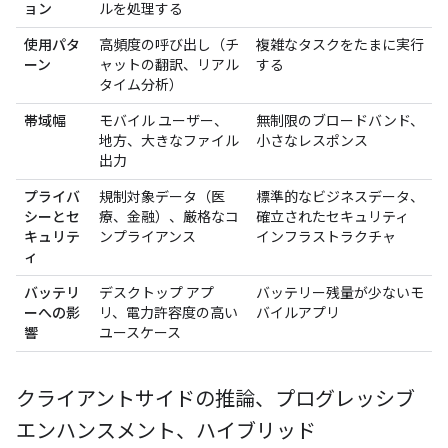
ョン
ルを処理する
使用パタ
高頻度の呼び出し（チ
複雑なタスクをたまに実行
ーン
ャットの翻訳、リアル
する
タイム分析）
帯域幅
モバイル ユーザー、
無制限のブロードバンド、
地方、大きなファイル
小さなレスポンス
出力
プライバ
規制対象データ（医
標準的なビジネスデータ、
シーとセ
療、金融）、厳格なコ
確立されたセキュリティ
キュリテ
ンプライアンス
インフラストラクチャ
ィ
バッテリ
デスクトップ アプ
バッテリー残量が少ないモ
ーへの影
リ、電力許容度の高い
バイルアプリ
響
ユースケース
クライアントサイドの推論、プログレッシブ
エンハンスメント、ハイブリッド