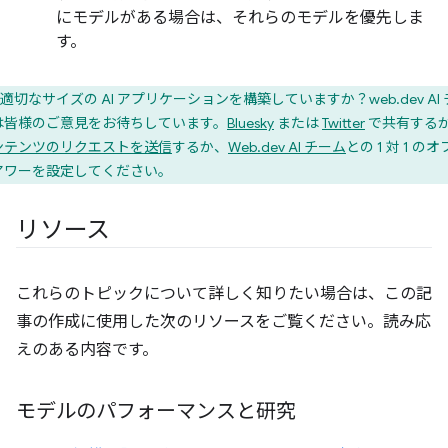
にモデルがある場合は、それらのモデルを優先しま
す。
適切なサイズの AI アプリケーションを構築していますか？web.dev AI
は皆様のご意見をお待ちしています。
Bluesky
または
Twitter
で共有する
ンテンツのリクエストを送信
するか、
Web.dev AI チーム
との 1 対 1 の
アワーを設定してください。
リソース
これらのトピックについて詳しく知りたい場合は、この記
事の作成に使用した次のリソースをご覧ください。読み応
えのある内容です。
モデルのパフォーマンスと研究