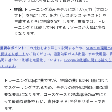
モデル プロバイダによって管理されます。
推論
: トレーニング済みモデルに新しい入力（プロン
プト）を指定して、出力（レスポンス テキスト）を
生成するときに推論を実行します。推論では、トレ
ーニングと比較して使用するリソースが大幅に少な
くなります。
重要なポイント:
この比較をより詳しく説明するため、
Mistral の環境
に関するレポート
をご覧ください。温室効果ガス排出量、水の使用量、
枯渇に基づいて影響を定量化しています。
Google は影響に関する論文
しています
。
トレーニングは固定費ですが、推論の費用は使用量に応じ
てスケーリングされるため、モデルの選択は制御可能な重
要な要素になります。ユースケースと地球環境の両方にと
って最適な選択を行い、責任ある AI 開発をサポートでき
ます。