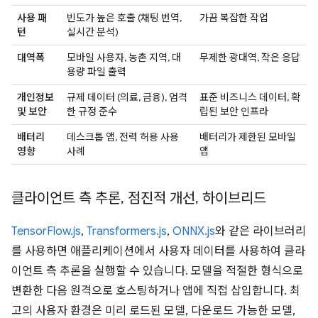
사용 패
빈도가 높은 호출 (채팅 번역,
가끔 복잡한 작업
턴
실시간 분석)
대역폭
모바일 사용자, 농촌 지역, 대
무제한 광대역, 작은 응답
용량 파일 출력
개인정보
규제 데이터 (의료, 금융), 엄격
표준 비즈니스 데이터, 확
및 보안
한 규정 준수
립된 보안 인프라
배터리
데스크톱 앱, 전력 허용 사용
배터리가 제한된 모바일
영향
사례
앱
클라이언트 측 추론
,
점진적 개선
,
하이브리드
TensorFlow.js
,
Transformers.js
,
ONNX.js
와 같은 라이브러리
를 사용하면 애플리케이션에서 사용자 데이터를 사용하여 클라
이언트 측 추론을 실행할 수 있습니다. 모델을 적절한 형식으로
변환한 다음 원격으로 호스팅하거나 앱에 직접 삽입합니다. 최
고의 사용자 환경은 미리 로드된 모델, 다운로드 가능한 모델,