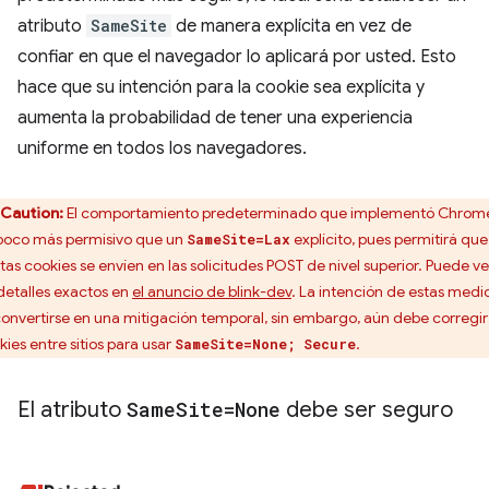
atributo
SameSite
de manera explícita en vez de
confiar en que el navegador lo aplicará por usted. Esto
hace que su intención para la cookie sea explícita y
aumenta la probabilidad de tener una experiencia
uniforme en todos los navegadores.
Caution:
El comportamiento predeterminado que implementó Chrom
poco más permisivo que un
explícito, pues permitirá que
SameSite=Lax
rtas cookies se envíen en las solicitudes POST de nivel superior. Puede ve
 detalles exactos en
el anuncio de blink-dev
. La intención de estas medi
convertirse en una mitigación temporal, sin embargo, aún debe corregir
kies entre sitios para usar
.
SameSite=None; Secure
El atributo
Same
Site=None
debe ser seguro