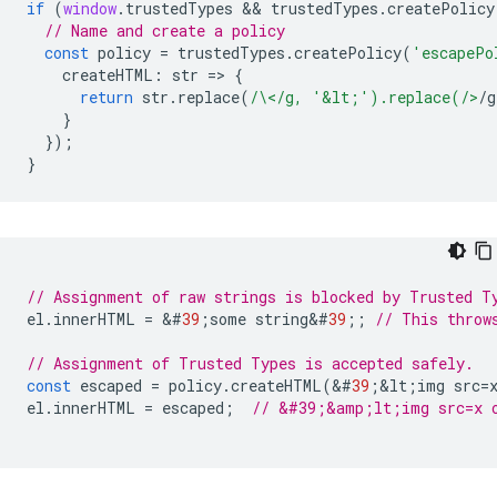
if
(
window
.
trustedTypes
 && 
trustedTypes
.
createPolicy
// Name and create a policy
const
policy
=
trustedTypes
.
createPolicy
(
'escapePo
createHTML
:
str
=
>
{
return
str
.
replace
(
/\</g, '&lt;').replace(/>
/
g
}
});
}
// Assignment of raw strings is blocked by Trusted T
el
.
innerHTML
=
&
#
39
;
some
string
&
#
39
;;
// This throw
// Assignment of Trusted Types is accepted safely.
const
escaped
=
policy
.
createHTML
(
&
#
39
;
&
lt
;
img
src
=
el
.
innerHTML
=
escaped
;
// &#39;&amp;lt;img src=x 