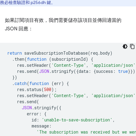
務必檢查驗證和 p256dh 鍵。
如果訂閱項目有效，我們需要儲存該項目並傳回適當的
JSON 回應：
return
saveSubscriptionToDatabase
(
req
.
body
)
.
then
(
function
(
subscriptionId
)
{
res
.
setHeader
(
'Content-Type'
,
'application/json'
res
.
send
(
JSON
.
stringify
({
data
:
{
success
:
true
}})
})
.
catch
(
function
(
err
)
{
res
.
status
(
500
);
res
.
setHeader
(
'Content-Type'
,
'application/json'
res
.
send
(
JSON
.
stringify
({
error
:
{
id
:
'unable-to-save-subscription'
,
message
:
'The subscription was received but we we