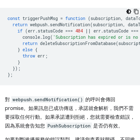
const
triggerPushMsg
=
function
(
subscription
,
dataT
return
webpush
.
sendNotification
(
subscription
,
data
if
(
err
.
statusCode
===
404
||
err
.
statusCode
===
console
.
log
(
'Subscription has expired or is no
return
deleteSubscriptionFromDatabase
(
subscrip
}
else
{
throw
err
;
}
});
};
對
webpush.sendNotification()
的呼叫會傳回
promise。如果訊息已成功傳送，承諾就會解析，我們不需
要採取任何行動。如果承諾遭到拒絕，您就需要檢查錯誤，
因為系統會告知您
PushSubscription
是否仍有效。
如要判斷推播服務的錯誤類型，建議您查看狀態碼。不同推