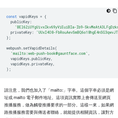
const
vapidKeys
=
{
publicKey
:
'BEl62iUYgUivxIkv69yViEuiBIa-Ib9-SkvMeAtA3LFgDzk
privateKey
:
'UUxI4O8-FbRouAevSmBQ6o18hgE4nSG3qwvJT
};
webpush
.
setVapidDetails
(
'mailto:web-push-book@gauntface.com'
,
vapidKeys
.
publicKey
,
vapidKeys
.
privateKey
,
);
請注意，我們也加入了「mailto:」字串。這個字串必須是網
址或 mailto 電子郵件地址。這項資訊實際上會傳送至網頁
推播服務，做為觸發推播要求的一部分。這樣一來，如果網
路推播服務需要與傳送者聯絡，就能提供相關資訊，讓對方