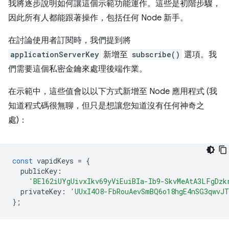
我將逐步說明如何讓這個示範功能運作。這些是初階步驟，
因此所有人都能跟著操作，包括任何 Node 新手。
在討論使用者訂閱時，我們提到將
applicationServerKey
新增至
subscribe()
選項。我
們需要這個私密金鑰來處理後端作業。
在示範中，這些值會以以下方式新增至 Node 應用程式 (我
知道程式碼很無聊，但只是想讓您知道沒有任何神奇之
處)：
const
vapidKeys
=
{
publicKey
:
'BEl62iUYgUivxIkv69yViEuiBIa-Ib9-SkvMeAtA3LFgDzk
privateKey
:
'UUxI4O8-FbRouAevSmBQ6o18hgE4nSG3qwvJT
};