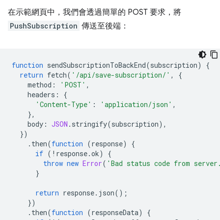
在示範網頁中，我們會透過簡單的 POST 要求，將
PushSubscription
傳送至後端：
function
sendSubscriptionToBackEnd
(
subscription
)
{
return
fetch
(
'/api/save-subscription/'
,
{
method
:
'POST'
,
headers
:
{
'Content-Type'
:
'application/json'
,
},
body
:
JSON
.
stringify
(
subscription
),
})
.
then
(
function
(
response
)
{
if
(
!
response
.
ok
)
{
throw
new
Error
(
'Bad status code from server
}
return
response
.
json
();
})
.
then
(
function
(
responseData
)
{