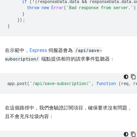
if
(
!
(
responseData
.
data
 && 
responseData
.
data
.
s
throw
new
Error
(
'Bad response from server.'
)
}
});
}
在示範中，
Express
伺服器會為
/api/save-
subscription/
端點提供相符的請求事件監聽器：
app
.
post
(
'/api/save-subscription/'
,
function
(
req
,
r
在這個路徑中，我們會驗證訂閱項目，確保要求沒有問題，
且不會充斥垃圾內容：