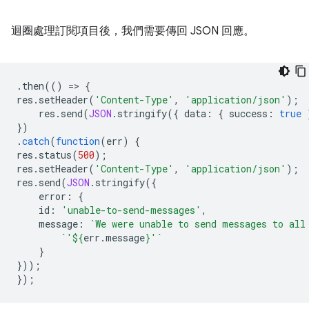
迴圈處理訂閱項目後，我們需要傳回 JSON 回應。
.
then
(()
=
>
{
res
.
setHeader
(
'Content-Type'
,
'application/json'
);
res
.
send
(
JSON
.
stringify
({
data
:
{
success
:
true
})
.
catch
(
function
(
err
)
{
res
.
status
(
500
);
res
.
setHeader
(
'Content-Type'
,
'application/json'
);
res
.
send
(
JSON
.
stringify
({
error
:
{
id
:
'unable-to-send-messages'
,
message
:
`We were unable to send messages to all
`'
${
err
.
message
}
'`
}
}));
});