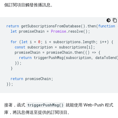
個訂閱項目觸發推播訊息。
return
getSubscriptionsFromDatabase
().
then
(
function
let
promiseChain
=
Promise
.
resolve
();
for
(
let
i
=
0
;
i
 < 
subscriptions
.
length
;
i
++
)
{
const
subscription
=
subscriptions
[
i
];
promiseChain
=
promiseChain
.
then
(()
=
>
{
return
triggerPushMsg
(
subscription
,
dataToSend
});
}
return
promiseChain
;
});
接著，函式
triggerPushMsg()
就能使用 Web-Push 程式
庫，將訊息傳送至提供的訂閱項目。