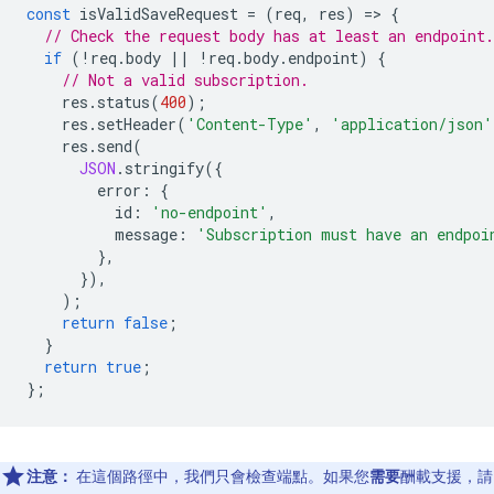
const
isValidSaveRequest
=
(
req
,
res
)
=
>
{
// Check the request body has at least an endpoint.
if
(
!
req
.
body
||
!
req
.
body
.
endpoint
)
{
// Not a valid subscription.
res
.
status
(
400
);
res
.
setHeader
(
'Content-Type'
,
'application/json'
res
.
send
(
JSON
.
stringify
({
error
:
{
id
:
'no-endpoint'
,
message
:
'Subscription must have an endpoi
},
}),
);
return
false
;
}
return
true
;
};
注意：
在這個路徑中，我們只會檢查端點。如果您
需要
酬載支援，請