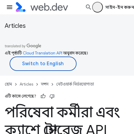
সাইন-ইন করুন
Articles
এই পৃষ্ঠাটি
Cloud Translation API
অনুবাদ করেছে।
হোম
Articles
সম্পদ
নেটওয়ার্ক নির্ভরযোগ্যতা
এটি কাজে লেগেছে?
পরিষেবা কর্মীরা এবং
ক্যাশে স্টোরেজ API