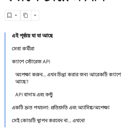
এই পৃষ্ঠায় যা যা আছে
সেবা কর্মীরা
ক্যাশে স্টোরেজ API
অপেক্ষা করুন... এখন চিন্তা করার জন্য আরেকটি ক্যাশে
আছে?
API বাদাম এবং বল্টু
একটি দ্রুত পথচলা: প্রতিশ্রুতি এবং অ্যাসিঙ্ক/অপেক্ষা
সেই কোডটি স্থাপন করবেন না... এখনো