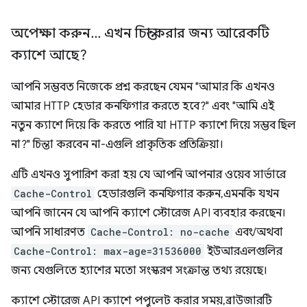
অপেক্ষা করুন
.
.
.
এখন চিন্তা করার জন্য আরেকটি
ক্যাশে আছে?
আপনি সম্ভবত নিজেকে প্রশ্ন করছেন যেমন "আমার কি এখনও
আমার HTTP হেডার কনফিগার করতে হবে?" এবং "আমি এই
নতুন ক্যাশে দিয়ে কি করতে পারি যা HTTP ক্যাশে দিয়ে সম্ভব ছিল
না?" চিন্তা করবেন না-এগুলি প্রাকৃতিক প্রতিক্রিয়া।
এটি এখনও সুপারিশ করা হয় যে আপনি আপনার ওয়েব সার্ভারে
Cache-Control
হেডারগুলি কনফিগার করুন, এমনকি যখন
আপনি জানেন যে আপনি ক্যাশে স্টোরেজ API ব্যবহার করছেন।
আপনি সাধারণত
Cache-Control: no-cache
এবং/অথবা
Cache-Control: max-age=31536000
ইউআরএলগুলির
জন্য যেগুলিতে হ্যাশের মতো সংস্করণ সংক্রান্ত তথ্য রয়েছে।
ক্যাশে স্টোরেজ API ক্যাশে পপুলেট করার সময়, ব্রাউজারটি