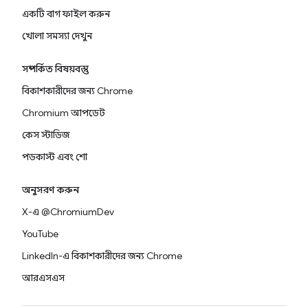
একটি বাগ ফাইল করুন
খোলা সমস্যা দেখুন
সম্পর্কিত বিষয়বস্তু
বিকাশকারীদের জন্য Chrome
Chromium আপডেট
কেস স্টাডিজ
পডকাস্ট এবং শো
অনুসরণ করুন
X-এ @ChromiumDev
YouTube
LinkedIn-এ বিকাশকারীদের জন্য Chrome
আরএসএস