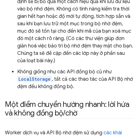
định sẽ bị bỏ qua một cách hiệu quả khi lưu dữ liệu
vào bộ nhớ đệm. Không có tính năng kiểm tra thời
gian hết hạn hoặc độ mới tự động, tích hợp sẵn và
sau khi bạn lưu trữ một mục trong bộ nhớ đệm,
mục đó sẽ tồn tại cho đến khi mã của bạn xoá mục
đó một cách rõ ràng. (Có các thư viện giúp đơn
giản hoá việc bảo trì bộ nhớ đệm thay mặt cho bạn.
Chúng ta sẽ đề cập đến các lớp này ở phần sau
của loạt bài này.)
Không giống như các API đồng bộ cũ như
LocalStorage
, tất cả các thao tác của API Bộ nhớ
đệm đều không đồng bộ.
Một điểm chuyển hướng nhanh: lời hứa
và không đồng bộ
/
chờ
Worker dịch vụ và API Bộ nhớ đệm sử dụng
các khái