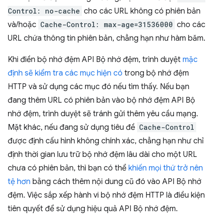
Control: no-cache
cho các URL không có phiên bản
và/hoặc
Cache-Control: max-age=31536000
cho các
URL chứa thông tin phiên bản, chẳng hạn như hàm băm.
Khi điền bộ nhớ đệm API Bộ nhớ đệm, trình duyệt
mặc
định sẽ kiểm tra các mục hiện có
trong bộ nhớ đệm
HTTP và sử dụng các mục đó nếu tìm thấy. Nếu bạn
đang thêm URL có phiên bản vào bộ nhớ đệm API Bộ
nhớ đệm, trình duyệt sẽ tránh gửi thêm yêu cầu mạng.
Mặt khác, nếu đang sử dụng tiêu đề
Cache-Control
được định cấu hình không chính xác, chẳng hạn như chỉ
định thời gian lưu trữ bộ nhớ đệm lâu dài cho một URL
chưa có phiên bản, thì bạn có thể
khiến mọi thứ trở nên
tệ hơn
bằng cách thêm nội dung cũ đó vào API Bộ nhớ
đệm. Việc sắp xếp hành vi bộ nhớ đệm HTTP là điều kiện
tiên quyết để sử dụng hiệu quả API Bộ nhớ đệm.