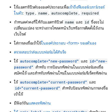
ใช้แอตทริบิวต์ขององค์ประกอบเพื่อ
เข้าถึงฟีเจอร์เบราว์เซอร์
ในตัว
:
type
,
name
,
autocomplete
,
required
กำหนดค่าคงที่ให้กับแอตทริบิวต์
name
และ
id
ซึ่งจะไม่
เปลี่ยนแปลง ระหว่างการโหลดหน้าเว็บหรือการติดตั้งใช้งาน
เว็บไซต์
ใส่การลงชื่อเข้าใช้
ในองค์ประกอบ <form> ของตัวเอง
ตรวจสอบว่าส่งแบบฟอร์มได้สำเร็จ
ใช้
autocomplete="new-password"
และ
id="new-
password"
สำหรับ การป้อนรหัสผ่านในแบบฟอร์มลงชื่อ
สมัครใช้ และสำหรับรหัสผ่านใหม่ในแบบฟอร์มรีเซ็ตรหัสผ่าน
ใช้
autocomplete="current-password"
และ
id="current-password"
สำหรับป้อนรหัสผ่านการลงชื่อ
เข้าใช้
มีฟังก์ชัน
แสดงรหัสผ่าน