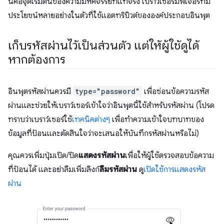
นี่คือจุดเริ่มต้นของความมหัศจรรย์ที่แท้จริง เบราว์เซอร์มีฟีเจอร์ที่มี
ประโยชน์หลายอย่างในตัวที่ใช้แอตทริบิวต์ขององค์ประกอบอินพุต
เก็บรหัสผ่านไว้เป็นส่วนตัว แต่ให้ผู้ใช้ดูได้
หากต้องการ
อินพุตรหัสผ่านควรมี
type="password"
เพื่อซ่อนข้อความรหัส
ผ่านและช่วยให้เบราว์เซอร์เข้าใจว่าอินพุตนี้ใช้สำหรับรหัสผ่าน (โปรด
ทราบว่าเบราว์เซอร์ใช้
เทคนิคต่างๆ
เพื่อทำความเข้าใจบทบาทของ
ข้อมูลที่ป้อนและตัดสินใจว่าจะเสนอให้บันทึกรหัสผ่านหรือไม่)
คุณควรเพิ่มปุ่มเปิด/ปิด
แสดงรหัสผ่าน
เพื่อให้ผู้ใช้ตรวจสอบข้อความ
ที่ป้อนได้ และอย่าลืมเพิ่มลิงก์
ลืมรหัสผ่าน
ดู
เปิดใช้การแสดงรหัส
ผ่าน