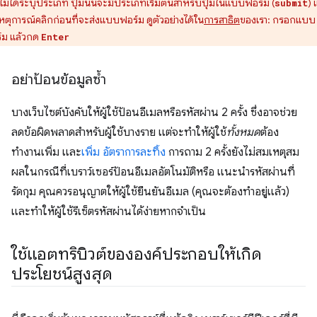
ไม่ได้ระบุประเภท ปุ่มนั้นจะมีประเภทเริ่มต้นสำหรับปุ่มในแบบฟอร์ม (
) 
submit
หตุการณ์คลิกก่อนที่จะส่งแบบฟอร์ม ดูตัวอย่างได้ใน
การสาธิต
ของเรา: กรอกแบบ
์ม แล้วกด
Enter
อย่าป้อนข้อมูลซ้ำ
บางเว็บไซต์บังคับให้ผู้ใช้ป้อนอีเมลหรือรหัสผ่าน 2 ครั้ง ซึ่งอาจช่วย
ลดข้อผิดพลาดสำหรับผู้ใช้บางราย แต่จะทำให้ผู้ใช้
ทั้งหมด
ต้อง
ทำงานเพิ่ม และ
เพิ่ม อัตราการละทิ้ง
การถาม 2 ครั้งยังไม่สมเหตุสม
ผลในกรณีที่เบราว์เซอร์ป้อนอีเมลอัตโนมัติหรือ แนะนำรหัสผ่านที่
รัดกุม คุณควรอนุญาตให้ผู้ใช้ยืนยันอีเมล (คุณจะต้องทำอยู่แล้ว)
และทำให้ผู้ใช้รีเซ็ตรหัสผ่านได้ง่ายหากจำเป็น
ใช้แอตทริบิวต์ขององค์ประกอบให้เกิด
ประโยชน์สูงสุด