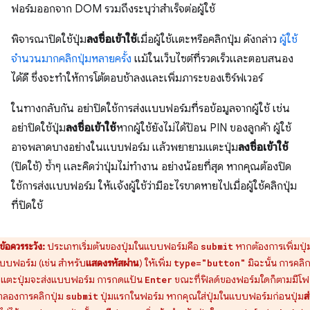
ฟอร์มออกจาก DOM รวมถึงระบุว่าสำเร็จต่อผู้ใช้
พิจารณาปิดใช้ปุ่ม
ลงชื่อเข้าใช้
เมื่อผู้ใช้แตะหรือคลิกปุ่ม ดังกล่าว
ผู้ใช้
จำนวนมากคลิกปุ่มหลายครั้ง
แม้ในเว็บไซต์ที่รวดเร็วและตอบสนอง
ได้ดี ซึ่งจะทำให้การโต้ตอบช้าลงและเพิ่มภาระของเซิร์ฟเวอร์
ในทางกลับกัน อย่าปิดใช้การส่งแบบฟอร์มที่รอข้อมูลจากผู้ใช้ เช่น
อย่าปิดใช้ปุ่ม
ลงชื่อเข้าใช้
หากผู้ใช้ยังไม่ได้ป้อน PIN ของลูกค้า ผู้ใช้
อาจพลาดบางอย่างในแบบฟอร์ม แล้วพยายามแตะปุ่ม
ลงชื่อเข้าใช้
(ปิดใช้) ซ้ำๆ และคิดว่าปุ่มไม่ทำงาน อย่างน้อยที่สุด หากคุณต้องปิด
ใช้การส่งแบบฟอร์ม ให้แจ้งผู้ใช้ว่ามีอะไรขาดหายไปเมื่อผู้ใช้คลิกปุ่ม
ที่ปิดใช้
ข้อควรระวัง:
ประเภทเริ่มต้นของปุ่มในแบบฟอร์มคือ
หากต้องการเพิ่มปุ่ม
submit
บบฟอร์ม (เช่น สำหรับ
แสดงรหัสผ่าน
) ให้เพิ่ม
มิฉะนั้น การคลิ
type="button"
อแตะปุ่มจะส่งแบบฟอร์ม การกดแป้น
ขณะที่ฟิลด์ของฟอร์มใดก็ตามมีโฟ
Enter
ำลองการคลิกปุ่ม
ปุ่มแรกในฟอร์ม หากคุณใส่ปุ่มในแบบฟอร์มก่อนปุ่ม
ส
submit