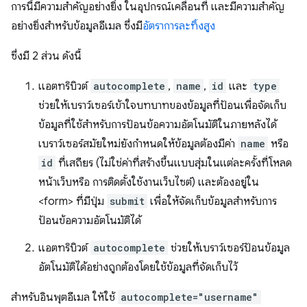
การนี้มีความสำคัญอย่างยิ่ง ในอุปกรณ์เคลื่อนที่ และมีความสำคัญ
อย่างยิ่งสำหรับข้อมูลอีเมล ซึ่งมี
อัตราการละทิ้งสูง
ซึ่งมี 2 ส่วน ดังนี้
แอตทริบิวต์
autocomplete
,
name
,
id
และ
type
ช่วยให้เบราว์เซอร์เข้าใจบทบาทของข้อมูลที่ป้อนเพื่อจัดเก็บ
ข้อมูลที่ใช้สำหรับการป้อนข้อความอัตโนมัติในภายหลังได้
เบราว์เซอร์สมัยใหม่ยังกำหนดให้ข้อมูลต้องมีค่า
name
หรือ
id
ที่เสถียร (ไม่ใช่ค่าที่สร้างขึ้นแบบสุ่มในแต่ละครั้งที่โหลด
หน้าเว็บหรือ การติดตั้งใช้งานเว็บไซต์) และต้องอยู่ใน
<form> ที่มีปุ่ม
submit
เพื่อให้จัดเก็บข้อมูลสำหรับการ
ป้อนข้อความอัตโนมัติได้
แอตทริบิวต์
autocomplete
ช่วยให้เบราว์เซอร์ป้อนข้อมูล
อัตโนมัติได้อย่างถูกต้องโดยใช้ข้อมูลที่จัดเก็บไว้
สำหรับอินพุตอีเมล ให้ใช้
autocomplete="username"