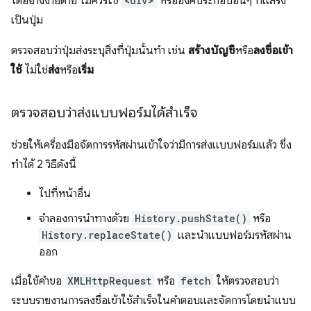
ได้อย่างง่ายดาย ไม่ควรใช้
<div>
หรือองค์ประกอบอื่นๆ ที่แสร้ง
เป็นปุ่ม
ตรวจสอบว่าปุ่มส่งระบุสิ่งที่ปุ่มนั้นทำ เช่น
สร้างบัญชี
หรือ
ลงชื่อเข้า
ใช้
ไม่ใช่
ส่ง
หรือ
เริ่ม
ตรวจสอบว่าส่งแบบฟอร์มได้สำเร็จ
ช่วยให้เครื่องมือจัดการรหัสผ่านเข้าใจว่ามีการส่งแบบฟอร์มแล้ว ซึ่ง
ทำได้ 2 วิธีดังนี้
ไปที่หน้าอื่น
จำลองการนำทางด้วย
History.pushState()
หรือ
History.replaceState()
และนำแบบฟอร์มรหัสผ่าน
ออก
เมื่อใช้คำขอ
XMLHttpRequest
หรือ
fetch
ให้ตรวจสอบว่า
ระบบรายงานการลงชื่อเข้าใช้สำเร็จในคำตอบและจัดการโดยนำแบบ