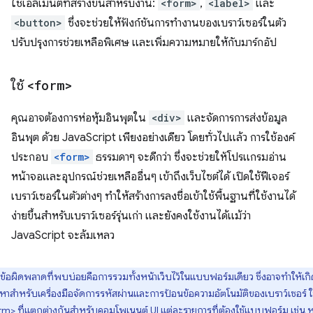
ใช้เอลิเมนต์ที่สร้างขึ้นสำหรับงาน:
<form>
,
<label>
และ
<button>
ซึ่งจะช่วยให้ฟังก์ชันการทำงานของเบราว์เซอร์ในตัว
ปรับปรุงการช่วยเหลือพิเศษ และเพิ่มความหมายให้กับมาร์กอัป
ใช้
<form>
คุณอาจต้องการห่อหุ้มอินพุตใน
<div>
และจัดการการส่งข้อมูล
อินพุต ด้วย JavaScript เพียงอย่างเดียว โดยทั่วไปแล้ว การใช้องค์
ประกอบ
<form>
ธรรมดาๆ จะดีกว่า ซึ่งจะช่วยให้โปรแกรมอ่าน
หน้าจอและอุปกรณ์ช่วยเหลืออื่นๆ เข้าถึงเว็บไซต์ได้ เปิดใช้ฟีเจอร์
เบราว์เซอร์ในตัวต่างๆ ทำให้สร้างการลงชื่อเข้าใช้พื้นฐานที่ใช้งานได้
ง่ายขึ้นสำหรับเบราว์เซอร์รุ่นเก่า และยังคงใช้งานได้แม้ว่า
JavaScript จะล้มเหลว
ข้อผิดพลาดที่พบบ่อยคือการรวมทั้งหน้าเว็บไว้ในแบบฟอร์มเดียว ซึ่งอาจทำให้เกิ
หาสำหรับเครื่องมือจัดการรหัสผ่านและการป้อนข้อความอัตโนมัติของเบราว์เซอร์ ใ
rm> ที่แตกต่างกันสำหรับคอมโพเนนต์ UI แต่ละรายการที่ต้องใช้แบบฟอร์ม เช่น 