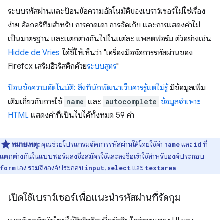
ระบบรหัสผ่านและป้อนข้อความอัตโนมัติของเบราว์เซอร์ไม่ใช่เรื่อง
ง่าย อัลกอริทึมสําหรับ การคาดเดา การจัดเก็บ และการแสดงค่าไม่
เป็นมาตรฐาน และแตกต่างกันไปในแต่ละ แพลตฟอร์ม ตัวอย่างเช่น
Hidde de Vries
ได้ชี้ให้เห็นว่า "เครื่องมือจัดการรหัสผ่านของ
Firefox เสริมฮิวริสติกด้วย
ระบบสูตร
"
ป้อนข้อความอัตโนมัติ: สิ่งที่นักพัฒนาเว็บควรรู้แต่ไม่รู้
มีข้อมูลเพิ่ม
เติมเกี่ยวกับการใช้
name
และ
autocomplete
ข้อมูลจำเพาะ
HTML
แสดงค่าที่เป็นไปได้ทั้งหมด 59 ค่า
หมายเหตุ:
คุณช่วยโปรแกรมจัดการรหัสผ่านได้โดยใช้ค่า
และ
ที่
name
id
แตกต่างกันในแบบฟอร์มลงชื่อสมัครใช้และลงชื่อเข้าใช้สำหรับองค์ประกอบ
เอง รวมถึงองค์ประกอบ
,
และ
form
input
select
textarea
เปิดใช้เบราว์เซอร์เพื่อแนะนำรหัสผ่านที่รัดกุม