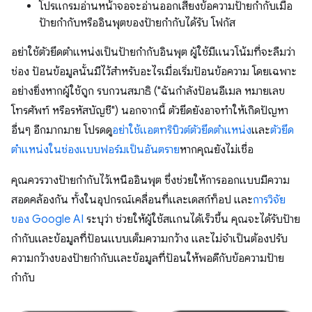
โปรแกรมอ่านหน้าจอจะอ่านออกเสียงข้อความป้ายกำกับเมื่อ
ป้ายกำกับหรืออินพุตของป้ายกำกับได้รับ โฟกัส
อย่าใช้ตัวยึดตำแหน่งเป็นป้ายกำกับอินพุต ผู้ใช้มีแนวโน้มที่จะลืมว่า
ช่อง ป้อนข้อมูลนั้นมีไว้สำหรับอะไรเมื่อเริ่มป้อนข้อความ โดยเฉพาะ
อย่างยิ่งหากผู้ใช้ถูก รบกวนสมาธิ ("ฉันกำลังป้อนอีเมล หมายเลข
โทรศัพท์ หรือรหัสบัญชี") นอกจากนี้ ตัวยึดยังอาจทำให้เกิดปัญหา
อื่นๆ อีกมากมาย โปรดดู
อย่าใช้แอตทริบิวต์ตัวยึดตำแหน่ง
และ
ตัวยึด
ตำแหน่งในช่องแบบฟอร์มเป็นอันตราย
หากคุณยังไม่เชื่อ
คุณควรวางป้ายกำกับไว้เหนืออินพุต ซึ่งช่วยให้การออกแบบมีความ
สอดคล้องกัน ทั้งในอุปกรณ์เคลื่อนที่และเดสก์ท็อป และ
การวิจัย
ของ Google AI
ระบุว่า ช่วยให้ผู้ใช้สแกนได้เร็วขึ้น คุณจะได้รับป้าย
กำกับและข้อมูลที่ป้อนแบบเต็มความกว้าง และไม่จำเป็นต้องปรับ
ความกว้างของป้ายกำกับและข้อมูลที่ป้อนให้พอดีกับข้อความป้าย
กำกับ