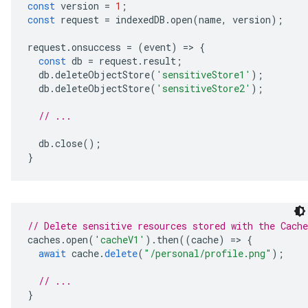
const
version
=
1
;
const
request
=
indexedDB
.
open
(
name
,
version
);
request
.
onsuccess
=
(
event
)
=
>
{
const
db
=
request
.
result
;
db
.
deleteObjectStore
(
'sensitiveStore1'
);
db
.
deleteObjectStore
(
'sensitiveStore2'
);
// ...
db
.
close
();
}
// Delete sensitive resources stored with the Cach
caches
.
open
(
'cacheV1'
).
then
((
cache
)
=
>
{
await
cache
.
delete
(
"/personal/profile.png"
);
// ...
}