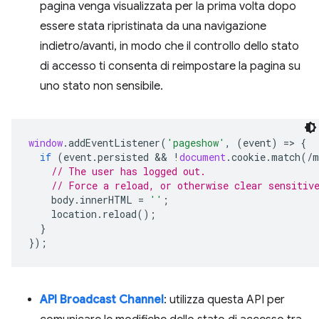
pagina venga visualizzata per la prima volta dopo
essere stata ripristinata da una navigazione
indietro/avanti, in modo che il controllo dello stato
di accesso ti consenta di reimpostare la pagina su
uno stato non sensibile.
window
.
addEventListener
(
'pageshow'
,
(
event
)
=
>
{
if
(
event
.
persisted
 && 
!
document
.
cookie
.
match
(
/m
// The user has logged out.
// Force a reload, or otherwise clear sensitiv
body
.
innerHTML
=
''
;
location
.
reload
();
}
});
API Broadcast Channel
: utilizza questa API per