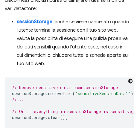
disconnessione, assicurati di eliminare i dati sensibili da
vari datastore:
sessionStorage
: anche se viene cancellato quando
l'utente termina la sessione con il tuo sito web,
valuta la possibilità di eseguire una pulizia proattiva
dei dati sensibili quando l'utente esce, nel caso in
cui dimentichi di chiudere tutte le schede aperte sul
tuo sito web.
// Remove sensitive data from sessionStorage
sessionStorage
.
removeItem
(
'sensitiveSessionData1'
)
// ...
// Or if everything in sessionStorage is sensitive
sessionStorage
.
clear
();