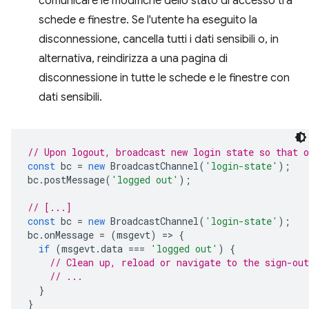
comunicare le modifiche dello stato di accesso tra
schede e finestre. Se l'utente ha eseguito la
disconnessione, cancella tutti i dati sensibili o, in
alternativa, reindirizza a una pagina di
disconnessione in tutte le schede e le finestre con
dati sensibili.
// Upon logout, broadcast new login state so that 
const
bc
=
new
BroadcastChannel
(
'login-state'
);
bc
.
postMessage
(
'logged out'
);
// [...]
const
bc
=
new
BroadcastChannel
(
'login-state'
);
bc
.
onMessage
=
(
msgevt
)
=
>
{
if
(
msgevt
.
data
===
'logged out'
)
{
// Clean up, reload or navigate to the sign-out
// ...
}
}