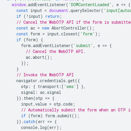
window
.
addEventListener
(
'DOMContentLoaded'
,
e
=
>
{
const
input
=
document
.
querySelector
(
'input[auto
if
(
!
input
)
return
;
// Cancel the WebOTP API if the form is submitte
const
ac
=
new
AbortController
();
const
form
=
input
.
closest
(
'form'
);
if
(
form
)
{
form
.
addEventListener
(
'submit'
,
e
=
>
{
// Cancel the WebOTP API.
ac
.
abort
();
});
}
// Invoke the WebOTP API
navigator
.
credentials
.
get
({
otp
:
{
transport
:
[
'sms'
]
},
signal
:
ac
.
signal
}).
then
(
otp
=
>
{
input
.
value
=
otp
.
code
;
// Automatically submit the form when an OTP i
if
(
form
)
form
.
submit
();
}).
catch
(
err
=
>
{
console
.
log
(
err
);