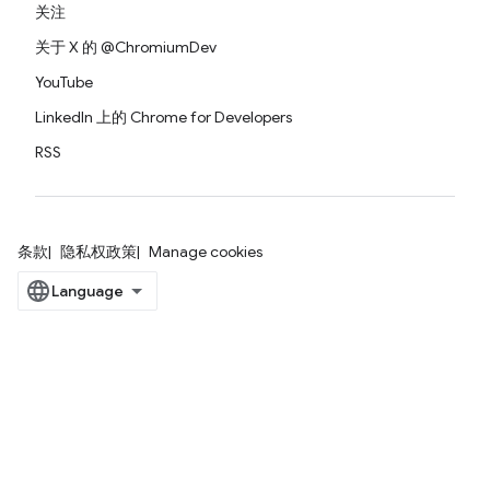
关注
关于 X 的 @ChromiumDev
YouTube
LinkedIn 上的 Chrome for Developers
RSS
条款
隐私权政策
Manage cookies