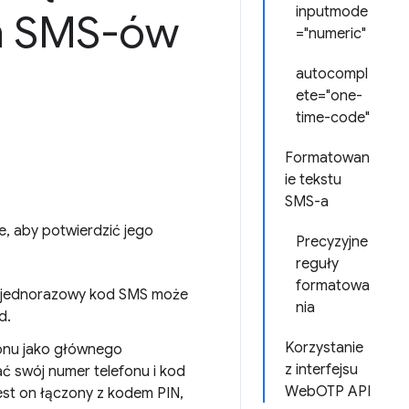
inputmode
h SMS-ów
="numeric"
autocompl
ete="one-
time-code"
Formatowan
ie tekstu
SMS-a
, aby potwierdzić jego
Precyzyjne
reguły
formatowa
a jednorazowy kod SMS może
nia
d.
Korzystanie
fonu jako głównego
z interfejsu
ć swój numer telefonu i kod
WebOTP API
st on łączony z kodem PIN,