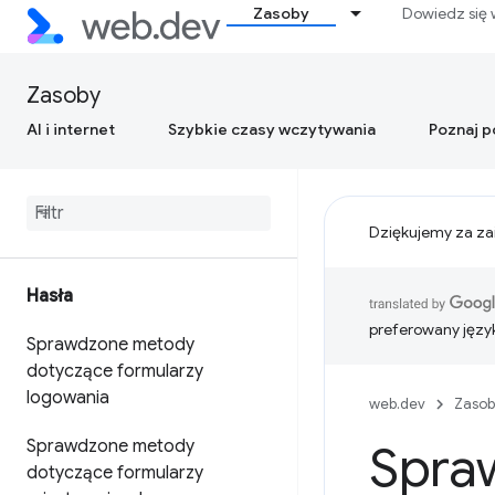
Zasoby
Dowiedz się 
Zasoby
AI i internet
Szybkie czasy wczytywania
Poznaj 
Dziękujemy za za
Hasła
preferowany języ
Sprawdzone metody
dotyczące formularzy
logowania
web.dev
Zasob
Sprawdzone metody
Spra
dotyczące formularzy