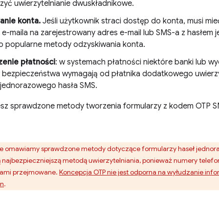
zyć uwierzytelnianie dwuskładnikowe.
anie konta.
Jeśli użytkownik straci dostęp do konta, musi mi
 e-maila na zarejestrowany adres e-mail lub SMS-a z hasłem
to popularne metody odzyskiwania konta.
enie płatności
: w systemach płatności niektóre banki lub 
bezpieczeństwa wymagają od płatnika dodatkowego uwierzyt
 jednorazowego hasła SMS.
iesz sprawdzone metody tworzenia formularzy z kodem OTP 
e omawiamy sprawdzone metody dotyczące formularzy haseł jednora
 najbezpieczniejszą metodą uwierzytelniania, ponieważ numery tele
sami przejmowane.
Koncepcja OTP nie jest odporna na wyłudzanie info
n
.