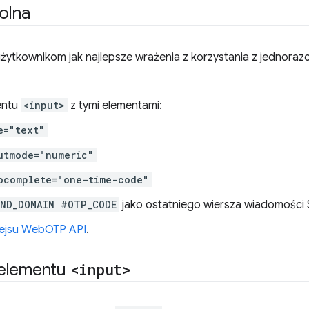
rolna
żytkownikom jak najlepsze wrażenia z korzystania z jednora
entu
<input>
z tymi elementami:
e="text"
utmode="numeric"
ocomplete="one-time-code"
ND_DOMAIN #OTP_CODE
jako ostatniego wiersza wiadomości
fejsu WebOTP API
.
 elementu
<input>