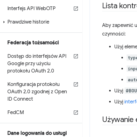
Lista kont
Interfejs API Web
OTP
Prawdziwe historie
Aby zapewnić u
czynności:
Federacja tożsamości
Użyj elem
Dostęp do interfejsów API
typ
Google przy użyciu
inp
protokołu OAuth 2
.
0
aut
Konfiguracja protokołu
Użyj
@BOU
OAuth 2
.
0 zgodnej z Open
ID Connect
Użyj
inter
Fed
CM
Używanie
Dane logowania do usługi