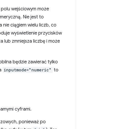
polu wejściowym może
meryczną. Nie jest to
nie ciągiem wielu liczb, co
uje wyświetlenie przycisków
 lub zmniejsza liczbę i może
obilna będzie zawierać tylko
ia
inputmode="numeric"
to
 samymi cyframi.
azowych, ponieważ po