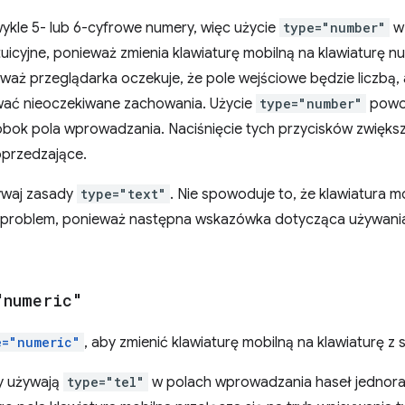
ykle 5- lub 6-cyfrowe numery, więc użycie
type="number"
w 
uicyjne, ponieważ zmienia klawiaturę mobilną na klawiaturę nu
waż przeglądarka oczekuje, że pole wejściowe będzie liczbą, a 
ć nieoczekiwane zachowania. Użycie
type="number"
powod
obok pola wprowadzania. Naciśnięcie tych przycisków zwiększa
przedzające.
żywaj zasady
type="text"
. Nie spowoduje to, że klawiatura m
nie problem, ponieważ następna wskazówka dotycząca używan
"numeric"
e="numeric"
, aby zmienić klawiaturę mobilną na klawiaturę z
ny używają
type="tel"
w polach wprowadzania haseł jednor