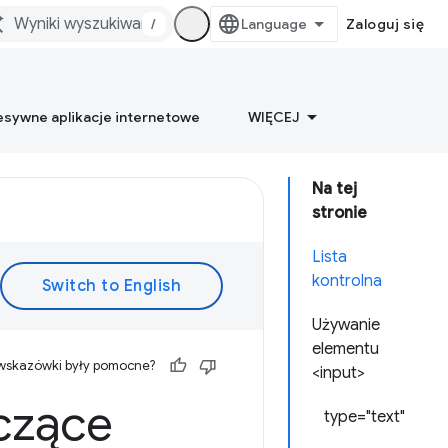
/
Zaloguj się
esywne aplikacje internetowe
WIĘCEJ
Na tej
stronie
Lista
kontrolna
Używanie
elementu
 wskazówki były pomocne?
<input>
czące
type="text"