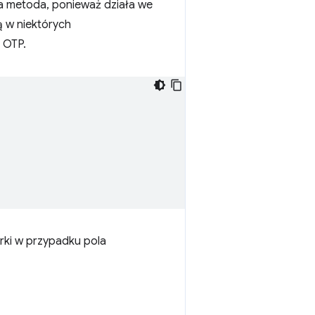
a metoda, ponieważ działa we
ą w niektórych
 OTP.
rki w przypadku pola