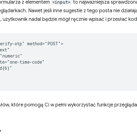
formularza z elementem
<input>
to najważniejsza sprawdzon
glądarkach. Nawet jeśli inne sugestie z tego posta nie działaj
 użytkownik nadal będzie mógł ręcznie wpisać i przesłać kod
erify-otp" method="POST">

ext"

"numeric"

te="one-time-code"

d{6}"

słów, które pomogą Ci w pełni wykorzystać funkcje przegląda
"