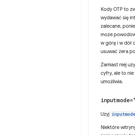
Kody OTP to zw
wydawać się int
zalecane, ponie
może powodowa
w górę i w dół 
usuwać zera po
Zamiast niej u
cyfry, ale to 
umożliwia.
inputmode=
Użyj
inputmod
Niektóre witry