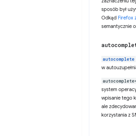
zaznaczeniu teg
sposób był uży
Odkąd
Firefox
semantycznie o
autocomple
autocomplete
w autouzupełnia
autocomplete
system operacy
wpisanie tego k
ale zdecydowan
korzystania z 