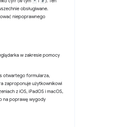
ylko cyfr (w tym
*
i
#
). Ten
wszechnie obsługiwane.
tosować niepoprawnego
zeglądarka w zakresie pomocy
 otwartego formularza,
ura zaproponuje użytkownikowi
dzeniach z iOS, iPadOS i macOS,
sób na poprawę wygody