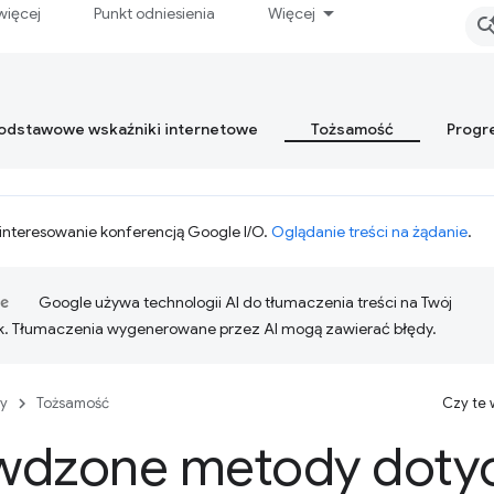
więcej
Punkt odniesienia
Więcej
podstawowe wskaźniki internetowe
Tożsamość
Progr
interesowanie konferencją Google I/O.
Oglądanie treści na żądanie
.
Google używa technologii AI do tłumaczenia treści na Twój
k. Tłumaczenia wygenerowane przez AI mogą zawierać błędy.
y
Tożsamość
Czy te
wdzone metody doty