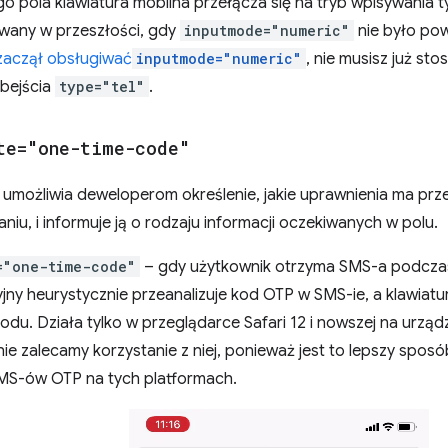
o pola klawiatura mobilna przełącza się na tryb wpisywania t
wany w przeszłości, gdy
inputmode="numeric"
nie było po
 zaczął obsługiwać
inputmode="numeric"
, nie musisz już s
bejścia
type="tel"
.
te="one-time-code"
umożliwia deweloperom określenie, jakie uprawnienia ma pr
niu, i informuje ją o rodzaju informacji oczekiwanych w polu.
="one-time-code"
– gdy użytkownik otrzyma SMS-a podczas
jny heurystycznie przeanalizuje kod OTP w SMS-ie, a klawiat
odu. Działa tylko w przeglądarce Safari 12 i nowszej na urzą
ie zalecamy korzystanie z niej, ponieważ jest to lepszy spo
SMS-ów OTP na tych platformach.