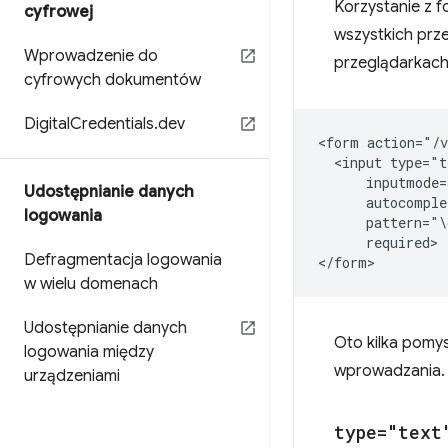
Korzystanie z 
cyfrowej
wszystkich prze
Wprowadzenie do
przeglądarkach,
cyfrowych dokumentów
Digital
Credentials
.
dev
<form action="/v
  <input type="t
      inputmode=
Udostępnianie danych
      autocomple
logowania
      pattern="\
      required>

Defragmentacja logowania
w wielu domenach
Udostępnianie danych
Oto kilka pomy
logowania między
wprowadzania.
urządzeniami
type="text