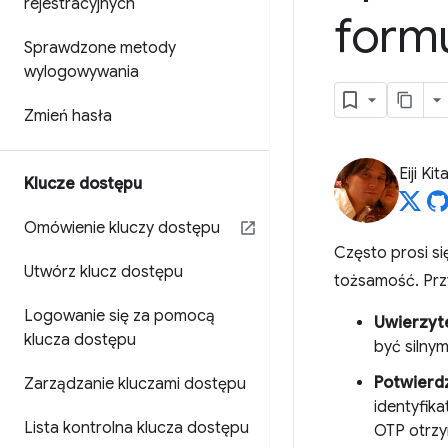
rejestracyjnych
form
Sprawdzone metody
wylogowywania
Zmień hasła
Eiji Ki
Klucze dostępu
Omówienie kluczy dostępu
Często prosi s
Utwórz klucz dostępu
tożsamość. Pr
Logowanie się za pomocą
Uwierzyt
klucza dostępu
być silny
Potwierd
Zarządzanie kluczami dostępu
identyfik
Lista kontrolna klucza dostępu
OTP otrzy