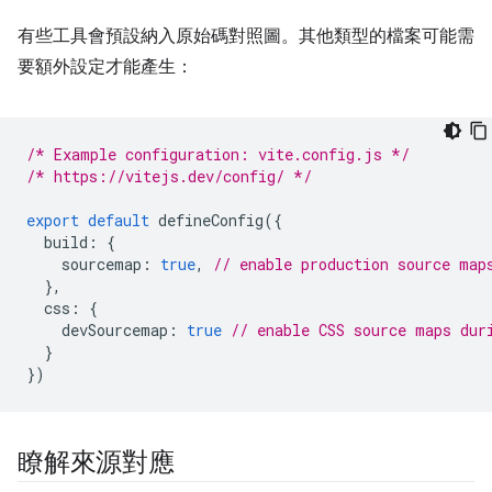
有些工具會預設納入原始碼對照圖。其他類型的檔案可能需
要額外設定才能產生：
/* Example configuration: vite.config.js */
/* https://vitejs.dev/config/ */
export
default
defineConfig
({
build
:
{
sourcemap
:
true
,
// enable production source map
},
css
:
{
devSourcemap
:
true
// enable CSS source maps dur
}
})
瞭解來源對應