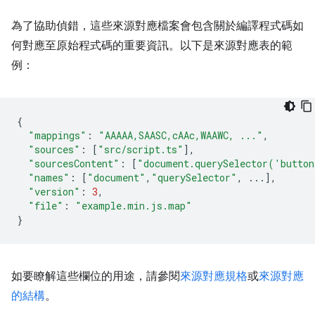
為了協助偵錯，這些來源對應檔案會包含關於編譯程式碼如
何對應至原始程式碼的重要資訊。以下是來源對應表的範
例：
{
"mappings"
:
"AAAAA,SAASC,cAAc,WAAWC, ..."
,
"sources"
:
[
"src/script.ts"
],
"sourcesContent"
:
[
"document.querySelector('butto
"names"
:
[
"document"
,
"querySelector"
,
...],
"version"
:
3
,
"file"
:
"example.min.js.map"
}
如要瞭解這些欄位的用途，請參閱
來源對應規格
或
來源對應
的結構
。