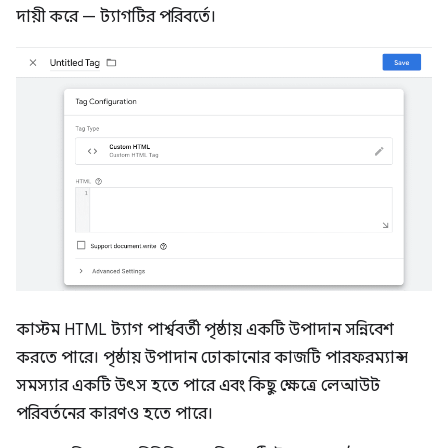
দায়ী করে — ট্যাগটির পরিবর্তে।
কাস্টম HTML ট্যাগ পার্শ্ববর্তী পৃষ্ঠায় একটি উপাদান সন্নিবেশ
করতে পারে। পৃষ্ঠায় উপাদান ঢোকানোর কাজটি পারফরম্যান্স
সমস্যার একটি উৎস হতে পারে এবং কিছু ক্ষেত্রে লেআউট
পরিবর্তনের কারণও হতে পারে।