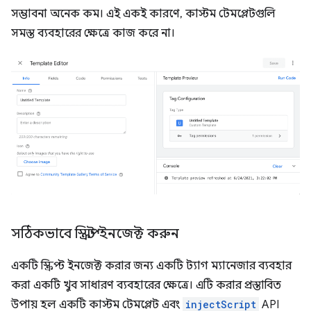
সম্ভাবনা অনেক কম। এই একই কারণে, কাস্টম টেমপ্লেটগুলি
সমস্ত ব্যবহারের ক্ষেত্রে কাজ করে না।
সঠিকভাবে স্ক্রিপ্ট ইনজেক্ট করুন
একটি স্ক্রিপ্ট ইনজেক্ট করার জন্য একটি ট্যাগ ম্যানেজার ব্যবহার
করা একটি খুব সাধারণ ব্যবহারের ক্ষেত্রে। এটি করার প্রস্তাবিত
উপায় হল একটি কাস্টম টেমপ্লেট এবং
injectScript
API