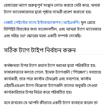
রেন্ডারের আগে গুরুত্বপূর্ণ সংস্থান লোড করতে দেরি করে, অথবা
ট্যাগ ম্যানেজারদের দ্বারা পৃষ্ঠায় সামগ্রী প্রবেশ করানো হয়৷
নেক্সট পেইন্টের সাথে ইন্টারঅ্যাকশন (আইএনপি)
মূল থ্রেডে
সিপিইউ বিতর্কের জন্য সংবেদনশীল, এবং আমরা ট্যাগ ম্যানেজার
এবং দরিদ্র INP স্কোরের মধ্যে একটি সম্পর্ক দেখেছি।
সঠিক ট্যাগ টাইপ নির্বাচন করুন
কর্মক্ষমতা উপর ট্যাগ প্রভাব ট্যাগ ধরনের দ্বারা পরিবর্তিত হয়.
সাধারণভাবে বলতে গেলে, ইমেজ ট্যাগগুলি ("পিক্সেল") সবচেয়ে
কার্যকরী, তার পরে কাস্টম টেমপ্লেট এবং সবশেষে, কাস্টম
এইচটিএমএল ট্যাগ৷ বিক্রেতা ট্যাগগুলি তাদের অনুমতি দেওয়া
কার্যকারিতার উপর নির্ভর করে পরিবর্তিত হয়।
মনে রাখবেন যে আপনি কীভাবে একটি ট্যাগ ব্যবহার করেন তা