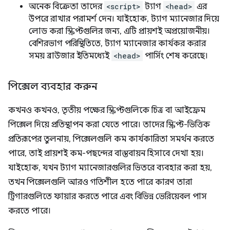
অনেক বিক্রেতা তাদের
<script>
ট্যাগ
<head>
এর
উপরে রাখার পরামর্শ দেন। যাইহোক, ট্যাগ ম্যানেজার দিয়ে
লোড করা স্ক্রিপ্টগুলির জন্য, এটি প্রায়শই অপ্রয়োজনীয়।
বেশিরভাগ পরিস্থিতিতে, ট্যাগ ম্যানেজার কার্যকর করার
সময় ব্রাউজার ইতিমধ্যেই
<head>
পার্সিং শেষ করেছে।
পিক্সেল ব্যবহার করুন
কখনও কখনও, তৃতীয় পক্ষের স্ক্রিপ্টগুলিকে চিত্র বা আইফ্রেম
পিক্সেল দিয়ে প্রতিস্থাপন করা যেতে পারে। তাদের স্ক্রিপ্ট-ভিত্তিক
প্রতিরূপের তুলনায়, পিক্সেলগুলি কম কার্যকারিতা সমর্থন করতে
পারে, তাই প্রায়শই কম-পছন্দের বাস্তবায়ন হিসাবে দেখা হয়।
যাইহোক, যখন ট্যাগ ম্যানেজারগুলির ভিতরে ব্যবহার করা হয়,
তখন পিক্সেলগুলি আরও গতিশীল হতে পারে কারণ তারা
ট্রিগারগুলিতে ফায়ার করতে পারে এবং বিভিন্ন ভেরিয়েবল পাস
করতে পারে।