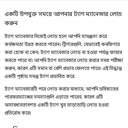
একটি উপযুক্ত সময়ে আপনার ট্যাগ ম্যানেজার লোড
করুন
ট্যাগ ম্যানেজার নিজেই লোড হলে আপনি সামঞ্জস্য করে
কর্মক্ষমতা উন্নত করতে পারেন। ট্রিগারগুলি, যেভাবেই কনফিগার
করা হোক না কেন, ট্যাগ ম্যানেজার লোড না হওয়া পর্যন্ত ফায়ার
করতে পারে না৷ আপনি ট্যাগ ম্যানেজার লোড করার সময় পরীক্ষা
করুন, কারণ এটি সমান বা বেশি প্রভাব ফেলতে পারে। এই সিদ্ধান্ত
একটি পৃষ্ঠায় সমস্ত ট্যাগ প্রভাবিত করে.
ট্যাগ ম্যানেজারটি পরে লোড করার মাধ্যমে, আপনি ভবিষ্যতের
পারফরম্যান্সের সমস্যাগুলি এড়াতে পারেন, কারণ এটি
অসাবধানতাবশত একটি ট্যাগ খুব তাড়াতাড়ি লোড হওয়া
প্রতিরোধ করে৷