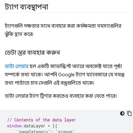
ট্যাগ ব্যবস্থাপনা
ট্যাগগুলি দক্ষতার সাথে ব্যবহার করা কর্মক্ষমতা সমস্যাগুলির
ঝুঁকি হ্রাস করে৷
ডেটা স্তর ব্যবহার করুন
ডাটা লেয়ার
হল একটি জাভাস্ক্রিপ্ট অ্যারে অবজেক্ট যাতে পৃষ্ঠা
সম্পর্কে তথ্য থাকে। আপনি Google ট্যাগ ম্যানেজারে যে সমস্ত
তথ্য পাঠাতে চান সেগুলি এই বস্তুগুলিতে থাকে৷
ডাটা লেয়ার ট্যাগ ট্রিগার করতেও ব্যবহার করা যেতে পারে।
// Contents of the data layer
window
.
dataLayer
=
[{
'pageCategory'
:
'signup'
,