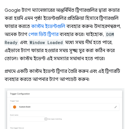
Google ট্যাগ ম্যানেজারের অন্তর্নির্মিত ট্রিগারগুলির দ্বারা কভার
করা হয়নি এমন পৃষ্ঠা ইভেন্টগুলির প্রতিক্রিয়া হিসাবে ট্রিগারগুলি
ফায়ার করতে
কাস্টম ইভেন্টগুলি
ব্যবহার করুন৷ উদাহরণস্বরূপ,
অনেক ট্যাগ
পেজ ভিউ ট্রিগার
ব্যবহার করে। যাইহোক,
DOM
Ready
এবং
Window Loaded
মধ্যে সময় দীর্ঘ হতে পারে,
এইভাবে ট্যাগ ফায়ার হওয়ার সময় সূক্ষ্ম সুর করা কঠিন করে
তোলে। কাস্টম ইভেন্ট এই সমস্যার সমাধান হতে পারে।
প্রথমে একটি কাস্টম ইভেন্ট ট্রিগার তৈরি করুন এবং এই ট্রিগারটি
ব্যবহার করতে আপনার ট্যাগ আপডেট করুন৷