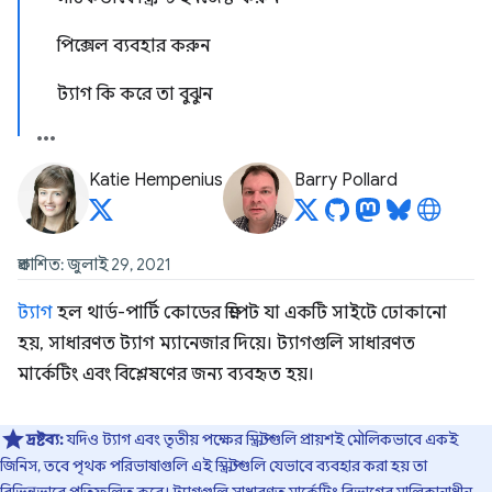
পিক্সেল ব্যবহার করুন
ট্যাগ কি করে তা বুঝুন
Katie Hempenius
Barry Pollard
প্রকাশিত: জুলাই 29, 2021
ট্যাগ
হল থার্ড-পার্টি কোডের স্নিপেট যা একটি সাইটে ঢোকানো
হয়, সাধারণত ট্যাগ ম্যানেজার দিয়ে। ট্যাগগুলি সাধারণত
মার্কেটিং এবং বিশ্লেষণের জন্য ব্যবহৃত হয়।
দ্রষ্টব্য:
যদিও ট্যাগ এবং তৃতীয় পক্ষের স্ক্রিপ্টগুলি প্রায়শই মৌলিকভাবে একই
জিনিস, তবে পৃথক পরিভাষাগুলি এই স্ক্রিপ্টগুলি যেভাবে ব্যবহার করা হয় তা