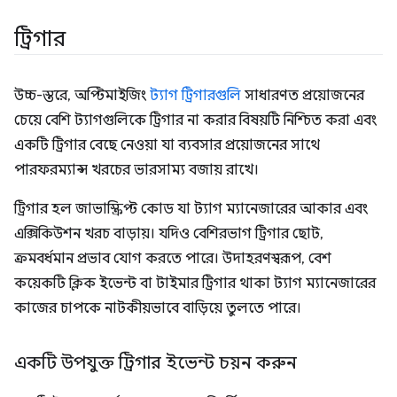
ট্রিগার
উচ্চ-স্তরে, অপ্টিমাইজিং
ট্যাগ ট্রিগারগুলি
সাধারণত প্রয়োজনের
চেয়ে বেশি ট্যাগগুলিকে ট্রিগার না করার বিষয়টি নিশ্চিত করা এবং
একটি ট্রিগার বেছে নেওয়া যা ব্যবসার প্রয়োজনের সাথে
পারফরম্যান্স খরচের ভারসাম্য বজায় রাখে।
ট্রিগার হল জাভাস্ক্রিপ্ট কোড যা ট্যাগ ম্যানেজারের আকার এবং
এক্সিকিউশন খরচ বাড়ায়। যদিও বেশিরভাগ ট্রিগার ছোট,
ক্রমবর্ধমান প্রভাব যোগ করতে পারে। উদাহরণস্বরূপ, বেশ
কয়েকটি ক্লিক ইভেন্ট বা টাইমার ট্রিগার থাকা ট্যাগ ম্যানেজারের
কাজের চাপকে নাটকীয়ভাবে বাড়িয়ে তুলতে পারে।
একটি উপযুক্ত ট্রিগার ইভেন্ট চয়ন করুন