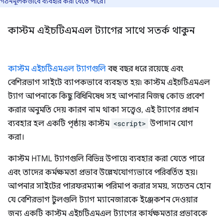
গঠনমূলকভাবে ব্যবহার করা যেতে পারে।
কাস্টম এইচটিএমএল ট্যাগের সাথে সতর্ক থাকুন
কাস্টম এইচটিএমএল ট্যাগগুলি
বহু বছর ধরে রয়েছে এবং
বেশিরভাগ সাইটে ব্যাপকভাবে ব্যবহৃত হয়৷ কাস্টম এইচটিএমএল
ট্যাগ আপনাকে কিছু বিধিনিষেধ সহ আপনার নিজস্ব কোড প্রবেশ
করার অনুমতি দেয় কারণ নাম থাকা সত্ত্বেও, এই ট্যাগের প্রধান
ব্যবহার হল একটি পৃষ্ঠায় কাস্টম
<script>
উপাদান যোগ
করা।
কাস্টম HTML ট্যাগগুলি বিভিন্ন উপায়ে ব্যবহার করা যেতে পারে
এবং তাদের কর্মক্ষমতা প্রভাব উল্লেখযোগ্যভাবে পরিবর্তিত হয়।
আপনার সাইটের পারফরম্যান্স পরিমাপ করার সময়, সচেতন হোন
যে বেশিরভাগ টুলগুলি ট্যাগ ম্যানেজারকে ইঞ্জেকশন দেওয়ার
জন্য একটি কাস্টম এইচটিএমএল ট্যাগের কার্যক্ষমতার প্রভাবকে