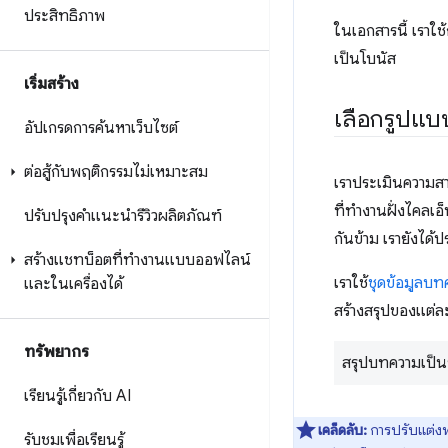
ประสิทธิภาพ
ในเอกสารนี้ เราใ
เป็นโบนัส
เริ่มสร้าง
เลือกรูปแบ
อัปเกรดการค้นหาเว็บไซต์
ต่อสู้กับพฤติกรรมไม่เหมาะสม
เราประเมินความส
ที่ทำงานฝั่งไคลเอ็น
ปรับปรุงคำแนะนำรีวิวผลิตภัณฑ์
กันข้าม เรายังได
สร้างแชทบ็อตที่ทำงานแบบออฟไลน์
เราใช้
ชุดข้อมูลบ
และในเครื่องได้
สร้างสรุปของแต่ล
ทรัพยากร
สรุปบทความเป็นย
เรียนรู้เกี่ยวกับ AI
เคล็ดลับ:
การปรับแต่งพ
รับชมเพื่อเรียนรู้