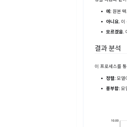
예
: 원본
아니요
. 
모르겠음
.
결과 분석
이 프로세스를 통
정렬
: 모
풍부함
: 