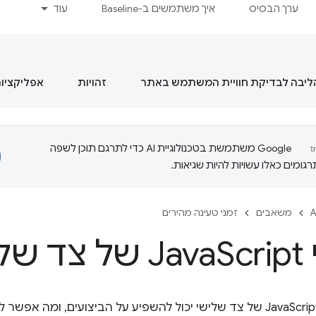
ערך הבסיס
איך משתמשים ב-Baseline
עוד
הליבה לבדיקת חוויית המשתמש באתר
זהויות
אפליקציות מסוג  App
‫Google משתמשת בטכנולוגיית AI כדי לתרגם תוכן לשפה
ומים כאלו עשויות להיות שגיאות.
A
משאבים
זמני טעינה מהירים
J
Script של צד שלישי
כאן מוסבר איך JavaScript של צד שלישי יכול להשפיע על הביצועים, ו