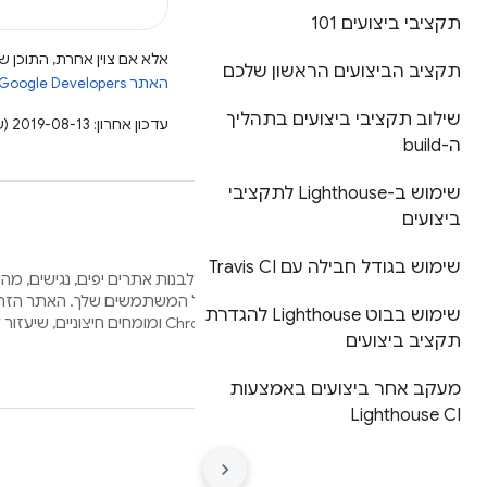
תקציבי ביצועים 101
אלא אם צוין אחרת, התוכן של
תקציב הביצועים הראשון שלכם
האתר Google Developers‏
שילוב תקציבי ביצועים בתהליך
עדכון אחרון: 2019-08-13 (שעון UTC).
ה-build
שימוש ב-Lighthouse לתקציבי
ביצועים
שימוש בגודל חבילה עם Travis CI
אנחנו רוצים לעזור לך לבנות אתרים יפים, נגישים, מ
בדפדפנים שונים ולכל המשתמשים שלך. האתר הזה 
שימוש בבוט Lighthouse להגדרת
על ידי חברי צוות Chrome ומומחים חיצוניים, שיעזור לכם בתהליך הזה.
תקציב ביצועים
מעקב אחר ביצועים באמצעות
Lighthouse CI
תנאים
פרטיות
Manage cookies