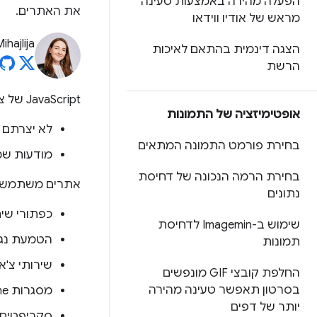
הפעלה מהירה באמצעות טעינה
את האתרים.
מראש של אודיו ווידאו
ihajlija
הצגה דינמית בהתאם לאיכות
הרשת
JavaScript של צד שלישי מתייחס בדרך כלל לסקריפטים שמוטמעים באתר שלכם, והם:
אופטימיזציה של התמונות
לא יצרתם 
בחירת פורמט התמונה המתאים
מודעות שמ
בחירת הרמה הנכונה של דחיסת
אתרים משתמשים 
נתונים
כפתורי שי
שימוש ב-Imagemin לדחיסת
הטמעת נגני
תמונות
שירותי צ'א
החלפת קובצי GIF מונפשים
בסרטון תאפשר טעינה מהירה
מסגרות iframe לפרסום
יותר של דפים
סקריפטים של nalytics