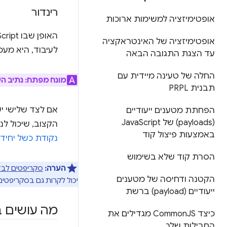
רינדור
אופטימיזציה למשימות ארוכות
אופטימיזציה של האינטראקציה
לעיבוד, היא מע
עד הצגת התגובה הבאה
החלה של טעינה מיידית עם
מונח מפתח:
נתיב הע
תבנית PRPL
אם לצד שלישי י
הפחתת מטענים ייעודיים
(payloads) של Java
Script
הקצוב, שיכול לנוע בין 10 ל-80 שניות. אפשר לבדוק ולבצע סימולציה
באמצעות פיצול קוד
נקודת כשל יחידה (SPOF) ב-geTest
הסרת קוד שלא בשימוש
הערה:
סקריפטים לבדיקו
הקטנה ודחיסה של מטענים
יכול לקרות גם בסקריפטים אס
ייעודיים (payload) ברשת
מה עושים 
כיצד Common
JS מגדילים את
החבילות שלך