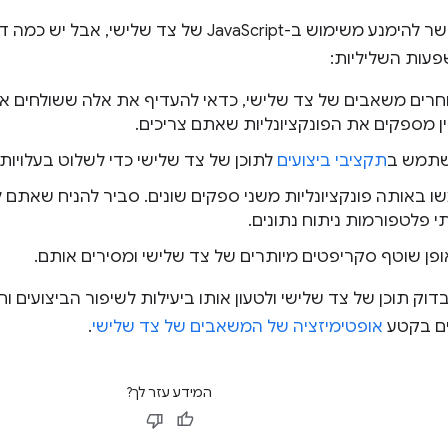
בדרך כלל אי אפשר להימנע משימוש ב-JavaScript של צ
עות השליליות:
רים משאבים של צד שלישי, כדאי להעדיף את אלה ששולחים א
ין מספקים את הפונקציונליות שאתם צריכים.
שתמש ב
תקציבי ביצועים
לתוכן של צד שלישי כדי לשלוט בעלויות.
באותה פונקציונליות משני ספקים שונים. סביר להניח שאתם לא
י פלטפורמות ניתוח נתונים.
פן שוטף סקריפטים מיותרים של צד שלישי ומסירים אותם.
דוק תוכן של צד שלישי ולטעון אותו ביעילות לשיפור הביצועים וח
ם בקטע
אופטימיזציה של המשאבים של צד שלישי
.
המידע עזר לך?