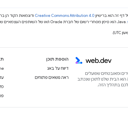
 דף זה הוא ברישיון
Creative Commons Attribution 4.0
ודוגמאות הקוד הן ברי
.‏ Java הוא סימן מסחרי רשום של חברת Oracle ו/או של השותפים העצמאיים שלה.
הוספת תוכן
תו
דיווח על באג
rome
הירים ומאובטחים שפועלים
ראה נושאים פתוחים
עדכוני
הוא הבית שלנו לתוכן שנכתב
מק
פו