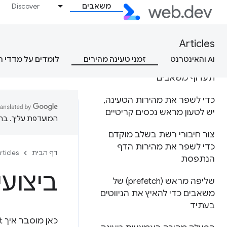
משאבים
Discover
אופטימיזציה של הזמן עד לבייט
הראשון
Articles
רשתות להעברת תוכן (CDN)
AI והאינטרנט
זמני טעינה מהירים
לומדים על מדדי 
תעדוף משאבים
כדי לשפר את מהירות הטעינה
,
יש לטעון מראש נכסים קריטיים
המועדפת עליך. בתרג
צור חיבורי רשת בשלב מוקדם
כדי לשפר את מהירות הדף
דף הבית
rticles
הנתפסת
ביצועי ava
שליפה מראש (prefetch) של
משאבים כדי להאיץ את הניווטים
בעתיד