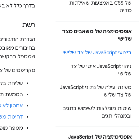
של CSS באמצעות שאילתות
בדרך כלל לא בשל
מדיה
רשת
אופטימיזציה של משאבים מצד
שלישי
הגדרת החיבורים
ביצועי Java
Script של צד שלישי
שמטפל בבקשה 
זיהוי Java
Script איטי של צד
סקריפטים של צד
שלישי
שליחת בקש
טעינה יעילה של נתוני Java
Script
הטמעת תמו
של צד שלישי
אחסון לא מס
שיטות מומלצות לשימוש בתגים
ובמנהלי תגים
דחיסת מש
מספר מופע
אופטימיזציה של Java
Script