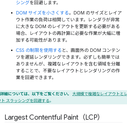
シング
を回避します。
DOM サイズを小さくする
。DOM のサイズとレイア
ウト作業の負荷は相関しています。レンダラが非常
に大きな DOM のレイアウトを更新する必要がある
場合、レイアウトの再計算に必要な作業が大幅に増
加する可能性があります。
CSS の制限を使用する
と、画面外の DOM コンテン
ツを遅延レンダリングできます。必ずしも簡単では
ありませんが、複雑なレイアウトを含む領域を分離
することで、不要なレイアウトとレンダリングの作
業を回避できます。
詳細については、以下をご覧ください。
大規模で複雑なレイアウトと
ウト スラッシングを回避する
。
Largest Contentful Paint（LCP）