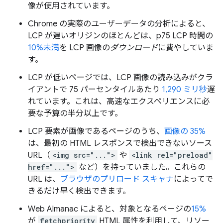
像が使用されています。
Chrome の実際のユーザーデータの分析によると、
LCP が遅いオリジンのほとんどは、p75 LCP 時間の
10%未満
を LCP 画像の
ダウンロード
に費やしていま
す。
LCP が低いページでは、LCP 画像の読み込みがクラ
イアントで 75 パーセンタイルあたり
1,290 ミリ秒
遅
れています。これは、高速なエクスペリエンスに必
要な予算の半分以上です。
LCP 要素が画像であるページのうち、
画像の 35%
は、最初の HTML レスポンスで検出できないソース
URL（
<img src="...">
や
<link rel="preload"
href="...">
など）を持っていました。これらの
URL は、
ブラウザのプリロード スキャナ
によってで
きるだけ早く検出できます。
Web Almanac によると、対象となるページの
15%
が
fetchpriority
HTML 属性を利用して、リソー