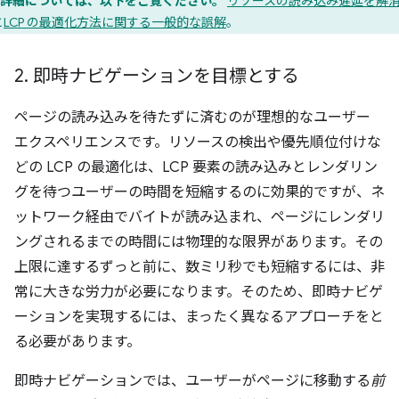
詳細については、以下をご覧ください。
リソースの読み込み遅延を解
と
LCP の最適化方法に関する一般的な誤解
。
2
.
即時ナビゲーションを目標とする
ページの読み込みを待たずに済むのが理想的なユーザー
エクスペリエンスです。リソースの検出や優先順位付けな
どの LCP の最適化は、LCP 要素の読み込みとレンダリン
グを待つユーザーの時間を短縮するのに効果的ですが、ネ
ットワーク経由でバイトが読み込まれ、ページにレンダリ
ングされるまでの時間には物理的な限界があります。その
上限に達するずっと前に、数ミリ秒でも短縮するには、非
常に大きな労力が必要になります。そのため、即時ナビゲ
ーションを実現するには、まったく異なるアプローチをと
る必要があります。
即時ナビゲーションでは、ユーザーがページに移動する
前