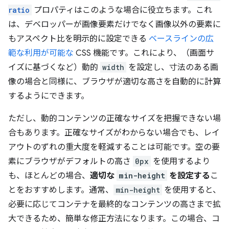
ratio
プロパティはこのような場合に役立ちます。これ
は、デベロッパーが画像要素だけでなく画像以外の要素に
もアスペクト比を明示的に設定できる
ベースラインの広
範な利用が可能な
CSS 機能です。これにより、（画面サ
イズに基づくなど）動的
width
を設定し、寸法のある画
像の場合と同様に、ブラウザが適切な高さを自動的に計算
するようにできます。
ただし、動的コンテンツの正確なサイズを把握できない場
合もあります。正確なサイズがわからない場合でも、レイ
アウトのずれの重大度を軽減することは可能です。空の要
素にブラウザがデフォルトの高さ
0px
を使用するより
も、ほとんどの場合、
適切な
min-height
を設定する
こ
とをおすすめします。通常、
min-height
を使用すると、
必要に応じてコンテナを最終的なコンテンツの高さまで拡
大できるため、簡単な修正方法になります。この場合、コ