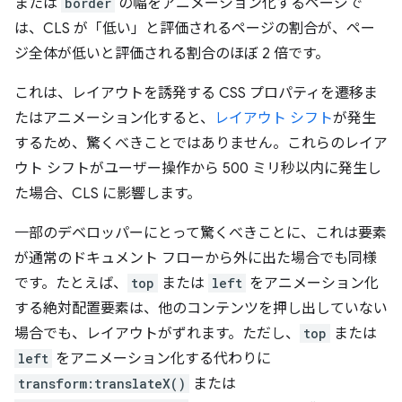
または
border
の幅をアニメーション化するページで
は、CLS が「低い」と評価されるページの割合が、ペー
ジ全体が低いと評価される割合のほぼ 2 倍です。
これは、レイアウトを誘発する CSS プロパティを遷移ま
たはアニメーション化すると、
レイアウト シフト
が発生
するため、驚くべきことではありません。
これらのレイア
ウト シフトがユーザー操作から 500 ミリ秒以内に発生し
た場合、CLS に影響します。
一部のデベロッパーにとって驚くべきことに、これは要素
が通常のドキュメント フローから外に出た場合でも同様
です。たとえば、
top
または
left
をアニメーション化
する絶対配置要素は、他のコンテンツを押し出していない
場合でも、レイアウトがずれます。ただし、
top
または
left
をアニメーション化する代わりに
transform:translateX()
または