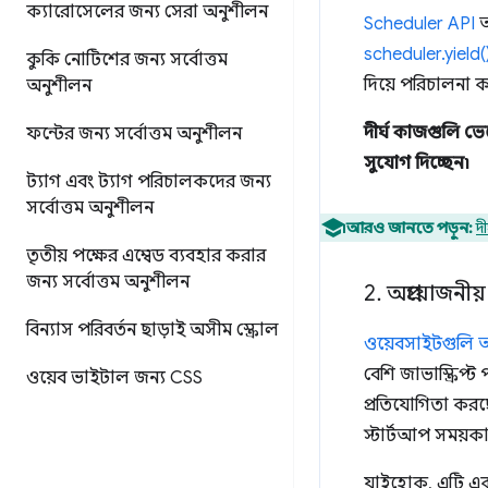
ক্যারোসেলের জন্য সেরা অনুশীলন
Scheduler API
আ
scheduler.yield(
কুকি নোটিশের জন্য সর্বোত্তম
দিয়ে পরিচালনা 
অনুশীলন
দীর্ঘ কাজগুলি 
ফন্টের জন্য সর্বোত্তম অনুশীলন
সুযোগ দিচ্ছেন৷
ট্যাগ এবং ট্যাগ পরিচালকদের জন্য
সর্বোত্তম অনুশীলন
আরও জানতে পড়ুন:
দ
তৃতীয় পক্ষের এম্বেড ব্যবহার করার
জন্য সর্বোত্তম অনুশীলন
2
.
অপ্রয়োজনীয় 
বিন্যাস পরিবর্তন ছাড়াই অসীম স্ক্রোল
ওয়েবসাইটগুলি আগ
বেশি জাভাস্ক্রি
ওয়েব ভাইটাল জন্য CSS
প্রতিযোগিতা করছে
স্টার্টআপ সময়ক
যাইহোক, এটি একট