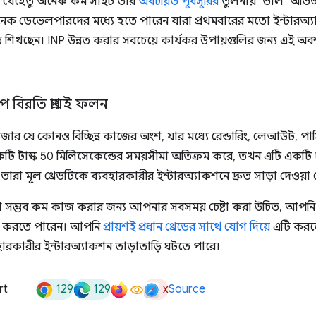
, যেহেতু অনেক কম সাইট তার
অবচয়িত পূর্বসূরির
তুলনায় "ভাল" অভিজ
 ডেভেলপারদের মধ্যে হতে পারেন যারা প্রথমবারের মতো ইন্টারঅ্যাক
শিখছেন। INP উন্নত করার সবচেয়ে কার্যকর উপায়গুলির জন্য এই অবশ
আপ বিরতি প্রায়ই ফলন
উজার যে কোনও বিচ্ছিন্ন কাজের অংশ, যার মধ্যে রেন্ডারিং, লেআউট, পার্সিং
ি টাস্ক 50 মিলিসেকেন্ডের সময়সীমা অতিক্রম করে, তখন এটি একটি
 তারা মূল থ্রেডটিকে ব্যবহারকারীর ইন্টারঅ্যাকশনে দ্রুত সাড়া দেওয়
যতটা সম্ভব কম কাজ করার জন্য আপনার সবসময় চেষ্টা করা উচিত, আপন
য্য করতে পারেন। আপনি
প্রায়শই প্রধান থ্রেডের সাথে যোগ দিয়ে
এটি করত
বহারকারীর ইন্টারঅ্যাকশন তাড়াতাড়ি ঘটতে পারে।
129
129
x
rt
Source