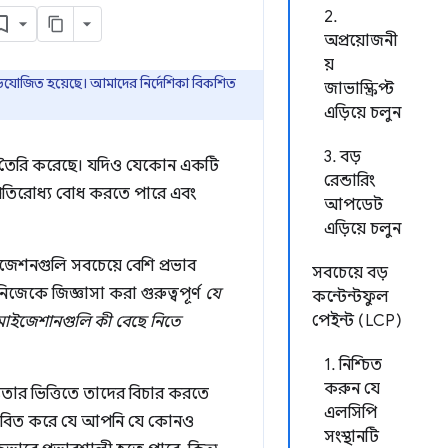
2.
অপ্রয়োজনী
য়
িযোজিত হয়েছে। আমাদের নির্দেশিকা বিকশিত
জাভাস্ক্রিপ্ট
এড়িয়ে চলুন
3. বড়
্ডার তৈরি করেছে। যদিও যেকোন একটি
রেন্ডারিং
্রতিরোধ্য বোধ করতে পারে এবং
আপডেট
এড়িয়ে চলুন
েশনগুলি সবচেয়ে বেশি প্রভাব
সবচেয়ে বড়
জেকে জিজ্ঞাসা করা গুরুত্বপূর্ণ
যে
কন্টেন্টফুল
পেইন্ট (LCP)
িমাইজেশানগুলি কী বেছে নিতে
1. নিশ্চিত
করুন যে
যতার ভিত্তিতে তাদের বিচার করতে
এলসিপি
ভাবিত করে যে আপনি যে কোনও
সংস্থানটি