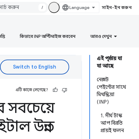
/
সাইন-ইন করুন
প্তি
কিভাবে INP অপ্টিমাইজ করবেন
আরও দেখুন
এই পৃষ্ঠায় যা
যা আছে
নেক্সট
পেইন্টের সাথে
এটি কাজে লেগেছে?
মিথস্ক্রিয়া
র সবচেয়ে
(INP)
1. দীর্ঘ টাস্ক
টাল উন্নত
আপ বিরতি
প্রায়ই ফলন