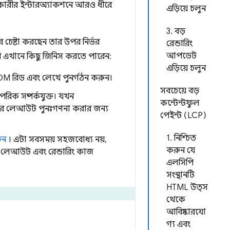
রকারীর ইন্টারঅ্যাকশনে আরও ধীরে
এড়িয়ে চলুন
3. বড়
 চেষ্টা করছেন তার উপর নির্ভর
রেন্ডারিং
আপডেট
পনি এখানে কিছু জিনিস করতে পারেন:
এড়িয়ে চলুন
OM রিড এবং লেখে পুনর্গঠন করুন।
সবচেয়ে বড়
ক সম্পর্কযুক্ত। যখন
কন্টেন্টফুল
র লেআউট পুনঃগণনা করার জন্য
পেইন্ট (LCP)
1. নিশ্চিত
ুন
। এটা সবসময় সহজবোধ্য নয়,
করুন যে
 লেআউট এবং রেন্ডারিং কাজ
এলসিপি
সংস্থানটি
HTML উত্স
থেকে
আবিষ্কারযো
গ্য এবং