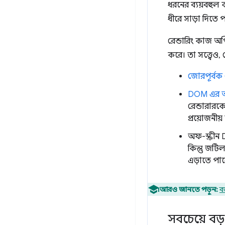
ধরনের ব্যয়বহুল
ধীরে সাড়া দিতে 
রেন্ডারিং কাজ অপ
করে। তা সত্ত্বেও
জোরপূর্ব
DOM এর আ
রেন্ডারার
প্রয়োজনীয়
অফ-স্ক্রীন
কিন্তু জট
এড়াতে পা
আরও জানতে পড়ুন:
ব
সবচেয়ে বড়