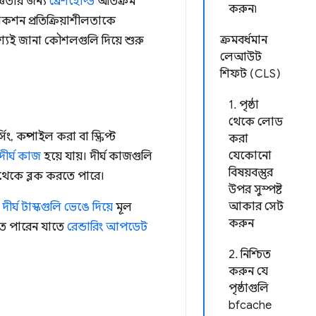
্ঞতার জন্য
থ্রেশহোল্ড
অতিক্রম
করুন৷
শন প্রতিক্রিয়াশীলতাকে
ক্রমবর্ধমান
্যই জানা কৌশলগুলি দিয়ে শুরু
লেআউট
শিফট (CLS)
1. পৃষ্ঠা
থেকে লোড
, কম্পাইল করা বা স্ক্রিপ্ট
করা
যেকোনো
দীর্ঘ কাজ
হয়ে যায়। দীর্ঘ কাজগুলি
বিষয়বস্তুর
া থেকে ব্লক করতে পারে।
উপর সুস্পষ্ট
আকার সেট
ি
দীর্ঘ টাস্কগুলি ভেঙে দিয়ে
মূল
করুন
ে পারেন যাতে
রেন্ডারিং আপডেট
2. নিশ্চিত
করুন যে
পৃষ্ঠাগুলি
bfcache