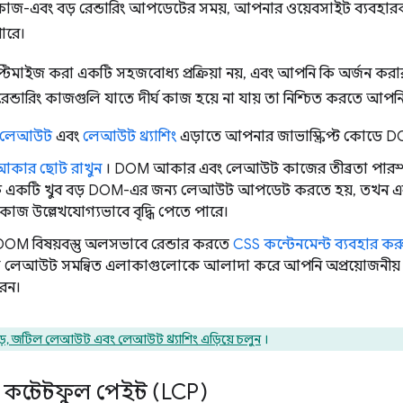
 কাজ-এবং বড় রেন্ডারিং আপডেটের সময়, আপনার ওয়েবসাইট ব্যবহা
পারে।
্টিমাইজ করা একটি সহজবোধ্য প্রক্রিয়া নয়, এবং আপনি কি অর্জন করার
, রেন্ডারিং কাজগুলি যাতে দীর্ঘ কাজ হয়ে না যায় তা নিশ্চিত করতে আ
ক লেআউট
এবং
লেআউট থ্র্যাশিং
এড়াতে আপনার জাভাস্ক্রিপ্ট কোডে D
কার ছোট রাখুন
। DOM আকার এবং লেআউট কাজের তীব্রতা পারস্পরি
কে একটি খুব বড় DOM-এর জন্য লেআউট আপডেট করতে হয়, তখন এ
 কাজ উল্লেখযোগ্যভাবে বৃদ্ধি পেতে পারে।
 DOM বিষয়বস্তু অলসভাবে রেন্ডার করতে
CSS কন্টেনমেন্ট ব্যবহার কর
িল লেআউট সমন্বিত এলাকাগুলোকে আলাদা করে আপনি অপ্রয়োজনীয়
রেন।
ড়, জটিল লেআউট এবং লেআউট থ্র্যাশিং এড়িয়ে চলুন
।
 কন্টেন্টফুল পেইন্ট (LCP)