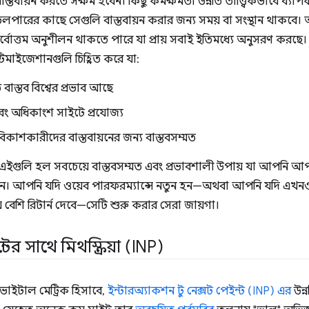
্তবায়ন করতে সক্ষম হবেন। কিছু কর্মক্ষমতা উন্নতি তাত্ত্বিকভাবে ব্যাপ
ভেলপারের কাছে সেগুলি বাস্তবায়ন করার জন্য সময় বা সংস্থান থাকবে। অ
র্বোত্তম অনুশীলন থাকতে পারে যা প্রায় সবাই ইতিমধ্যে অনুসরণ করছে। 
টিমাইজেশানগুলি চিহ্নিত করে যা:
 বাস্তব বিশ্বের প্রভাব আছে
 এবং অধিকাংশ সাইটে প্রযোজ্য
িকাশকারীদের বাস্তবায়নের জন্য বাস্তবসম্মত
এইগুলি হল সবচেয়ে বাস্তবসম্মত এবং প্রভাবশালী উপায় যা আপনি 
ন। আপনি যদি ওয়েব পারফরম্যান্সে নতুন হন—অথবা আপনি যদি এখনও স
ে বেশি রিটার্ন দেবে—সেটি শুরু করার সেরা জায়গা।
টের সাথে মিথস্ক্রিয়া (INP)
ভাইটাল মেট্রিক হিসাবে,
ইন্টারঅ্যাকশন টু নেক্সট পেইন্ট (INP) এর
উন্