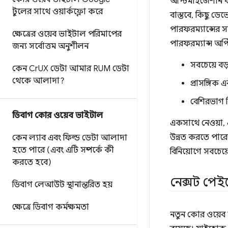
অপ্টিমাইজেশান বাস
টুলের সাথে ওয়ার্কফ্লো করে
বাস্তবে, কিছু ডে
পারফরম্যান্সের স
ক্ষেত্রের ওয়েব ভাইটাল পরিমাপের
পারফরম্যান্স অপ্
জন্য সর্বোত্তম অনুশীলন
সবচেয়ে বড়
কেন Cr
UX ডেটা আমার RUM ডেটা
থেকে আলাদা?
প্রাসঙ্গিক
বেশিরভাগ ব
ডিবাগ কোর ওয়েব ভাইটাল
একসাথে নেওয়া, 
উন্নত করতে পারে
কেন ল্যাব এবং ফিল্ড ডেটা আলাদা
হতে পারে (এবং এটি সম্পর্কে কী
বিনিয়োগে সবচেয়
করতে হবে)
নেক্সট পেইন্
ডিবাগ লেআউট স্থানান্তরিত হয়
ক্ষেত্রে ডিবাগ কর্মক্ষমতা
নতুন কোর ওয়েব 