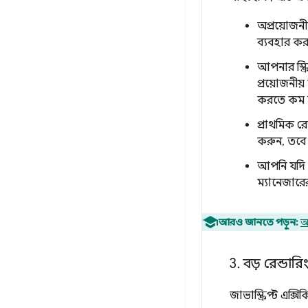
অপ্রয়োজনীয়
ব্যবহার কর
আপনার স্ক
প্রয়োজনীয
করতে কম সম
প্রাথমিক র
করুন, তবে
আপনি যদি এ
ম্যানেজারে
আরও জানতে পড়ুন:
অ
3
.
বড় রেন্ডার
জাভাস্ক্রিপ্ট এক