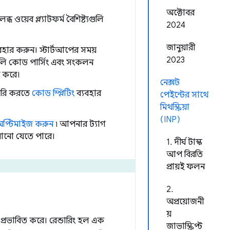
অক্টোবর
 ওয়েব প্ল্যাটফর্ম বৈশিষ্ট্যগুলি
2024
জানুয়ারী
বহার করুন। স্টার্টআপের সময়
2023
গুলি কোড পার্সিং এবং সংকলন
ন করে।
নেক্সট
তৈরি করতে
কোড স্প্লিটিং
ব্যবহার
পেইন্টের সাথে
মিথস্ক্রিয়া
(INP)
অপ্টিমাইজ করুন
৷ আপনার ট্যাগ
সরানো যেতে পারে।
1. দীর্ঘ টাস্ক
আপ বিরতি
প্রায়ই ফলন
2.
অপ্রয়োজনী
য়
প্রভাবিত করে। রেন্ডারিং হল এক
জাভাস্ক্রিপ্ট