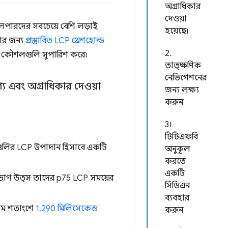
অগ্রাধিকার
দেওয়া
পারদের সবচেয়ে বেশি লড়াই
হয়েছে৷
ার জন্য
প্রস্তাবিত LCP থ্রেশহোল্ড
2.
িত কৌশলগুলি সুপারিশ করে৷
তাত্ক্ষণিক
নেভিগেশনের
 এবং অগ্রাধিকার দেওয়া
জন্য লক্ষ্য
করুন
3।
টিটিএফবি
গুলির LCP উপাদান হিসাবে একটি
অনুকূল
করতে
একটি
শিরভাগ উত্স তাদের p75 LCP সময়ের
সিডিএন
ব্যবহার
75তম শতাংশে
1,290 মিলিসেকেন্ড
করুন