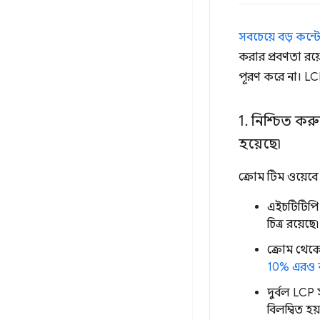
সবচেয়ে বড় কন্ট
করার প্রবণতা রয
পূরণ করে না। LC
1
.
নিশ্চিত করু
হয়েছে৷
ক্রোম টিম ওয়েবে 
এইচটিটিপি
চিত্র রয়েছে৷
ক্রোম থেকে
10% এরও
দুর্বল LCP
বিলম্বিত হ