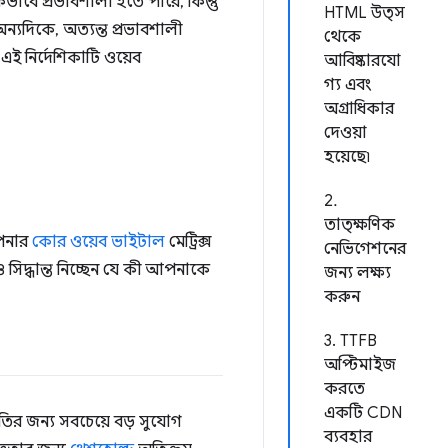
কভাবে প্রভাবশালী হতে পারে, কিন্তু
HTML উত্স
ন্যদিকে, অত্যন্ত প্রভাবশালী
থেকে
এই নির্দেশিকাটি ওয়েব
আবিষ্কারযো
গ্য এবং
অগ্রাধিকার
দেওয়া
হয়েছে৷
2.
তাত্ক্ষণিক
আপনার
কোর ওয়েব ভাইটাল
মেট্রিক্স
নেভিগেশনের
িদ্ধান্ত নিচ্ছেন যে কী আপনাকে
জন্য লক্ষ্য
করুন
3. TTFB
অপ্টিমাইজ
করতে
একটি CDN
নতির জন্য সবচেয়ে বড় সুযোগ
ব্যবহার