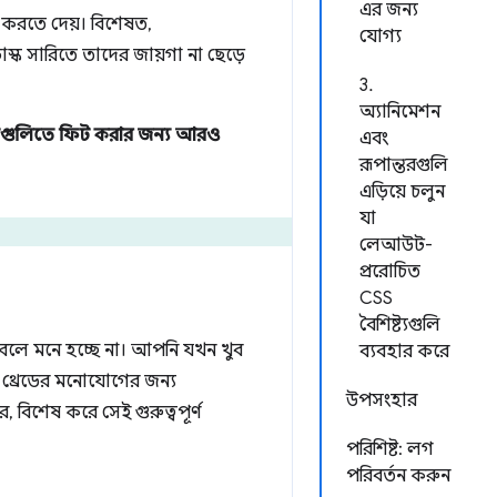
এর জন্য
 করতে দেয়। বিশেষত,
যোগ্য
ি টাস্ক সারিতে তাদের জায়গা না ছেড়ে
3.
অ্যানিমেশন
াজগুলিতে ফিট করার জন্য আরও
এবং
রূপান্তরগুলি
এড়িয়ে চলুন
যা
লেআউট-
প্ররোচিত
CSS
বৈশিষ্ট্যগুলি
ে বলে মনে হচ্ছে না। আপনি যখন খুব
ব্যবহার করে
 থ্রেডের মনোযোগের জন্য
উপসংহার
বিশেষ করে সেই গুরুত্বপূর্ণ
পরিশিষ্ট: লগ
পরিবর্তন করুন