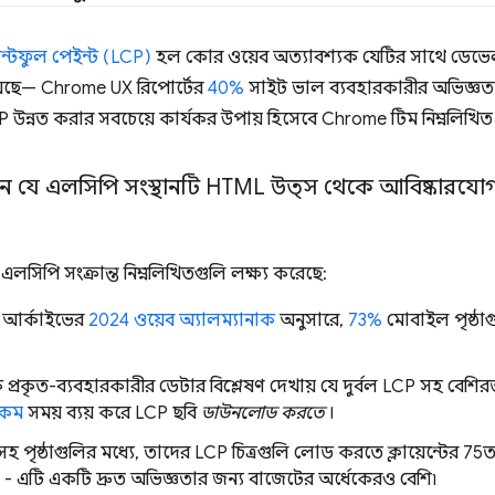
েন্টফুল পেইন্ট (LCP)
হল কোর ওয়েব অত্যাবশ্যক যেটির সাথে ডেভেল
়েছে— Chrome UX রিপোর্টের
40%
সাইট ভাল ব্যবহারকারীর অভিজ্ঞত
P উন্নত করার সবচেয়ে কার্যকর উপায় হিসেবে Chrome টিম নিম্নলিখ
ন যে এলসিপি সংস্থানটি HTML উত্স থেকে আবিষ্কারযোগ্য
এলসিপি সংক্রান্ত নিম্নলিখিতগুলি লক্ষ্য করেছে:
 আর্কাইভের
2024 ওয়েব অ্যালম্যানাক
অনুসারে,
73%
মোবাইল পৃষ্ঠা
 প্রকৃত-ব্যবহারকারীর ডেটার বিশ্লেষণ দেখায় যে দুর্বল LCP সহ বে
 কম
সময় ব্যয় করে LCP ছবি
ডাউনলোড করতে
।
 সহ পৃষ্ঠাগুলির মধ্যে, তাদের LCP চিত্রগুলি লোড করতে ক্লায়েন্টের 
য় - এটি একটি দ্রুত অভিজ্ঞতার জন্য বাজেটের অর্ধেকেরও বেশি৷