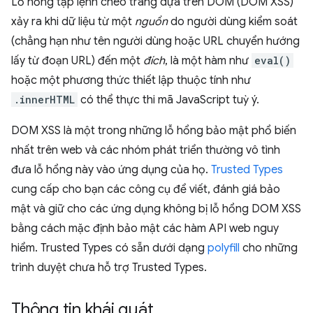
Lỗ hổng tập lệnh chéo trang dựa trên DOM (DOM XSS)
xảy ra khi dữ liệu từ một
nguồn
do người dùng kiểm soát
(chẳng hạn như tên người dùng hoặc URL chuyển hướng
lấy từ đoạn URL) đến một
đích
, là một hàm như
eval()
hoặc một phương thức thiết lập thuộc tính như
.innerHTML
có thể thực thi mã JavaScript tuỳ ý.
DOM XSS là một trong những lỗ hổng bảo mật phổ biến
nhất trên web và các nhóm phát triển thường vô tình
đưa lỗ hổng này vào ứng dụng của họ.
Trusted Types
cung cấp cho bạn các công cụ để viết, đánh giá bảo
mật và giữ cho các ứng dụng không bị lỗ hổng DOM XSS
bằng cách mặc định bảo mật các hàm API web nguy
hiểm. Trusted Types có sẵn dưới dạng
polyfill
cho những
trình duyệt chưa hỗ trợ Trusted Types.
Thông tin khái quát