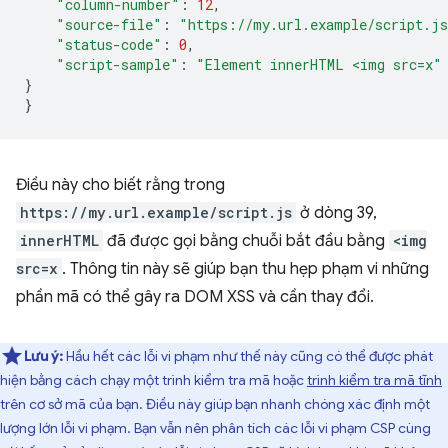
"column-number"
:
12
,
"source-file"
:
"https://my.url.example/script.j
"status-code"
:
0
,
"script-sample"
:
"Element innerHTML <img src=x"
}
}
Điều này cho biết rằng trong
https://my.url.example/script.js
ở dòng 39,
innerHTML
đã được gọi bằng chuỗi bắt đầu bằng
<img
src=x
. Thông tin này sẽ giúp bạn thu hẹp phạm vi những
phần mã có thể gây ra DOM XSS và cần thay đổi.
Lưu ý:
Hầu hết các lỗi vi phạm như thế này cũng có thể được phát
hiện bằng cách chạy một trình kiểm tra mã hoặc
trình kiểm tra mã tĩnh
trên cơ sở mã của bạn. Điều này giúp bạn nhanh chóng xác định một
lượng lớn lỗi vi phạm. Bạn vẫn nên phân tích các lỗi vi phạm CSP cùng