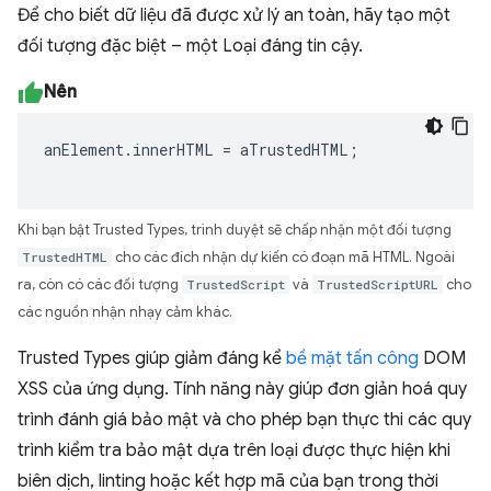
Để cho biết dữ liệu đã được xử lý an toàn, hãy tạo một
đối tượng đặc biệt – một Loại đáng tin cậy.
Nên
anElement
.
innerHTML
=
aTrustedHTML
;
Khi bạn bật Trusted Types, trình duyệt sẽ chấp nhận một đối tượng
TrustedHTML
cho các đích nhận dự kiến có đoạn mã HTML. Ngoài
ra, còn có các đối tượng
TrustedScript
và
TrustedScriptURL
cho
các nguồn nhận nhạy cảm khác.
Trusted Types giúp giảm đáng kể
bề mặt tấn công
DOM
XSS của ứng dụng. Tính năng này giúp đơn giản hoá quy
trình đánh giá bảo mật và cho phép bạn thực thi các quy
trình kiểm tra bảo mật dựa trên loại được thực hiện khi
biên dịch, linting hoặc kết hợp mã của bạn trong thời