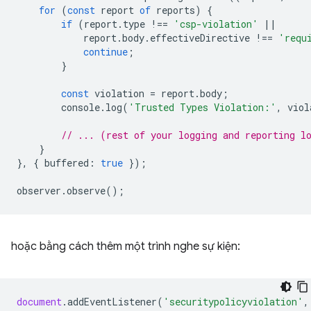
for
(
const
report
of
reports
)
{
if
(
report
.
type
!==
'csp-violation'
||
report
.
body
.
effectiveDirective
!==
'requ
continue
;
}
const
violation
=
report
.
body
;
console
.
log
(
'Trusted Types Violation:'
,
viol
// ... (rest of your logging and reporting l
}
},
{
buffered
:
true
});
observer
.
observe
();
hoặc bằng cách thêm một trình nghe sự kiện:
document
.
addEventListener
(
'securitypolicyviolation'
,