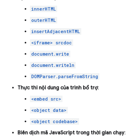
innerHTML
outerHTML
insertAdjacentHTML
<iframe> srcdoc
document.write
document.writeln
DOMParser.parseFromString
Thực thi nội dung của trình bổ trợ
:
<embed src>
<object data>
<object codebase>
Biên dịch mã JavaScript trong thời gian chạy
: