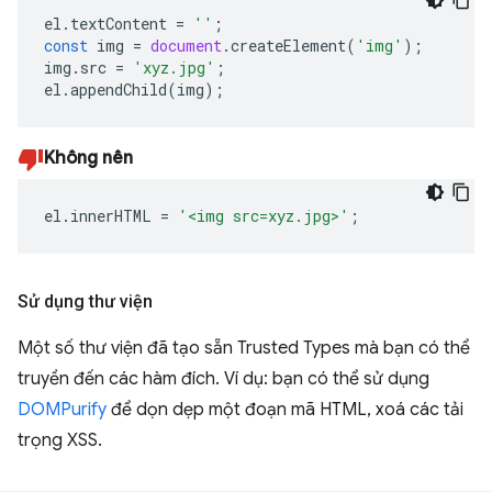
el
.
textContent
=
''
;
const
img
=
document
.
createElement
(
'img'
);
img
.
src
=
'xyz.jpg'
;
el
.
appendChild
(
img
);
Không nên
el
.
innerHTML
=
'<img src=xyz.jpg>'
;
Sử dụng thư viện
Một số thư viện đã tạo sẵn Trusted Types mà bạn có thể
truyền đến các hàm đích. Ví dụ: bạn có thể sử dụng
DOMPurify
để dọn dẹp một đoạn mã HTML, xoá các tải
trọng XSS.