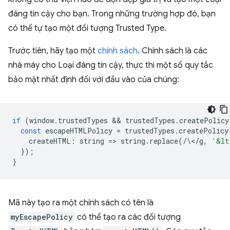
đáng tin cậy cho bạn. Trong những trường hợp đó, bạn
có thể tự tạo một đối tượng Trusted Type.
Trước tiên, hãy tạo một
chính sách
. Chính sách là các
nhà máy cho Loại đáng tin cậy, thực thi một số quy tắc
bảo mật nhất định đối với đầu vào của chúng:
if
(
window
.
trustedTypes
 && 
trustedTypes
.
createPolicy
const
escapeHTMLPolicy
=
trustedTypes
.
createPolicy
createHTML
:
string
=
>
string
.
replace
(
/
\<
/
g
,
'&lt
});
}
Mã này tạo ra một chính sách có tên là
myEscapePolicy
có thể tạo ra các đối tượng