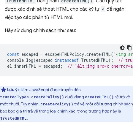
TrustedHTML
bằng hàm
createHTML()
. Các quy tắc
được xác định sẽ thoát HTML cho các ký tự
<
để ngăn
việc tạo các phần tử HTML mới.
Hãy sử dụng chính sách như sau:
const
escaped
=
escapeHTMLPolicy
.
createHTML
(
'<img sr
console
.
log
(
escaped
instanceof
TrustedHTML
);
// tru
el
.
innerHTML
=
escaped
;
// '&lt;img src=x onerror=
Lưu ý:
Hàm JavaScript được truyền đến
dưới dạng
sẽ trả về
trustedTypes.createPolicy()
createHTML()
một chuỗi. Tuy nhiên,
trả về một đối tượng chính sách
createPolicy()
bao bọc giá trị trả về trong loại chính xác, trong trường hợp này là
.
TrustedHTML