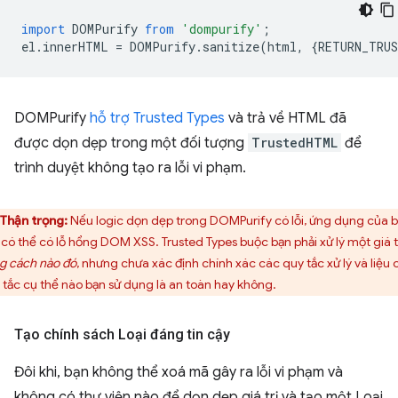
import
DOMPurify
from
'dompurify'
;
el
.
innerHTML
=
DOMPurify
.
sanitize
(
html
,
{
RETURN_TRU
DOMPurify
hỗ trợ Trusted Types
và trả về HTML đã
được dọn dẹp trong một đối tượng
TrustedHTML
để
trình duyệt không tạo ra lỗi vi phạm.
Thận trọng:
Nếu logic dọn dẹp trong DOMPurify có lỗi, ứng dụng của 
 có thể có lỗ hổng DOM XSS. Trusted Types buộc bạn phải xử lý một giá t
g cách nào đó
, nhưng chưa xác định chính xác các quy tắc xử lý và liệu 
 tắc cụ thể nào bạn sử dụng là an toàn hay không.
Tạo chính sách Loại đáng tin cậy
Đôi khi, bạn không thể xoá mã gây ra lỗi vi phạm và
không có thư viện nào để dọn dẹp giá trị và tạo một Loại