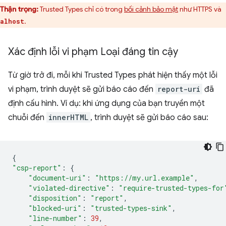
Thận trọng:
Trusted Types chỉ có trong
bối cảnh bảo mật
như HTTPS và
.
alhost
Xác định lỗi vi phạm Loại đáng tin cậy
Từ giờ trở đi, mỗi khi Trusted Types phát hiện thấy một lỗi
vi phạm, trình duyệt sẽ gửi báo cáo đến
report-uri
đã
định cấu hình. Ví dụ: khi ứng dụng của bạn truyền một
chuỗi đến
innerHTML
, trình duyệt sẽ gửi báo cáo sau:
{
"csp-report"
:
{
"document-uri"
:
"https://my.url.example"
,
"violated-directive"
:
"require-trusted-types-for
"disposition"
:
"report"
,
"blocked-uri"
:
"trusted-types-sink"
,
"line-number"
:
39
,