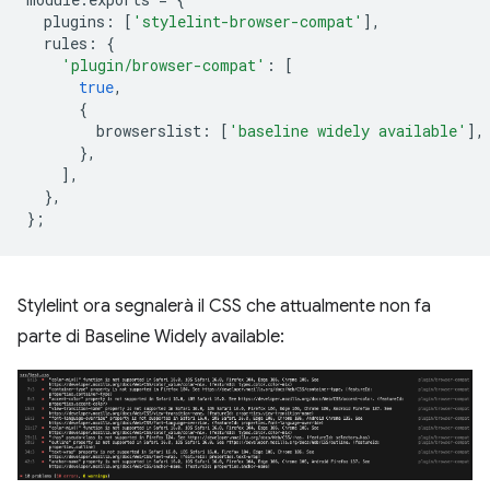
plugins
:
[
'stylelint-browser-compat'
],
rules
:
{
'plugin/browser-compat'
:
[
true
,
{
browserslist
:
[
'baseline widely available'
],
},
],
},
};
Stylelint ora segnalerà il CSS che attualmente non fa
parte di Baseline Widely available: