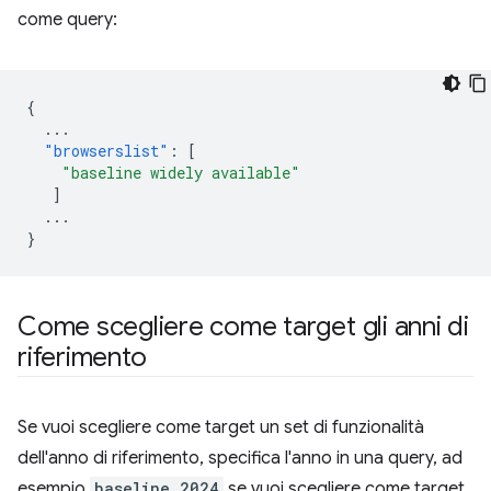
come query:
{
...
"browserslist"
:
[
"baseline widely available"
]
...
}
Come scegliere come target gli anni di
riferimento
Se vuoi scegliere come target un set di funzionalità
dell'anno di riferimento, specifica l'anno in una query, ad
esempio
baseline 2024
se vuoi scegliere come target