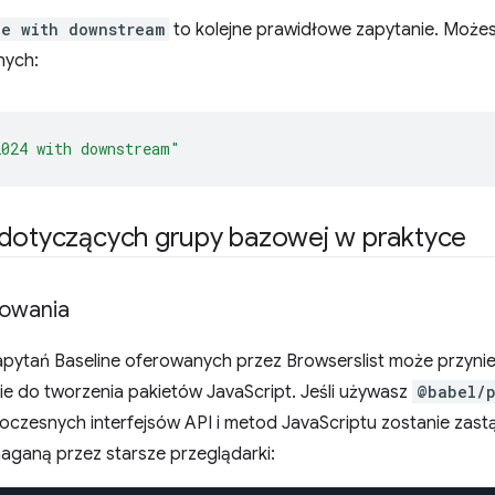
le with downstream
to kolejne prawidłowe zapytanie. Może
nych:
2024 with downstream"
 dotyczących grupy bazowej w praktyce
kowania
zapytań Baseline oferowanych przez Browserslist może przyni
ie do tworzenia pakietów JavaScript. Jeśli używasz
@babel/p
oczesnych interfejsów API i metod JavaScriptu zostanie zast
ganą przez starsze przeglądarki: