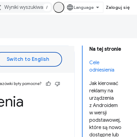
/
Zaloguj się
Na tej stronie
Cele
odniesienia
Jak kierować
kazówki były pomocne?
reklamy na
enia
urządzenia
z Androidem
w wersji
podstawowej,
które są nowo
dostępne lub