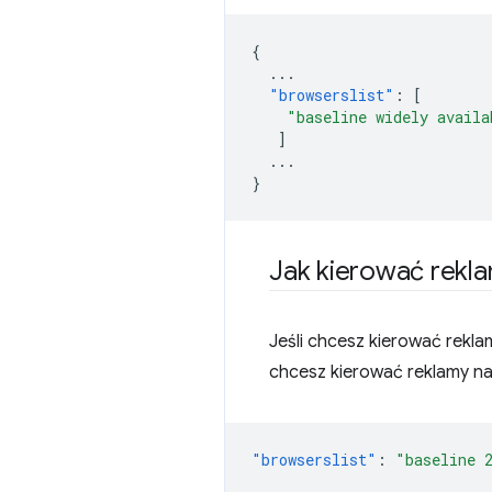
{
...
"browserslist"
:
[
"baseline widely availa
]
...
}
Jak kierować rekl
Jeśli chcesz kierować rekla
chcesz kierować reklamy na 
"browserslist"
:
"baseline 