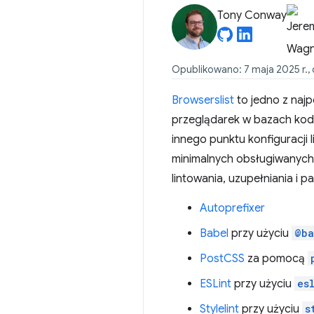
Tony Conway
Opublikowano: 7 maja 2025 r., o
Browserslist
to jedno z najp
przeglądarek w bazach kod
innego punktu konfiguracji l
minimalnych obsługiwanych 
lintowania, uzupełniania i p
Autoprefixer
Babel
przy użyciu
@ba
PostCSS
za pomocą
ESLint
przy użyciu
es
Stylelint
przy użyciu
s