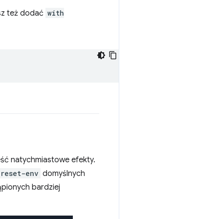
sz też dodać
with
eść natychmiastowe efekty.
reset-env
domyślnych
ąpionych bardziej