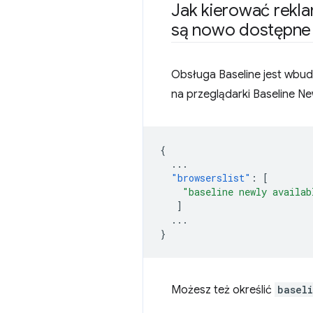
Jak kierować rekl
są nowo dostępne
Obsługa Baseline jest wbud
na przeglądarki Baseline New
{
...
"browserslist"
:
[
"baseline newly availab
]
...
}
Możesz też określić
basel