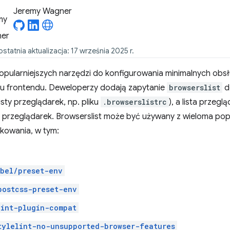
Jeremy Wagner
statnia aktualizacja: 17 września 2025 r.
opularniejszych narzędzi do konfigurowania minimalnych obs
u frontendu. Deweloperzy dodają zapytanie
browserslist
d
isty przeglądarek, np. pliku
.browserslistrc
), a lista przegl
przeglądarek. Browserslist może być używany z wieloma pop
akowania, w tym:
bel/preset-env
postcss-preset-env
lint-plugin-compat
tylelint-no-unsupported-browser-features