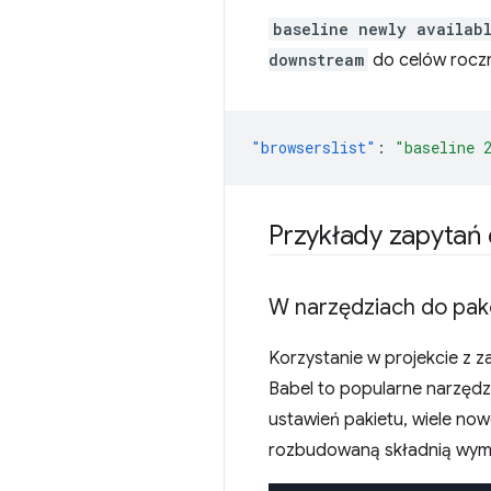
baseline newly availab
downstream
do celów rocz
"browserslist"
:
"baseline 
Przykłady zapytań
W narzędziach do pa
Korzystanie w projekcie z 
Babel to popularne narzędz
ustawień pakietu, wiele now
rozbudowaną składnią wyma