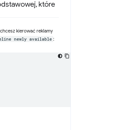
podstawowej
,
które
 chcesz kierować reklamy
eline newly available
: