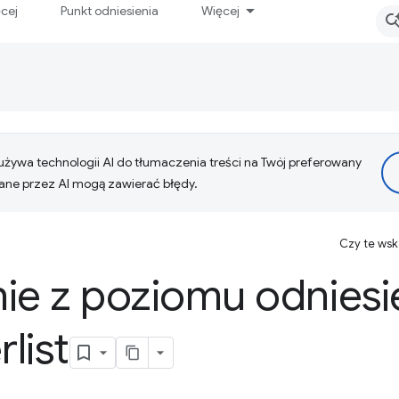
ęcej
Punkt odniesienia
Więcej
żywa technologii AI do tłumaczenia treści na Twój preferowany
ne przez AI mogą zawierać błędy.
Czy te ws
ie z poziomu odniesi
list