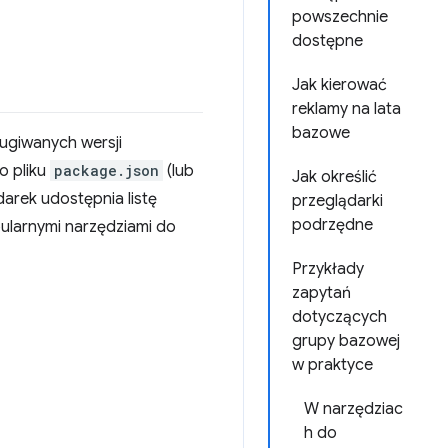
powszechnie
dostępne
Jak kierować
reklamy na lata
bazowe
ługiwanych wersji
o pliku
package.json
(lub
Jak określić
ądarek udostępnia listę
przeglądarki
podrzędne
ularnymi narzędziami do
Przykłady
zapytań
dotyczących
grupy bazowej
w praktyce
W narzędziac
h do