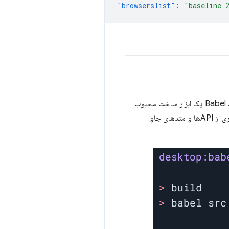
"browserslist"
:
"baseline 
استفاده از کوئری های Baseline ارائه شده توسط Browserslist در پروژه شما می تواند تأثیر فوری داشته باشد. Babel یک ابزار ساخت محبوب
استفاده می‌کنید، بسیاری از APIها و متدهای جاوا