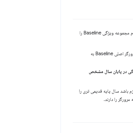
هنگامی که تصمیم به استفاده از Baseline دارید، باید پایگاه کاربری خود را در نظر بگیرید و تصمیم بگیرید که کدام مجموعه ویژگی Baseline را
شامل تمام ویژگی های وب است که 30 ماه یا بیشتر در گذشته توسط مرورگر اصلی Baseline به
زگی در پایان سال مشخص
م باشد سال پایه قدیمی تری را