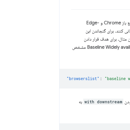
مجموعه مرورگر اصلی Baseline شامل کروم، اج، فایرفاکس و سافاری است. سایر مرورگرها بر اساس همان کد منبع باز Chrome و Edge-
ز Chromium پیاده‌سازی می‌کنند پشتیبانی کنند. برای گنجاندن این
 مثال، برای هدف قرار دادن
مشخص
"browserslist"
:
"baseline 
ودن
with downstream
به