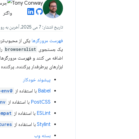
Tony Conway
تاریخ انتشار: 7 می 2025، آخرین به روز رسانی: 17 سپتامبر 2025
فهرست مرورگرها
یکی از محبوب‌ترین
یک جستجوی
browserslist
را
اضافه می کنند و فهرست مرورگرها ل
ابزارهای پرطرفدار پرکننده، پرکننده 
پیشوند خودکار
Babel
با استفاده از
@babel/preset-env
PostCSS
با استفاده از
env
ESLint
با استفاده از
ompat
Stylint
با استفاده از
tures
بسته وب