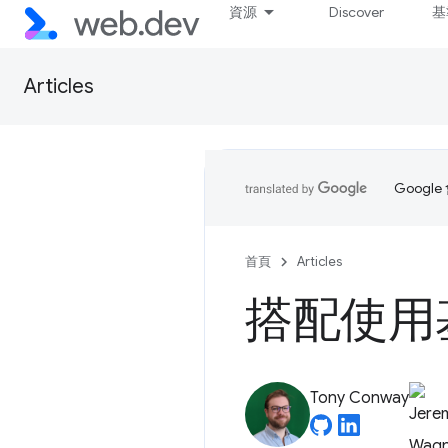
資源
Discover
基
Articles
Goog
首頁
Articles
搭配使用
Tony Conway