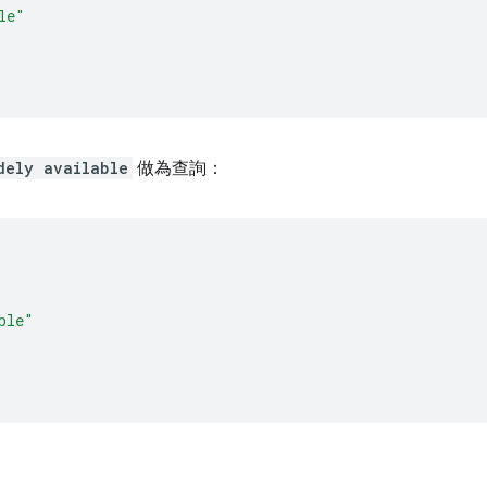
le"
dely available
做為查詢：
ble"