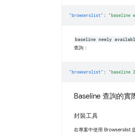
"browserslist"
:
"baseline 
baseline newly availab
查詢：
"browserslist"
:
"baseline 
Baseline 查詢
封裝工具
在專案中使用 Browserslis