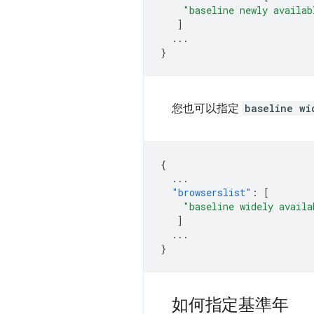
"baseline newly availab
]
...
}
您也可以指定
baseline wi
{
...
"browserslist"
:
[
"baseline widely availa
]
...
}
如何指定基準年