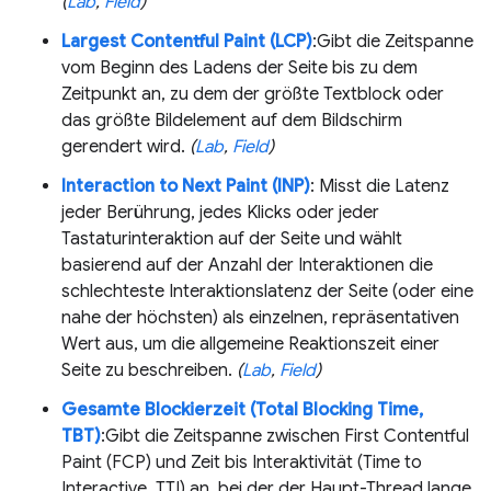
(
Lab
,
Field
)
Largest Contentful Paint (LCP)
:Gibt die Zeitspanne
vom Beginn des Ladens der Seite bis zu dem
Zeitpunkt an, zu dem der größte Textblock oder
das größte Bildelement auf dem Bildschirm
gerendert wird.
(
Lab
,
Field
)
Interaction to Next Paint (INP)
: Misst die Latenz
jeder Berührung, jedes Klicks oder jeder
Tastaturinteraktion auf der Seite und wählt
basierend auf der Anzahl der Interaktionen die
schlechteste Interaktionslatenz der Seite (oder eine
nahe der höchsten) als einzelnen, repräsentativen
Wert aus, um die allgemeine Reaktionszeit einer
Seite zu beschreiben.
(
Lab
,
Field
)
Gesamte Blockierzeit (Total Blocking Time,
TBT)
:Gibt die Zeitspanne zwischen First Contentful
Paint (FCP) und Zeit bis Interaktivität (Time to
Interactive, TTI) an, bei der der Haupt-Thread lange