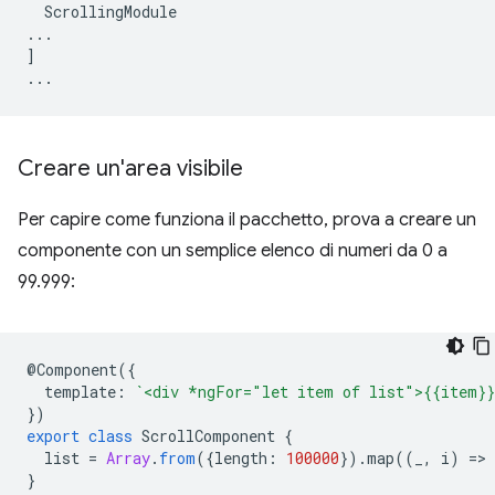
ScrollingModule
...
]
...
Creare un'area visibile
Per capire come funziona il pacchetto, prova a creare un
componente con un semplice elenco di numeri da 0 a
99.999:
@
Component
({
template
:
`<div *ngFor="let item of list">{{item}}
})
export
class
ScrollComponent
{
list
=
Array
.
from
({
length
:
100000
}).
map
((
_
,
i
)
=
>
}