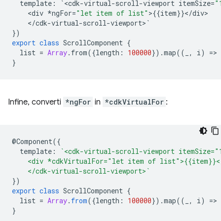
template
:
`
<
cdk
-
virtual
-
scroll
-
viewport
itemSize
=
"
<
div
*
ngFor
=
"let item of list"
>
{{
item
}}
<
/
div
<
/
cdk
-
virtual
-
scroll
-
viewport
>
`
})
export
class
ScrollComponent
{
list
=
Array
.
from
({
length
:
100000
})
.
map
((
_
,
i
)
=
>
}
Infine, converti
*ngFor
in
*cdkVirtualFor
:
@
Component
({
template
:
`<cdk-virtual-scroll-viewport itemSize="
    <div *cdkVirtualFor="let item of list">{{item}}<
    </cdk-virtual-scroll-viewport>`
})
export
class
ScrollComponent
{
list
=
Array
.
from
({
length
:
100000
}).
map
((
_
,
i
)
=
>
}