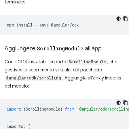
terminale:
npm
install
--save
Aggiungere
Scrolling
Module
all'app
Con il CDK installato, importa
ScrollingModule
, che
gestisce lo scorrimento virtuale, dal pacchetto
@angular/cdk/scrolling
. Aggiungila all'array imports
del modulo:
import
{
ScrollingModule
}
from
'@angular/cdk/scrollin
...
imports
:
[