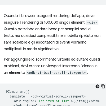
Quando il browser esegue il rendering dell'app, deve
eseguire il rendering di 100.000 singoli elementi
<div>
.
Questo potrebbe andare bene per semplici nodi di
testo, ma qualsiasi complessità nel modello ripetuto non
sarà scalabile e gli ascoltatori di eventi verranno
moltiplicati in modo significativo.
Per aggiungere lo scorrimento virtuale ed evitare questi
problemi, devi creare un viewport inserendo l'elenco in
un elemento
<cdk-virtual-scroll-viewport>
:
@
Component
({
template
:
`
<
cdk
-
virtual
-
scroll
-
viewport
<
div
*
ngFor
=
"let item of list"
>
{{
item
}}
<
/
div
<
/
cdk
-
virtual
-
scroll
-
viewport
>
`