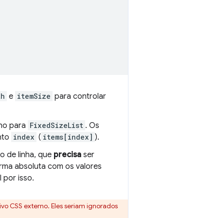
th
e
itemSize
para controlar
lho para
FixedSizeList
. Os
nto
index
(
items[index]
).
 de linha, que
precisa
ser
orma absoluta com os valores
 por isso.
uivo CSS externo. Eles seriam ignorados