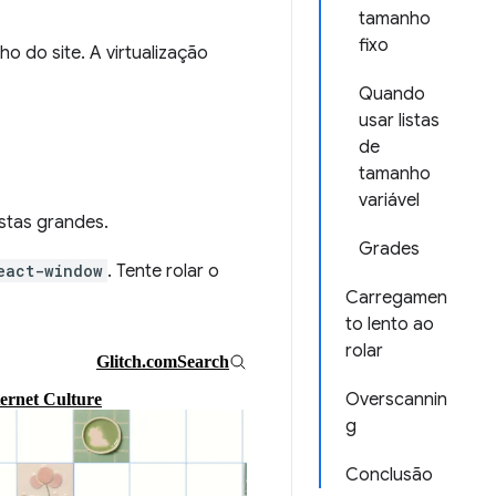
tamanho
fixo
o do site. A virtualização
Quando
usar listas
de
tamanho
variável
istas grandes.
Grades
eact-window
. Tente rolar o
Carregamen
to lento ao
rolar
Overscannin
g
Conclusão