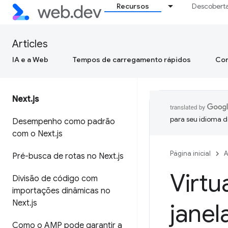
Recursos
Descobert
Articles
IA e a Web
Tempos de carregamento rápidos
Con
Next
.
js
para seu idioma d
Desempenho como padrão
com o Next
.
js
Página inicial
A
Pré-busca de rotas no Next
.
js
Virtu
Divisão de código com
importações dinâmicas no
Next
.
js
janel
Como o AMP pode garantir a