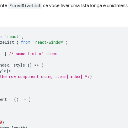
ente
FixedSizeList
se você tiver uma lista longa e unidimen
m
'react'
;
izeList
}
from
'react-window'
;
..]
// some list of items
ndex
,
style
})
=
>
(
yle
}
the row component using items[index] */
}
ent
=
()
=
>
(
0
}
tems
.
length
}