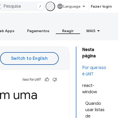
/
Fazer login
Web Apps
Pagamentos
Reagir
MAIS
Nesta
página
Por que isso
é útil?
Isso foi útil?
react-
com uma
window
Quando
usar listas
de