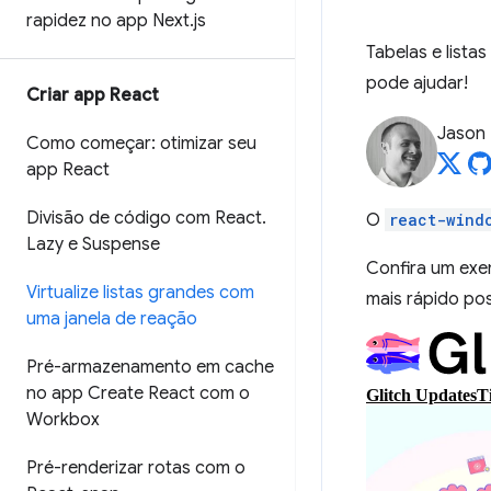
rapidez no app Next
.
js
Tabelas e lista
pode ajudar!
Criar app React
Jason 
Como começar: otimizar seu
app React
Divisão de código com React
.
O
react-wind
Lazy e Suspense
Confira um exe
Virtualize listas grandes com
mais rápido pos
uma janela de reação
Pré-armazenamento em cache
no app Create React com o
Workbox
Pré-renderizar rotas com o