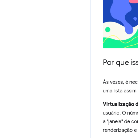
Por que iss
Às vezes, é nec
uma lista assi
Virtualização d
usuário. O núme
a "janela" de c
renderização e