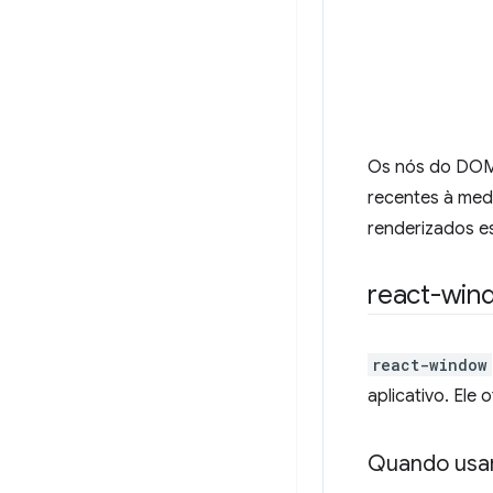
Os nós do DOM 
recentes à medi
renderizados es
react-win
react-window
aplicativo. Ele
Quando usar