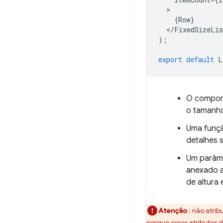
{
Row
}
<
/
FixedSizeLis
);
export
default
L
O compo
o tamanho 
Uma funçã
detalhes 
Um parâm
anexado a
de altura 
Atenção
: não atri
porque esses atributos de