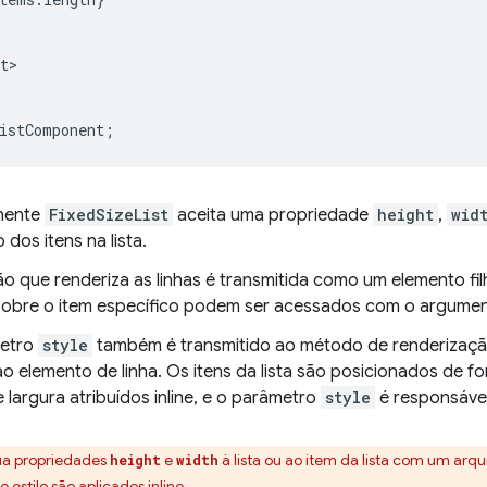
t
istComponent
;
nente
FixedSizeList
aceita uma propriedade
height
,
wid
dos itens na lista.
o que renderiza as linhas é transmitida como um elemento fi
sobre o item específico podem ser acessados com o argume
etro
style
também é transmitido ao método de renderização
o elemento de linha. Os itens da lista são posicionados de f
e largura atribuídos inline, e o parâmetro
style
é responsável
bua propriedades
e
à lista ou ao item da lista com um arq
height
width
 estilo são aplicados inline.