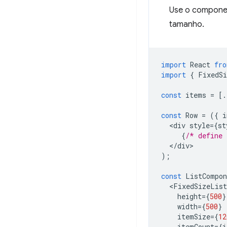
Use o compon
tamanho.
import
React
fro
import
{
FixedS
const
items
=
[.
const
Row
=
({
i
<
div
style
=
{
st
{
/* define 
<
/
div
);
const
ListCompon
<
FixedSizeList
height
=
{
500
}
width
=
{
500
}
itemSize
=
{
12
itemCount
=
{
i