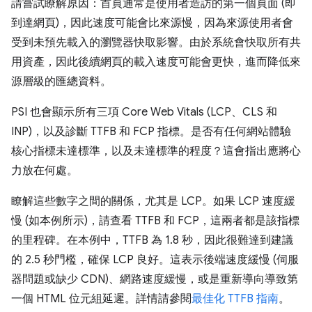
請嘗試瞭解原因：首頁通常是使用者造訪的第一個頁面 (即
到達網頁)，因此速度可能會比來源慢，因為來源使用者會
受到未預先載入的瀏覽器快取影響。由於系統會快取所有共
用資產，因此後續網頁的載入速度可能會更快，進而降低來
源層級的匯總資料。
PSI 也會顯示所有三項 Core Web Vitals (LCP、CLS 和
INP)，以及診斷 TTFB 和 FCP 指標。是否有任何網站體驗
核心指標未達標準，以及未達標準的程度？這會指出應將心
力放在何處。
瞭解這些數字之間的關係，尤其是 LCP。如果 LCP 速度緩
慢 (如本例所示)，請查看 TTFB 和 FCP，這兩者都是該指標
的里程碑。在本例中，TTFB 為 1.8 秒，因此很難達到建議
的 2.5 秒門檻，確保 LCP 良好。這表示後端速度緩慢 (伺服
器問題或缺少 CDN)、網路速度緩慢，或是重新導向導致第
一個 HTML 位元組延遲。詳情請參閱
最佳化 TTFB 指南
。