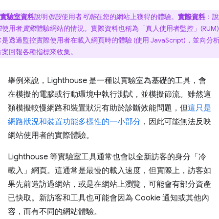
實驗室資料
說明
假設
使用者
可能
在您的網站上獲得的體驗。
實際資料
：說
際
使用者
實際
體驗網站的情況。實際資料也稱為「真人使用者監控」(RUM
是透過監控實際使用者在載入網頁時的體驗 (使用 JavaScript)，並向分
方案回報各種指標來收集。
舉例來說，Lighthouse 是一種以實驗室為基礎的工具，會
在模擬的電腦或行動環境中執行測試，並模擬節流。雖然這
類模擬較慢網路和裝置狀況有助於診斷效能問題，但
這只是
網路狀況和裝置功能多樣性的一小部分
，因此可能無法反映
網站使用者的實際體驗。
Lighthouse 等實驗室工具通常也會以全新訪客的身分「冷
載入」網頁。這通常是最慢的載入速度，但實際上，訪客如
果先前造訪過網站，或是在網站上瀏覽，可能會有部分資產
已快取。新訪客和工具也可能會因為 Cookie 通知或其他內
容，而有不同的網站體驗。